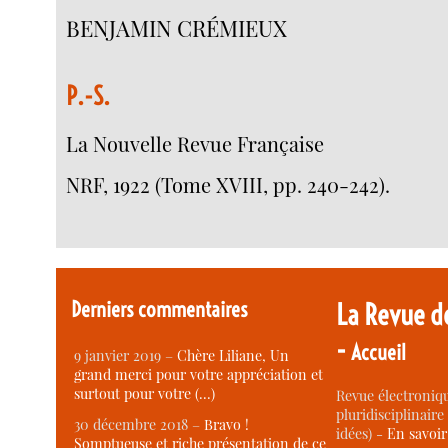
BENJAMIN CRÉMIEUX
P.-S.
La Nouvelle Revue Française
NRF, 1922 (Tome XVIII, pp. 240-242).
Derniers commentaires
La Revue d
-
Accueil
9 janvier 2019 –
Chère Liliane, Un
grand merci pour votre appréciation et
surtout pour votre (…)
Revue électroniqu
pluridisciplinaire 
30 décembre 2018 –
Bravo !
idées) -
En savoi
Somptueuse et riche présentation de ce