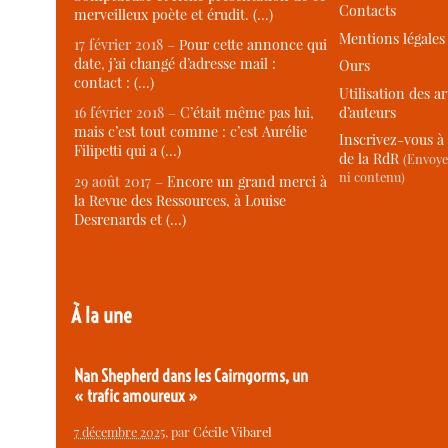
Contacts
merveilleux poète et érudit. (…)
Mentions légales
17 février 2018 –
Pour cette annonce qui
date, j’ai changé d’adresse mail :
Ours
contact : (…)
Utilisation des ar
d’auteurs
16 février 2018 –
C’était même pas lui,
mais c’est tout comme : c’est Aurélie
Inscrivez-vous à 
Filipetti qui a (…)
de la RdR
(Envoye
ni contenu)
29 août 2017 –
Encore un grand merci à
la Revue des Ressources, à Louise
Desrenards et (…)
À la une
Nan Shepherd dans les Cairngorms, un
« trafic amoureux »
7 décembre 2025
, par
Cécile Vibarel