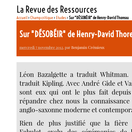
La Revue des Ressources
Accueil
>
Champ critique
>
Etudes
>
Sur "DÉSOBÉIR" de Henry-David Thoreau
Sur "DÉSOBÉIR" de Henry-David Thor
mercredi 7 novembre 2012
, par
Benjamin Crémieux
Léon Bazalgette a traduit Whitman. 
traduit Kipling. Avec André Gide et V
sont eux qui ont le plus fait depui
répandre chez nous la connaissance d
anglo-saxonne moderne et contempor
Rien de plus justifié que la fière 
Fabulet, exclu des cérémonies de