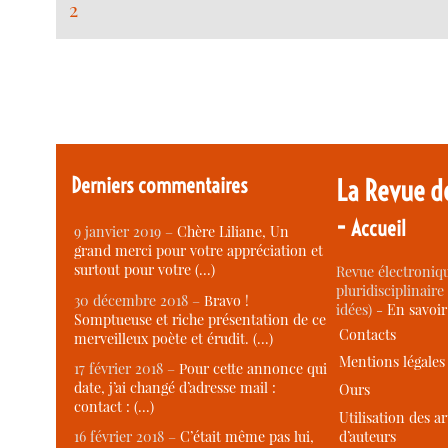
2
Derniers commentaires
La Revue d
-
Accueil
9 janvier 2019 –
Chère Liliane, Un
grand merci pour votre appréciation et
surtout pour votre (…)
Revue électroniqu
pluridisciplinaire 
30 décembre 2018 –
Bravo !
idées) -
En savoi
Somptueuse et riche présentation de ce
Contacts
merveilleux poète et érudit. (…)
Mentions légales
17 février 2018 –
Pour cette annonce qui
date, j’ai changé d’adresse mail :
Ours
contact : (…)
Utilisation des ar
d’auteurs
16 février 2018 –
C’était même pas lui,