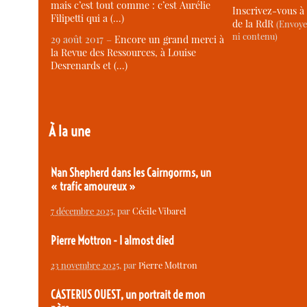
mais c’est tout comme : c’est Aurélie
Inscrivez-vous à 
Filipetti qui a (…)
de la RdR
(Envoye
ni contenu)
29 août 2017 –
Encore un grand merci à
la Revue des Ressources, à Louise
Desrenards et (…)
À la une
Nan Shepherd dans les Cairngorms, un
« trafic amoureux »
7 décembre 2025
, par
Cécile Vibarel
Pierre Mottron - I almost died
23 novembre 2025
, par
Pierre Mottron
CASTERUS OUEST, un portrait de mon