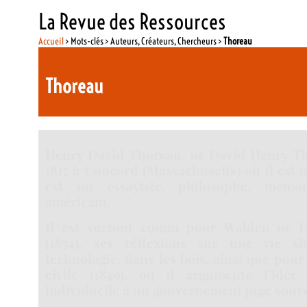
La Revue des Ressources
Accueil
> Mots-clés > Auteurs, Créateurs, Chercheurs >
Thoreau
Thoreau
Henry David Thoreau, né David Henry Thor
1817 à Concord (Massachusetts) où il est m
est un essayiste, philosophe, mémor
américain.
Il est surtout connu pour Walden or L
(1854), ses réflexions sur une vie s
technologie, dans les bois, ainsi que pou
civile (1849), où il argumente l’idée
individuelle à un gouvernement jugé souve