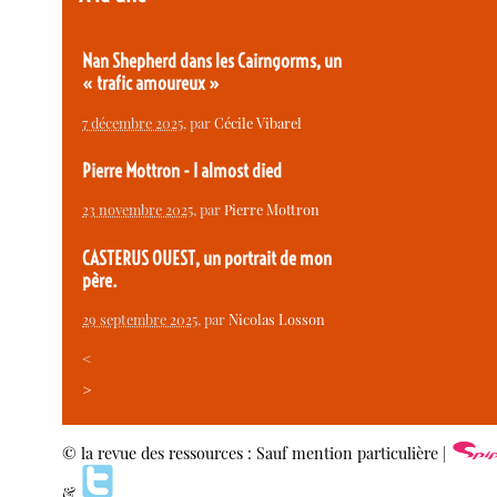
Nan Shepherd dans les Cairngorms, un
« trafic amoureux »
7 décembre 2025
, par
Cécile Vibarel
Pierre Mottron - I almost died
23 novembre 2025
, par
Pierre Mottron
CASTERUS OUEST, un portrait de mon
père.
29 septembre 2025
, par
Nicolas Losson
<
>
© la revue des ressources : Sauf mention particulière |
&