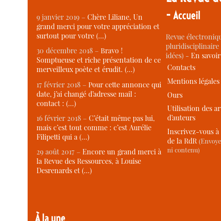
-
Accueil
9 janvier 2019 –
Chère Liliane, Un
grand merci pour votre appréciation et
surtout pour votre (…)
Revue électroniqu
pluridisciplinaire 
30 décembre 2018 –
Bravo !
idées) -
En savoi
Somptueuse et riche présentation de ce
Contacts
merveilleux poète et érudit. (…)
Mentions légales
17 février 2018 –
Pour cette annonce qui
date, j’ai changé d’adresse mail :
Ours
contact : (…)
Utilisation des ar
d’auteurs
16 février 2018 –
C’était même pas lui,
mais c’est tout comme : c’est Aurélie
Inscrivez-vous à 
Filipetti qui a (…)
de la RdR
(Envoye
ni contenu)
29 août 2017 –
Encore un grand merci à
la Revue des Ressources, à Louise
Desrenards et (…)
À la une