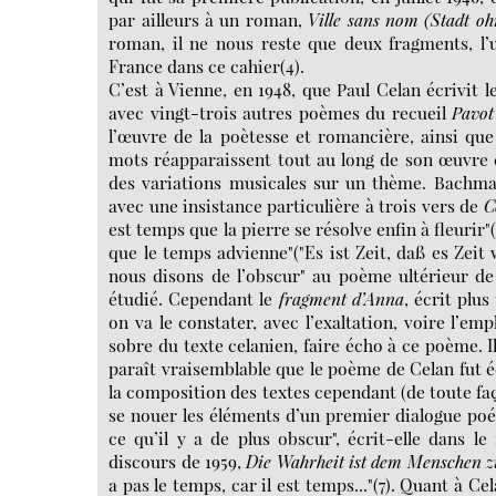
par ailleurs à un roman,
Ville sans nom (Stadt o
roman, il ne nous reste que deux fragments, l’u
France dans ce cahier(4).
C’est à Vienne, en 1948, que Paul Celan écrivit
avec vingt-trois autres poèmes du recueil
Pavot
l’œuvre de la poètesse et romancière, ainsi que 
mots réapparaissent tout au long de son œuvre
des variations musicales sur un thème. Bachman
avec une insistance particulière à trois vers de
C
est temps que la pierre se résolve enfin à fleurir"
que le temps advienne"("Es ist Zeit, daß es Zeit 
nous disons de l’obscur" au poème ultérieur 
étudié. Cependant le
fragment d’Anna
, écrit plu
on va le constater, avec l’exaltation, voire l’em
sobre du texte celanien, faire écho à ce poème. Il
paraît vraisemblable que le poème de Celan fut éc
la composition des textes cependant (de toute faç
se nouer les éléments d’un premier dialogue poé
ce qu’il y a de plus obscur", écrit-elle dans 
discours de 1959,
Die Wahrheit ist dem Menschen
a pas le temps, car il est temps..."(7). Quant à C