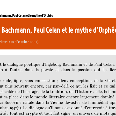
achmann, Paul Celan et le mythe d’Orphée
g Bachmann, Paul Celan et le mythe d’Orph
rieure : 10 décembre 2009).
t le dialogue poétique d’Ingeborg Bachmann et de Paul Celan,
un à l’autre, dans la poésie et dans la passion qui les liè
: rude, âpre, sans concession ; deux conceptions de la vie e
t plus souvent encore, car par-delà ce qui les liait et ce qui
lacable de l’héritage, de la tradition, de l’Histoire : elle, la fe
ant sa place dans le monde littéraire encore largement dominé
e sa Bucovine natale dans la Vienne dévastée de l’immédiat ap
bre 1947(1). Le dialogue qu’il nous est donné d’entrevoir à tra
té : tout est crypté et tout fait signe, un univers de mots qu