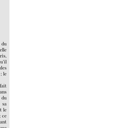
e du
elle
ris,
u’il
 des
; le
fait
dans
e du
e sa
t le
; ce
rant
ique