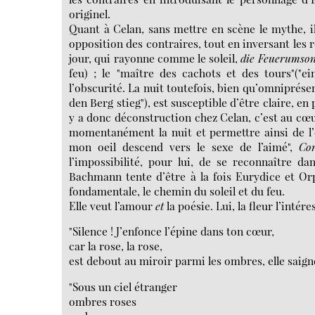
originel.
Quant à Celan, sans mettre en scène le mythe, i
opposition des contraires, tout en inversant les r
jour, qui rayonne comme le soleil,
die Feuerumso
feu) ; le "maître des cachots et des tours"("
l’obscurité. La nuit toutefois, bien qu’omniprése
den Berg stieg"), est susceptible d’être claire, en
y a donc déconstruction chez Celan, c’est au cœur
momentanément la nuit et permettre ainsi de l’
mon oeil descend vers le sexe de l’aimé",
Co
l’impossibilité, pour lui, de se reconnaître d
Bachmann tente d’être à la fois Eurydice et Orp
fondamentale, le chemin du soleil et du feu.
Elle veut l’amour
et
la poésie. Lui, la fleur l’intér
"Silence ! J’enfonce l’épine dans ton cœur,
car la rose, la rose,
est debout au miroir parmi les ombres, elle saign
"Sous un ciel étranger
ombres roses