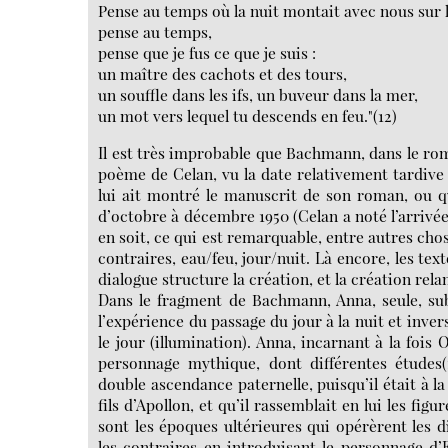
Pense au temps où la nuit montait avec nous sur
pense au temps,
pense que je fus ce que je suis :
un maître des cachots et des tours,
un souffle dans les ifs, un buveur dans la mer,
un mot vers lequel tu descends en feu."(12)
Il est très improbable que Bachmann, dans le rom
poème de Celan, vu la date relativement tardive d
lui ait montré le manuscrit de son roman, ou qu
d’octobre à décembre 1950 (Celan a noté l’arrivé
en soit, ce qui est remarquable, entre autres chos
contraires, eau/feu, jour/nuit. Là encore, les text
dialogue structure la création, et la création rela
Dans le fragment de Bachmann, Anna, seule, subit
l’expérience du passage du jour à la nuit et inver
le jour (illumination). Anna, incarnant à la foi
personnage mythique, dont différentes études(13
double ascendance paternelle, puisqu’il était à la
fils d’Apollon, et qu’il rassemblait en lui les fi
sont les époques ultérieures qui opérèrent les d
les contraires en introduisant le personnage d