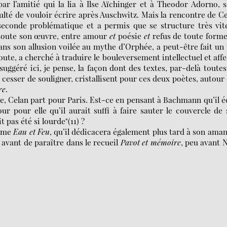
ar l’amitié qui la lia à Ilse Aïchinger et à Theodor Adorno, 
iculté de vouloir écrire après Auschwitz. Mais la rencontre de C
 seconde problématique et a permis que se structure très vit
t toute son œuvre, entre amour
et
poésie
et
refus de toute form
dans son allusion voilée au mythe d’Orphée, a peut-être fait un
e, a cherché à traduire le bouleversement intellectuel et affe
suggéré ici, je pense, la façon dont des textes, par-delà toutes
t cesser de souligner, cristallisent pour ces deux poètes, autour
re
.
nne, Celan part pour Paris. Est-ce en pensant à Bachmann qu’il é
ur pour elle qu’il aurait suffi à faire sauter le couvercle de
t pas été si lourde"(11) ?
oème
Eau et Feu
, qu’il dédicacera également plus tard à son aman
 avant de paraître dans le recueil
Pavot et mémoire
, peu avant 