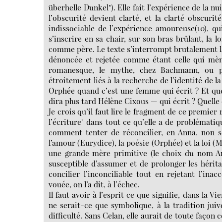
überhelle Dunkel"). Elle fait l’expérience de la nu
l’obscurité devient clarté, et la clarté obscurit
indissociable de l’expérience amoureuse(10), qu
s’inscrire en sa chair, sur son bras brûlant, la lo
comme père. Le texte s’interrompt brutalement là.
dénoncée et rejetée comme étant celle qui mèn
romanesque, le mythe, chez Bachmann, ou plu
étroitement liés à la recherche de l’identité de
Orphée quand c’est une femme qui écrit ? Et qu
dira plus tard Hélène Cixous — qui écrit ? Quelle 
Je crois qu’il faut lire le fragment de ce premi
l’écriture" dans tout ce qu’elle a de problémat
comment tenter de réconcilier, en Anna, non s
l’amour (Eurydice), la poésie (Orphée) et la loi (
une grande mère primitive (le choix du nom An
susceptible d’assumer et de prolonger les hérit
concilier l’inconciliable tout en rejetant l’ina
vouée, on l’a dit, à l’échec.
Il faut avoir à l’esprit ce que signifie, dans la 
ne serait-ce que symbolique, à la tradition ju
difficulté. Sans Celan, elle aurait de toute façon