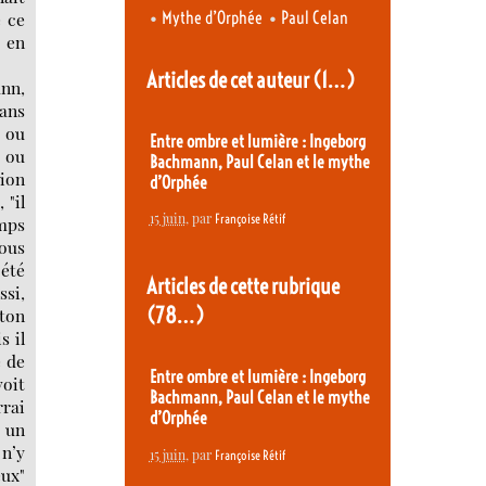
•
•
Mythe d’Orphée
Paul Celan
e ce
s en
Articles de cet auteur
(1…)
ann,
ans
s ou
Entre ombre et lumière : Ingeborg
, ou
Bachmann, Paul Celan et le mythe
tion
d’Orphée
 "il
15 juin
, par
Françoise Rétif
emps
nous
 été
Articles de cette rubrique
ssi,
(78…)
 ton
s il
e de
Entre ombre et lumière : Ingeborg
voit
Bachmann, Paul Celan et le mythe
rrai
d’Orphée
s un
 n’y
15 juin
, par
Françoise Rétif
eux"