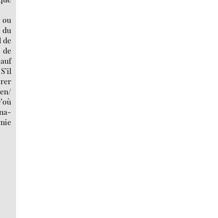
n ou
, du
l de
 de
 auf
S’il
irer
ten/
’où
nna-
ynie