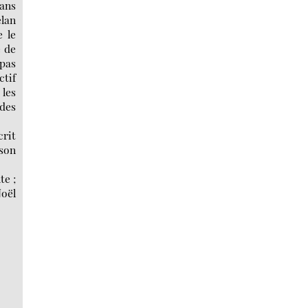
sans
elan
e le
e de
 pas
ctif
 les
 des
crit
 son
te ;
Noël