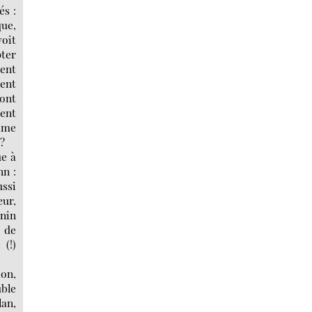
és :
que,
voit
pter
ent
ent
ont
ient
omme
 ?
ue à
nn :
ssi
eur,
nin
e de
 (!)
ion,
uble
lan,