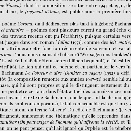
hne Namen)
, dont la composition se situe entre 1947 et 1951 ; d
n d’eux, le
fragment d’Anna
, est publié pour la première foi
 le poème
Corona
, qu’il dédicacera plus tard à Ingeborg Bachm
 et mémoire
— poèmes dont plusieurs eurent un grand écho d
des travaux récents ont pu l’établir(5), puisque certains ver
 et jusque dans son roman
Malina
(1971), comme des
leit-motiv
n attribuera cette fonction récurrente de souvenir et varia
orona
: "nous nous disons de l’obscur"("Wir sagen uns Dunkles"),
("Es ist Zeit, daß der Stein sich zu blühen bequemt") et "il est t
wird")(6). Le lien qui unit ce poème et en particulier le vers "
de Bachmann
De l’obscur à dire
(
Dunkles zu sagen)
(1952) a déjà
s tôt (la composition remonte aux années 1947-51) semble lui au
phase, qui lui sont propres et qui le distinguent nettement du
 ne peut être certain, dans l’état actuel des connaissances, mai
rit avant le texte de Bachmann ; quelle que soit la chronologi
on, ils sont contemporains), le fait remarquable est que l’on y 
tique autour du terme "obscur". Du côté de Bachmann : "Je ve
le fragment, annonçant une thématique qu’elle reprendra dan
 zumutbar
(
On peut exiger de l’homme qu’il affronte la vérité
)
,
et "il
elan, on ne peut penser qu’il ait ignoré qu’Orphée est "le ténébr