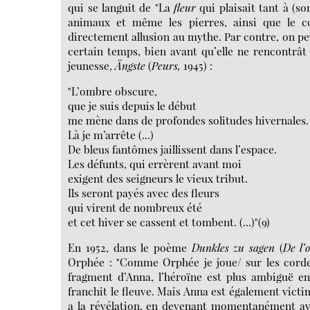
qui se languit de "La
fleur
qui plaisait tant à (so
animaux et même les pierres, ainsi que le c
directement allusion au mythe. Par contre, on p
certain temps, bien avant qu’elle ne rencontrât 
jeunesse,
Ängste
(
Peurs,
1945) :
"L’ombre obscure,
que je suis depuis le début
me mène dans de profondes solitudes hivernales.
Là je m’arrête (...)
De bleus fantômes jaillissent dans l’espace.
Les défunts, qui errèrent avant moi
exigent des seigneurs le vieux tribut.
Ils seront payés avec des fleurs
qui virent de nombreux été
et cet hiver se cassent et tombent. (...)"(9)
En 1952, dans le poème
Dunkles zu sagen
(
De l’
Orphée : "Comme Orphée je joue/ sur les cordes d
fragment d’Anna, l’héroïne est plus ambiguë en
franchit le fleuve. Mais Anna est également victi
a la révélation, en devenant momentanément aveug