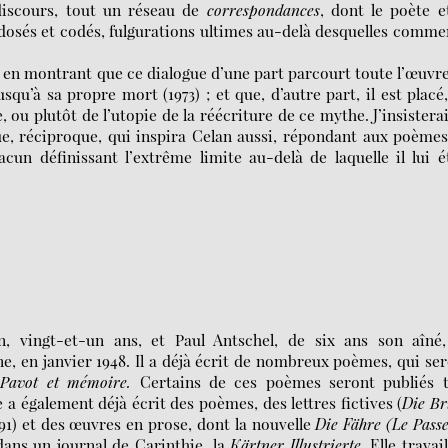
iscours, tout un réseau de
correspondances
, dont le poète e
dosés et codés, fulgurations ultimes au-delà desquelles comm
 en montrant que ce dialogue d’une part parcourt toute l’œuvr
qu’à sa propre mort (1973) ; et que, d’autre part, il est placé
 ou plutôt de l’utopie de la réécriture de ce mythe. J’insistera
gue, réciproque, qui inspira Celan aussi, répondant aux poème
n définissant l’extrême limite au-delà de laquelle il lui é
, vingt-et-un ans, et Paul Antschel, de six ans son aîné,
e, en janvier 1948. Il a déjà écrit de nombreux poèmes, qui se
s
Pavot et mémoire.
Certains de ces poèmes seront publiés t
le a également déjà écrit des poèmes, des lettres fictives (
Die Br
91) et des œuvres en prose, dont la nouvelle
Die Fähre (Le Pass
 dans un journal de Carinthie, la
Kärtner Illustrierte
. Elle travail