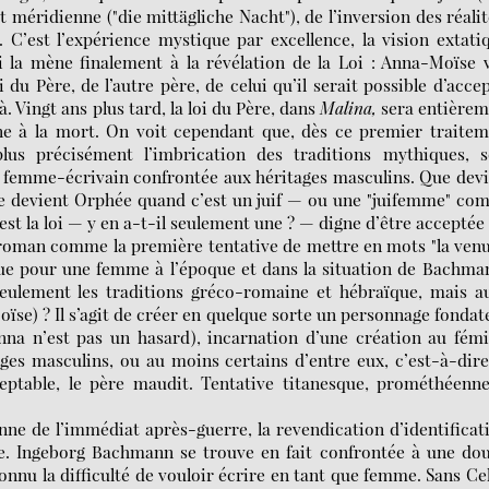
it méridienne ("die mittägliche Nacht"), de l’inversion des réalit
é. C’est l’expérience mystique par excellence, la vision extati
i la mène finalement à la révélation de la Loi : Anna-Moïse 
i du Père, de l’autre père, de celui qu’il serait possible d’acce
 Vingt ans plus tard, la loi du Père, dans
Malina,
sera entièrem
e à la mort. On voit cependant que, dès ce premier traitem
s précisément l’imbrication des traditions mythiques, s
 la femme-écrivain confrontée aux héritages masculins. Que dev
e devient Orphée quand c’est un juif — ou une "juifemme" c
est la loi — y en a-t-il seulement une ? — digne d’être acceptée
er roman comme la première tentative de mettre en mots "la ven
ique pour une femme à l’époque et dans la situation de Bachma
eulement les traditions gréco-romaine et hébraïque, mais au
Moïse) ? Il s’agit de créer en quelque sorte un personnage fondat
na n’est pas un hasard), incarnation d’une création au fémi
ages masculins, ou au moins certains d’entre eux, c’est-à-dir
cceptable, le père maudit. Tentative titanesque, prométhéenne
Vienne de l’immédiat après-guerre, la revendication d’identificat
ive. Ingeborg Bachmann se trouve en fait confrontée à une do
 connu la difficulté de vouloir écrire en tant que femme. Sans Ce