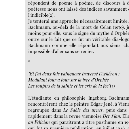
répondent de poème à poème, de discours à d
poétesse nous ont laissé des indices savamment 
l’indicible(2).
Je tenterai une approche nécessairement limitée,
Bachmann, au-delà de la mort de Celan (1970), jus
moins pour elle, sous le signe du mythe d’Orphée,
outre sur le fait que ce fut un véritable dia-lo
Bachmann comme elle répondait aux siens, chacu
impossible d’aller sans se renier.
*
"Et j’ai deux fois vainqueur traversé l’Achéron :
Modulant tour à tour sur la lyre d’Orphée
Les soupirs de la sainte et les cris de la fée"
(3)
L’étudiante en philosophie Ingeborg Bachmann
rencontrèrent chez le peintre Edgar Jené, à Vienn
regroupés dans
Le Sable des urnes
, puis dan
rapidement dans la revue viennoise
Der Plan
. El
an Felician
qui paraîtront à titre posthume en 19
qui fut sa première publication, en juillet 1946,