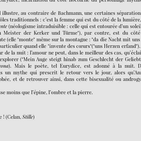
l illustre, au contraire de Bachmann, une certaines séparatio
ôles traditionnels : c’est la femme qui est du côté de la lumière
nnte
(néologisme intraduisible : celle qui est entourée d’un solei
ein Meister der Kerker und Türme"), par contre, est du côté
nte (elle "monte" même sur la montagne : "da die Nacht mit uns
 particulier quand elle "invente des cœurs"("uns Herzen erfand"). 
 de la nuit : l’amour ne peut, dans le meilleur des cas, qu’écla
explorer ("Mein Auge steigt hinab zum Geschlecht der Gelieb
rona
). Mais le poète, tel Eurydice, est adonné à la nuit. D
ans un mythe qui prescrit le retour vers le jour, alors qu’A
hée, et de retrouver ainsi, dans cette bisexualité ou androg
esse moins que l’épine, l’ombre et la pierre.
e ! (Celan,
Stille
)