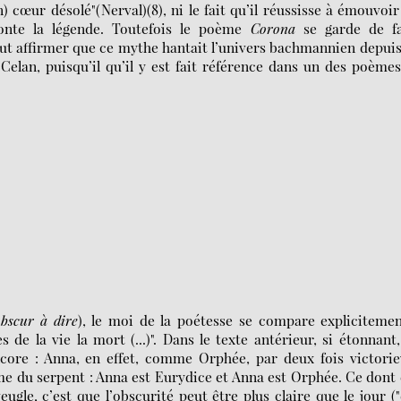
n) cœur désolé"(Nerval)(8), ni le fait qu’il réussisse à émouvoir
onte la légende. Toutefois le poème
Corona
se garde de fa
eut affirmer que ce mythe hantait l’univers bachmannien depui
Celan, puisqu’il qu’il y est fait référence dans un des poème
obscur à dire
), le moi de la poétesse se compare expliciteme
e la vie la mort (...)". Dans le texte antérieur, si étonnant
core : Anna, en effet, comme Orphée, par deux fois victori
me du serpent : Anna est Eurydice et Anna est Orphée. Ce dont 
le, c’est que l’obscurité peut être plus claire que le jour (