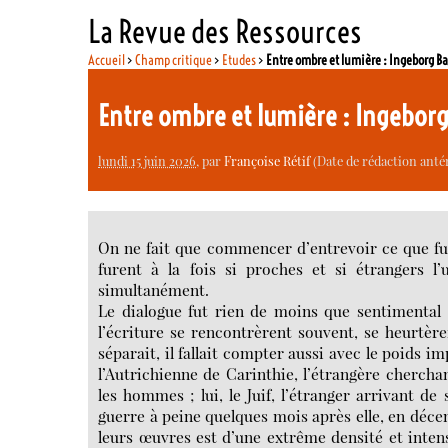
La Revue des Ressources
Accueil
>
Champ critique
>
Etudes
>
Entre ombre et lumière : Ingeborg B
Entre ombre et lumière : Ingebor
lundi 15 juin 2026
, par
Françoise Rétif
(Date de rédaction anté
On ne fait que commencer d’entrevoir ce que fu
furent à la fois si proches et si étrangers l’
simultanément.
Le dialogue fut rien de moins que sentimental 
l’écriture se rencontrèrent souvent, se heurtèren
séparait, il fallait compter aussi avec le poids imp
l’Autrichienne de Carinthie, l’étrangère cherch
les hommes ; lui, le Juif, l’étranger arrivant d
guerre à peine quelques mois après elle, en décem
leurs œuvres est d’une extrême densité et intensi