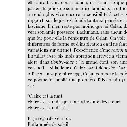
elle aurait sans doute connu, ne serait-ce que p
parler du poids de son histoire familiale, la diff
a rendu plus vive encore la sensibilité à cette
rapport, sur lequel est fondé toute sa pensée e
fascisme. Il n’en reste pas moins que, si Celan, 
vers son amie poétesse, Bachmann, sans aucun dout
que fut pour elle la rencontre de Celan. On voit 
différences de forme et d’inspiration qu’il ne fau
variations sur un mot, l’expérience d’une
rencont
En juillet 1948, six mois après son arrivée à Vie
alors dans
Contre-jour
: "Si grand était son amo
cercueil — si la fleur qu’elle y avait déposée n’avai
A Paris, en septembre 1951, Celan compose le p
ce poème fut publié une première fois en juin 52,
52 :
"Claire est la nuit,
claire est la nuit, qui nous a inventé des cœurs
claire est la nuit ! (...)
Et je regarde vers toi,
Enflammée de soleil :