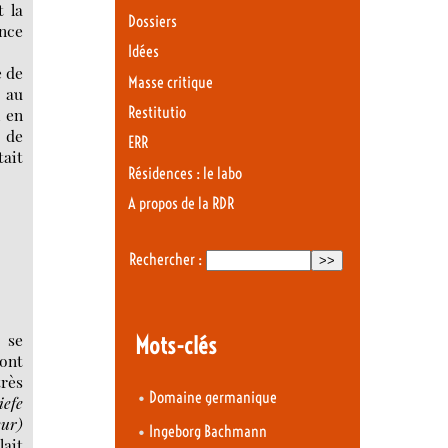
t la
Dossiers
ence
Idées
e de
Masse critique
, au
Restitutio
i en
s de
ERR
tait
Résidences : le labo
A propos de la RDR
Rechercher :
 se
Mots-clés
ront
rès
•
Domaine germanique
iefe
eur)
•
Ingeborg Bachmann
lait