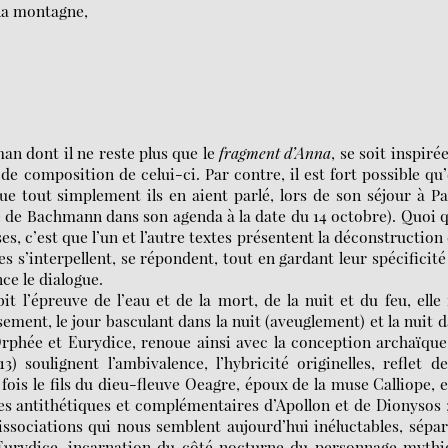
 la montagne,
an dont il ne reste plus que le
fragment d’Anna
, se soit inspiré
e composition de celui-ci. Par contre, il est fort possible qu’
e tout simplement ils en aient parlé, lors de son séjour à Pa
e de Bachmann dans son agenda à la date du 14 octobre). Quoi q
es, c’est que l’un et l’autre textes présentent la déconstruction
es s’interpellent, se répondent, tout en gardant leur spécificité 
nce le dialogue.
 l’épreuve de l’eau et de la mort, de la nuit et du feu, elle 
sement, le jour basculant dans la nuit (aveuglement) et la nuit 
s Orphée et Eurydice, renoue ainsi avec la conception archaïqu
) soulignent l’ambivalence, l’hybricité originelles, reflet d
 fois le fils du dieu-fleuve Oeagre, époux de la muse Calliope, e
gures antithétiques et complémentaires d’Apollon et de Dionysos 
issociations qui nous semblent aujourd’hui inéluctables, sépa
’Eurydice, incarnation du côté nocturne du personnage myth