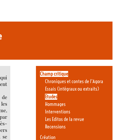
ée
Champ critique
 qui
Chroniques et contes de l’Agora
rent
Essais (intégraux ou extraits)
Etudes
t de
 les
Hommages
mme,
Interventions
 par
Les Editos de la revue
rès-
Recensions
vers
i se
Création