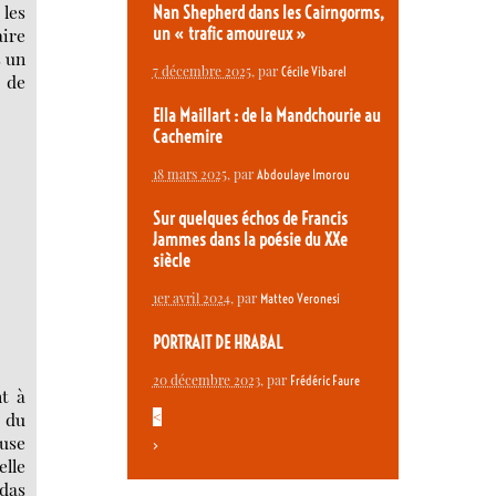
 les
Nan Shepherd dans les Cairngorms,
un « trafic amoureux »
ire
s un
7 décembre 2025
, par
Cécile Vibarel
s de
Ella Maillart : de la Mandchourie au
Cachemire
18 mars 2025
, par
Abdoulaye Imorou
Sur quelques échos de Francis
Jammes dans la poésie du XXe
siècle
1er avril 2024
, par
Matteo Veronesi
PORTRAIT DE HRABAL
20 décembre 2023
, par
Frédéric Faure
nt à
, du
<
euse
>
elle
"das