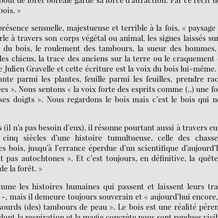
bois. »
présence sensuelle, majestueuse et terrible à la fois, « paysage
rle à travers son corps végétal ou animal, les signes laissés su
 du bois, le roulement des tambours, la sueur des hommes, 
es chiens, la trace des anciens sur la terre ou le craquement
de Julien Gravelle et cette écriture est la voix du bois lui-même
nte parmi les plantes, feuille parmi les feuilles, prendre ra
ées ». Nous sentons « la voix forte des esprits comme (..) une f
ses doigts ». Nous regardons le bois mais c’est le bois qui 
il n’a pas besoin d’eux), il résonne pourtant aussi à travers eu
 cinq siècles d’une histoire tumultueuse, celle des chasse
 bois, jusqu’à l’errance éperdue d’un scientifique d’aujourd’
nt pas autochtones ». Et c’est toujours, en définitive, la quêt
e la forêt. »
omme les histoires humaines qui passent et laissent leurs tr
 -, mais il demeure toujours souverain et « aujourd’hui encore
sourds (des) tambours de peau ». Le bois est une réalité pére
 dont la respiration et la magie concrète nous sont rendues visi