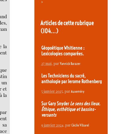
>
uand
Articles de cette rubrique
des,
inan
(104…)
e la
Géopoétique Whitienne :
ment
Lexicologies comparées.
27 mai
, par
Yannick Barazer
ique
stin
Les Techniciens du sacré,
anthologie par Jerome Rothenberg
 un
r et
5 janvier 2025
, par
Auxeméry
à la
Sur Gary Snyder
Le sens des lieux.
Éthique, esthétique et bassins-
 par
versants
ent
e sa
9 janvier 2024
, par
Cécile Vibarel
face