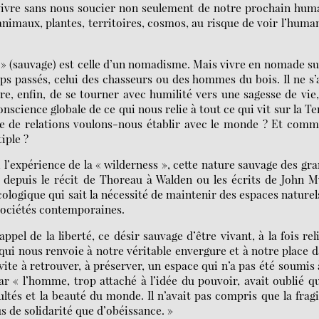
 vivre sans nous soucier non seulement de notre prochain hum
 animaux, plantes, territoires, cosmos, au risque de voir l’huma
 » (sauvage) est celle d’un nomadisme. Mais vivre en nomade su
ps passés, celui des chasseurs ou des hommes du bois. Il ne s’
re, enfin, de se tourner avec humilité vers une sagesse de vie
science globale de ce qui nous relie à tout ce qui vit sur la Te
re de relations voulons-nous établir avec le monde ? Et com
iple ?
, l’expérience de la « wilderness », cette nature sauvage des gr
e depuis le récit de Thoreau à Walden ou les écrits de John M
écologique qui sait la nécessité de maintenir des espaces naturel
sociétés contemporaines.
appel de la liberté, ce désir sauvage d’être vivant, à la fois rel
e qui nous renvoie à notre véritable envergure et à notre place 
vite à retrouver, à préserver, un espace qui n’a pas été soumis 
 « l’homme, trop attaché à l’idée du pouvoir, avait oublié q
ultés et la beauté du monde. Il n’avait pas compris que la fragi
de solidarité que d’obéissance. »