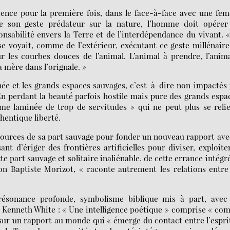
ce pour la première fois, dans le face-à-face avec une feme
 de son geste prédateur sur la nature, l’homme doit opérer
sabilité envers la Terre et de l’interdépendance du vivant. 
se voyait, comme de l’extérieur, exécutant ce geste millénair
ur les courbes douces de l’animal. L’animal à prendre, l’anim
la mère dans l’orignale. »
hée et les grands espaces sauvages, c’est-à-dire non impactés
En perdant la beauté parfois hostile mais pure des grands espa
 laminée de trop de servitudes » qui ne peut plus se relie
thentique liberté.
essources de sa part sauvage pour fonder un nouveau rapport ave
ant d’ériger des frontières artificielles pour diviser, exploite
e part sauvage et solitaire inaliénable, de cette errance intégr
lon Baptiste Morizot, « raconte autrement les relations entre
résonance profonde, symbolisme biblique mis à part, avec 
se Kenneth White : « Une intelligence poétique » comprise « c
ur un rapport au monde qui « émerge du contact entre l’espri