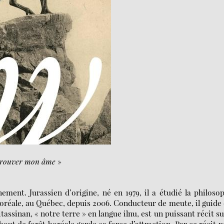
t trouver mon âme
»
nement. Jurassien d’origine, né en 1979, il a étudié la philoso
 boréale, au Québec, depuis 2006. Conducteur de meute, il guide
ssinan, « notre terre » en langue ilnu, est un puissant récit su
bout de forêt boréale garde sa force d’attraction. Par ce récit 