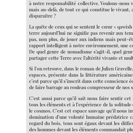
à notre responsabilité collective. Voulons-nous
mais au-delà, de tout ce qui constitue le vivant,
disparaitre ?
La quête de ceux qui se sentent le cœur « qawish
terre aujourd’hui ne signifie pas revenir aux tem
pas, non plus, de jouer aux indiens mais peut-êt
rapport intelligent à notre environnement, une con
De quel genre de nomadisme s’agit-il, quel gen
partager cette Terre avec l’altérité vivante et mult
Si l’on retrouve, dans le roman de Julien Gravelle
espaces, présente dans la littérature américain
c’est parce qu’il s’inscrit dans cette conscience 
de faire barrage au rouleau compresseur de nos 
C’est aussi parce qu’il sait nous faire sentir cet 
tous les éléments et à l’expérience de la solitud
le cosmos. C’est cet espace sauvage qu’il nous in
domination d’une volonté humaine prédatrice car
regard du bois, tous sont égaux devant les diffic
des hommes devant les éléments commandait plus 