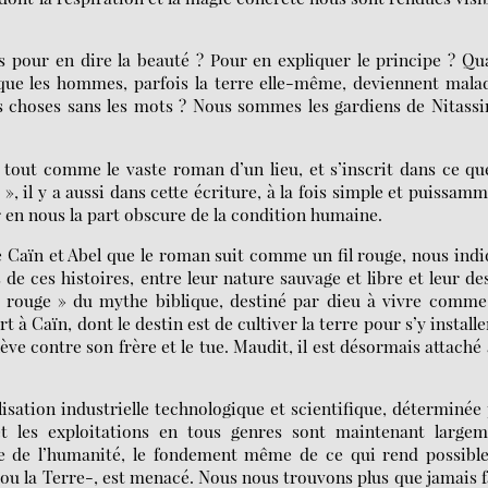
ts pour en dire la beauté ? Pour en expliquer le principe ? Q
ue les hommes, parfois la terre elle-même, deviennent mala
s choses sans les mots ? Nous sommes les gardiens de Nitass
 tout comme le vaste roman d’un lieu, et s’inscrit dans ce qu
 », il y a aussi dans cette écriture, à la fois simple et puissam
r en nous la part obscure de la condition humaine.
tre Caïn et Abel que le roman suit comme un fil rouge, nous ind
e ces histoires, entre leur nature sauvage et libre et leur de
e rouge » du mythe biblique, destiné par dieu à vivre comme
 à Caïn, dont le destin est de cultiver la terre pour s’y installe
lève contre son frère et le tue. Maudit, il est désormais attaché 
isation industrielle technologique et scientifique, déterminée
et les exploitations en tous genres sont maintenant largem
re de l’humanité, le fondement même de ce qui rend possibl
 ou la Terre-, est menacé. Nous nous trouvons plus que jamais 