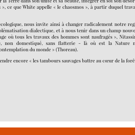
er la Terre dans son unité et sa beauté, intégrer en soi son déso
 », ce que White appelle « le chaosmos », à partir duquel trava
écologique, nous invite ainsi à changer radicalement notre re
blématisation dialectique, et à nous tenir dans un champ nouv
ge où tous les travaux des hommes sont naufragés », Nitass
e, non domestiqué, sans flatterie - là où est la Nature n
 contemplation du monde » (Thoreau).
ndre encore « les tambours sauvages battre au cœur de la forêt