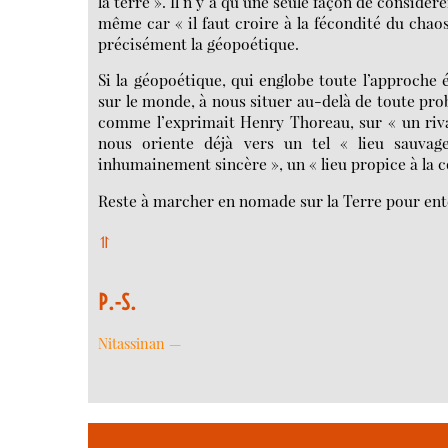
la terre ». Il n’y a qu’une seule façon de considér
même car « il faut croire à la fécondité du chaos
précisément la géopoétique.
Si la géopoétique, qui englobe toute l’approche 
sur le monde, à nous situer au-delà de toute pro
comme l’exprimait Henry Thoreau, sur « un riva
nous oriente déjà vers un tel « lieu sauvag
inhumainement sincère », un « lieu propice à la
Reste à marcher en nomade sur la Terre pour ente
⥣
P.-S.
Nitassinan —