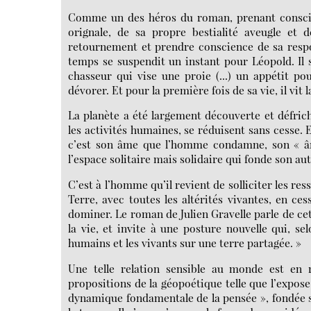
Comme un des héros du roman, prenant conscien
orignale, de sa propre bestialité aveugle et
retournement et prendre conscience de sa respon
temps se suspendit un instant pour Léopold. Il 
chasseur qui vise une proie (...) un appétit po
dévorer. Et pour la première fois de sa vie, il vit 
La planète a été largement découverte et défric
les activités humaines, se réduisent sans cesse. 
c’est son âme que l’homme condamne, son « âme
l’espace solitaire mais solidaire qui fonde son au
C’est à l’homme qu’il revient de solliciter les r
Terre, avec toutes les altérités vivantes, en cess
dominer. Le roman de Julien Gravelle parle de cett
la vie, et invite à une posture nouvelle qui, se
humains et les vivants sur une terre partagée. »
Une telle relation sensible au monde est en 
propositions de la géopoétique telle que l’expo
dynamique fondamentale de la pensée », fondée s