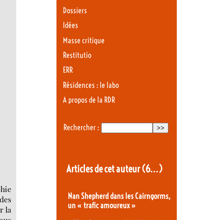
Dossiers
Idées
Masse critique
Restitutio
ERR
Résidences : le labo
A propos de la RDR
Rechercher :
Articles de cet auteur
(6…)
phie
Nan Shepherd dans les Cairngorms,
 des
un « trafic amoureux »
r la
nous