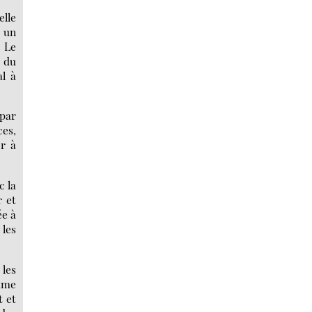
lle
 un
« Le
e du
al à
 par
ces,
r à
c la
r et
ée à
 les
les
omme
t et