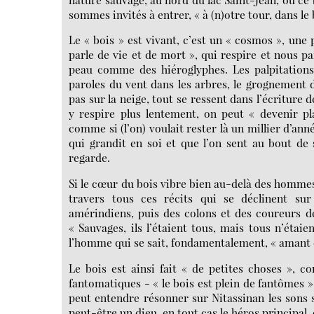
sommes invités à entrer, « à (n)otre tour, dans le 
Le « bois » est vivant, c’est un « cosmos », une 
parle de vie et de mort », qui respire et nous pa
peau comme des hiéroglyphes. Les palpitations
paroles du vent dans les arbres, le grognement d
pas sur la neige, tout se ressent dans l’écriture 
y respire plus lentement, on peut « devenir pla
comme si (l’on) voulait rester là un millier d’ann
qui grandit en soi et que l’on sent au bout de 
regarde.
Si le cœur du bois vibre bien au-delà des hommes (
travers tous ces récits qui se déclinent sur
amérindiens, puis des colons et des coureurs des
« Sauvages, ils l’étaient tous, mais tous n’étaie
l’homme qui se sait, fondamentalement, « amant d
Le bois est ainsi fait « de petites choses », c
fantomatiques - « le bois est plein de fantômes »
peut entendre résonner sur Nitassinan les sons 
peut-être un dieu, en tout cas le héros principal,