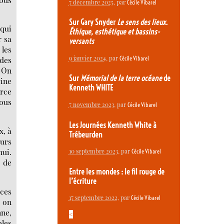
7 décembre 2025
, par
Cécile Vibarel
Sur Gary Snyder
Le sens des lieux.
 qui
Éthique, esthétique et bassins-
r sa
versants
les
9 janvier 2024
, par
Cécile Vibarel
 des
. On
Sur
Mémorial de la terre océane
de
cine
Kenneth WHITE
orce
nous
7 novembre 2023
, par
Cécile Vibarel
Les Journées Kenneth White à
x, à
Trébeurden
urs
hui.
10 septembre 2023
, par
Cécile Vibarel
e de
Entre les mondes : le fil rouge de
l’écriture
aces
17 septembre 2022
, par
Cécile Vibarel
, on
nne,
<
bles