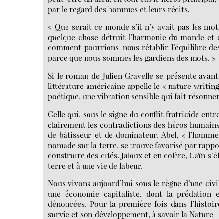
par le regard des hommes et leurs récits.
« Que serait ce monde s’il n’y avait pas les mo
quelque chose détruit l’harmonie du monde et q
comment pourrions-nous rétablir l’équilibre de
parce que nous sommes les gardiens des mots. »
Si le roman de Julien Gravelle se présente avant
littérature américaine appelle le « nature writing
poétique, une vibration sensible qui fait résonne
Celle qui, sous le signe du conflit fratricide en
clairement les contradictions des héros humains d
de bâtisseur et de dominateur. Abel, « l’homm
nomade sur la terre, se trouve favorisé par rapport
construire des cités. Jaloux et en colère, Caïn s’é
terre et à une vie de labeur.
Nous vivons aujourd’hui sous le règne d’une civil
une économie capitaliste, dont la prédation 
dénoncées. Pour la première fois dans l’histoi
survie et son développement, à savoir la Nature-