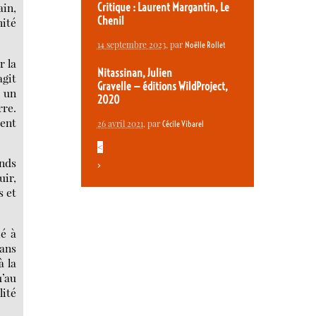
ain,
Critique : Laurent Margantin, Le
Chenil
nité
14 septembre 2023
, par
Noëlle Rollet
r la
Nitassinan, Julien
agit
Gravelle — éditions WildProject,
, un
2020
rre.
ment
26 avril 2021
, par
Cécile Vibarel
<
ands
>
uir,
s et
ié à
dans
à la
u’au
lité