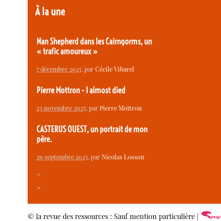
À la une
Nan Shepherd dans les Cairngorms, un
« trafic amoureux »
7 décembre 2025
, par
Cécile Vibarel
Pierre Mottron - I almost died
23 novembre 2025
, par
Pierre Mottron
CASTERUS OUEST, un portrait de mon
père.
29 septembre 2025
, par
Nicolas Losson
<
>
© la revue des ressources : Sauf mention particulière |