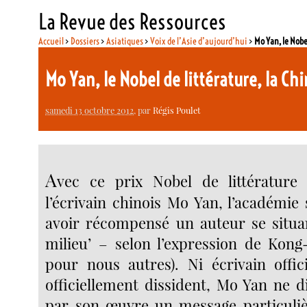
La Revue des Ressources
Accueil
>
Dossiers
>
Asiatiques
>
Voix de l’Asie d’aujourd’hui
>
Mo Yan, le Nobel
Mo Yan, le Nobel de littérature, la Ch
samedi 13 octobre 2012
, par
Régis Poulet
A
vec ce prix Nobel de littérature 
l’écrivain chinois Mo Yan, l’académie
avoir récompensé un auteur se situan
milieu’ – selon l’expression de Kong
pour nous autres). Ni écrivain offici
officiellement dissident, Mo Yan ne d
par son œuvre un message particuliè