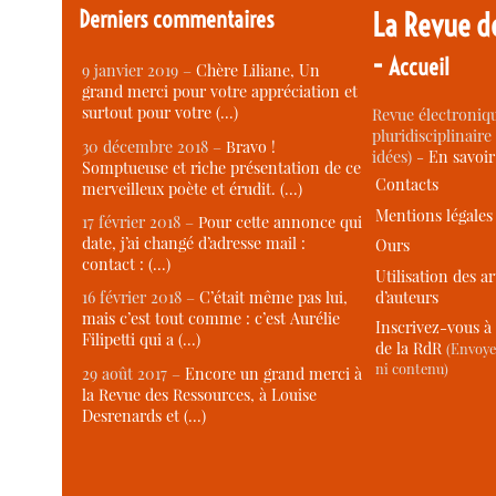
Derniers commentaires
La Revue d
-
Accueil
9 janvier 2019 –
Chère Liliane, Un
grand merci pour votre appréciation et
surtout pour votre (…)
Revue électroniqu
pluridisciplinaire 
30 décembre 2018 –
Bravo !
idées) -
En savoi
Somptueuse et riche présentation de ce
Contacts
merveilleux poète et érudit. (…)
Mentions légales
17 février 2018 –
Pour cette annonce qui
date, j’ai changé d’adresse mail :
Ours
contact : (…)
Utilisation des ar
d’auteurs
16 février 2018 –
C’était même pas lui,
mais c’est tout comme : c’est Aurélie
Inscrivez-vous à 
Filipetti qui a (…)
de la RdR
(Envoye
ni contenu)
29 août 2017 –
Encore un grand merci à
la Revue des Ressources, à Louise
Desrenards et (…)