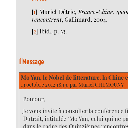
[
1
]
Muriel Détrie,
France-Chine, qua
rencontrent
, Gallimard, 2004.
[
2
]
Ibid., p. 33.
1 Message
Mo Yan, le Nobel de littérature, la Chine 
13 octobre 2012 18:19, par
Muriel CHEMOUNY
Bonjour,
Je vous invite à consulter la conférence 
Dutrait, intitulée "Mo Yan, celui qui ne p
dans le cadre des Quinzièmes rencontres