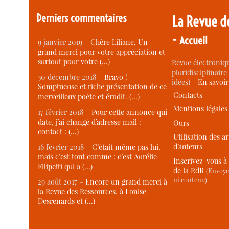
Derniers commentaires
La Revue d
-
Accueil
9 janvier 2019 –
Chère Liliane, Un
grand merci pour votre appréciation et
surtout pour votre (…)
Revue électroniqu
pluridisciplinaire 
30 décembre 2018 –
Bravo !
idées) -
En savoi
Somptueuse et riche présentation de ce
Contacts
merveilleux poète et érudit. (…)
Mentions légales
17 février 2018 –
Pour cette annonce qui
date, j’ai changé d’adresse mail :
Ours
contact : (…)
Utilisation des ar
d’auteurs
16 février 2018 –
C’était même pas lui,
mais c’est tout comme : c’est Aurélie
Inscrivez-vous à 
Filipetti qui a (…)
de la RdR
(Envoye
ni contenu)
29 août 2017 –
Encore un grand merci à
la Revue des Ressources, à Louise
Desrenards et (…)