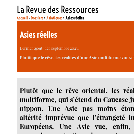
La Revue des Ressources
Accueil
>
Dossiers
>
Asiatiques
>
Asies réelles
Asies réelles
Dernier ajout : 1er septembre 2023.
Plutôt que le rêve, les réalités d’une Asie multiforme vue 
Plutôt que le rêve oriental, les réa
multiforme, qui s’étend du Caucase ju
nippon. Une Asie pas moins éto
altérité imprévue que l’étrangeté i
Européens. Une Asie vue, enfin, 