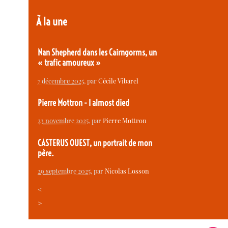
À la une
Nan Shepherd dans les Cairngorms, un
« trafic amoureux »
7 décembre 2025
, par
Cécile Vibarel
Pierre Mottron - I almost died
23 novembre 2025
, par
Pierre Mottron
CASTERUS OUEST, un portrait de mon
père.
29 septembre 2025
, par
Nicolas Losson
<
>