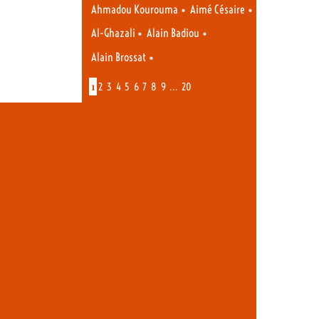
•
•
Ahmadou Kourouma
Aimé Césaire
•
•
Al-Ghazali
Alain Badiou
•
Alain Brossat
1
…
2
3
4
5
6
7
8
9
20