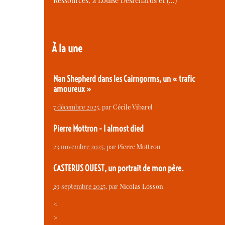
Ressources, à Louise Desrenards et (…)
À la une
Nan Shepherd dans les Cairngorms, un « trafic
amoureux »
7 décembre 2025
, par
Cécile Vibarel
Pierre Mottron - I almost died
23 novembre 2025
, par
Pierre Mottron
CASTERUS OUEST, un portrait de mon père.
29 septembre 2025
, par
Nicolas Losson
<
>