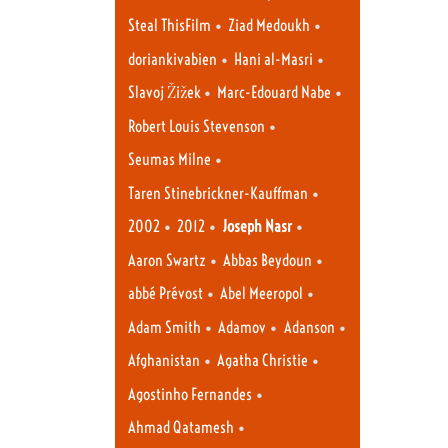
•
•
Steal ThisFilm
Ziad Medoukh
•
•
doriankivabien
Hani al-Masri
•
•
Slavoj Žižek
Marc-Edouard Nabe
•
Robert Louis Stevenson
•
Seumas Milne
•
Taren Stinebrickner-Kauffman
•
•
•
2002
2012
Joseph Nasr
•
•
Aaron Swartz
Abbas Beydoun
•
•
abbé Prévost
Abel Meeropol
•
•
•
Adam Smith
Adamov
Adanson
•
•
Afghanistan
Agatha Christie
•
Agostinho Fernandes
•
Ahmad Qatamesh