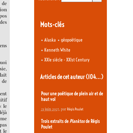
 de
tion
opos
 des
Mots-clés
•
•
Alaska
géopoétique
iens
•
Kenneth White
•
XXIe siècle - XXIst Century
uoi
sie,
ait
Articles de cet auteur
(104…)
e de
dent
Pour une poétique de plein air et de
haut vol
itif
« le
21 juin 2025
, par
Régis Poulet
déjà
tème
Trois extraits de
Planktos
de Régis
pas
Poulet
t le