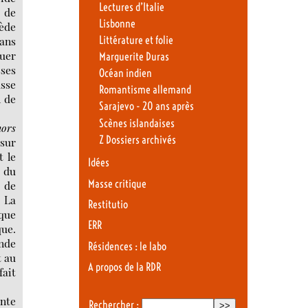
Lectures d’Italie
e de
Lisbonne
ède
Littérature et folie
ans
guer
Marguerite Duras
sses
Océan indien
usse
Romantisme allemand
n de
Sarajevo - 20 ans après
Scènes islandaises
ors
Z Dossiers archivés
 sur
t le
Idées
e du
Masse critique
t de
. La
Restitutio
 que
ERR
ue.
onde
Résidences : le labo
t au
A propos de la RDR
fait
inte
Rechercher :