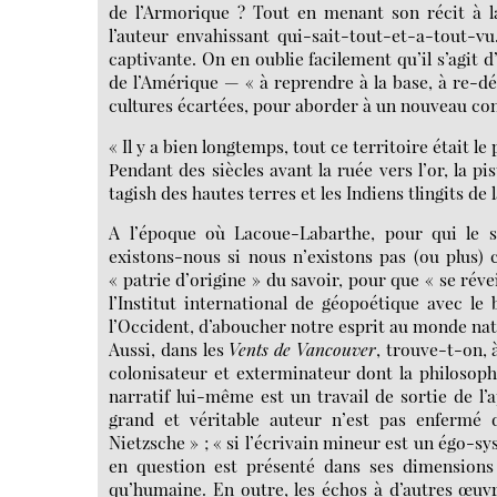
de l’Armorique ? Tout en menant son récit à 
l’auteur envahissant qui-sait-tout-et-a-tout-vu.
captivante. On en oublie facilement qu’il s’agit 
de l’Amérique — « à reprendre à la base, à re-déc
cultures écartées, pour aborder à un nouveau cont
« Il y a bien longtemps, tout ce territoire était le 
Pendant des siècles avant la ruée vers l’or, la pi
tagish des hautes terres et les Indiens tlingits de l
A l’époque où Lacoue-Labarthe, pour qui le s
existons-nous si nous n’existons pas (ou plus)
« patrie d’origine » du savoir, pour que « se réve
l’Institut international de géopoétique avec le b
l’Occident, d’aboucher notre esprit au monde nat
Aussi, dans les
Vents de Vancouver
, trouve-t-on, 
colonisateur et exterminateur dont la philosophi
narratif lui-même est un travail de sortie de l
grand et véritable auteur n’est pas enfermé da
Nietzsche » ; « si l’écrivain mineur est un égo-s
en question est présenté dans ses dimensions 
qu’humaine. En outre, les échos à d’autres œuv