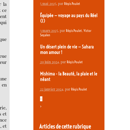
r la
5 mai 2025
, par
Régis Poulet
t ce
Équipée — voyage au pays du Réel
lent
(1)
 qui
3 mars 2025
, par
,
Régis Poulet
Victor
Segalen
 que
Un désert plein de vie — Sahara
mon amour !
leue
teur
20 juin 2024
, par
Régis Poulet
Mishima - la Beauté, la plaie et le
’une
néant
, en
22 janvier 2024
, par
Régis Poulet
<
>
rie,
s et
ance
, et
Articles de cette rubrique