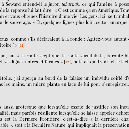
si à Seward entend-il le juron
tabarnak
, ce qui l’amène à pose
de la réponse lui fait dire : « C’est comme ça en Amérique. Tou
n et vous obtenez l’histoire d’une vie. Les gens, ici, se trimba
de sauvetage. » Et, quelques lignes plus loin, cette remarque
eaux, comme s’ils déclaraient à la ronde : ‘Agitez-vous autant
itoire.’ »
[
11
]
, sur « la route sceptique, la route surnihiliste, la route b
t ses lignes noires et fermes »
[
12
]
, note ce qu’il voit, et le lec
oilé, j’ai aperçu au bord de la falaise un individu coiffé d
s les mains, un micro planté en face de lui pour s’enregistrer
ussi grotesque que lorsqu’elle essaie de justifier son incu
ité, mais parfois résiliente lorsqu’elle se laisse appeler dehor
ka est la Dernière Frontière, c’est-à-dire « la dernière ch
able », soit « la Dernière Nature, qui impliquait la préservation