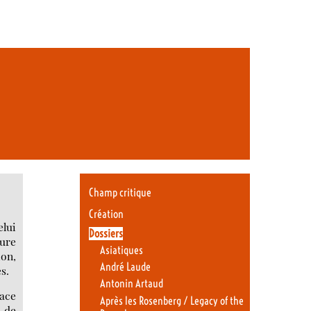
Champ critique
Création
elui
Dossiers
ture
Asiatiques
ion,
André Laude
es.
Antonin Artaud
lace
Après les Rosenberg / Legacy of the
t de