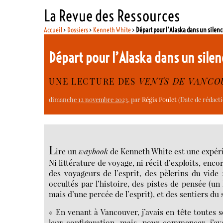
La Revue des Ressources
Accueil
>
Dossiers
>
Kenneth White
>
Départ pour l’Alaska dans un silen
Départ pour l’Alaska dans un sile
UNE LECTURE DES
VENTS DE VANCO
dimanche 12 novembre 2023
, par
Régis Poulet
(Date de rédacti
L
ire un
waybook
de Kenneth White est une expéri
Ni littérature de voyage, ni récit d’exploits, encor
des voyageurs de l’esprit, des pèlerins du vide 
occultés par l’histoire, des pistes de pensée (un
mais d’une percée de l’esprit), et des sentiers du 
« En venant à Vancouver, j’avais en tête toutes s
leur configuration, mais, pour commencer, j’av