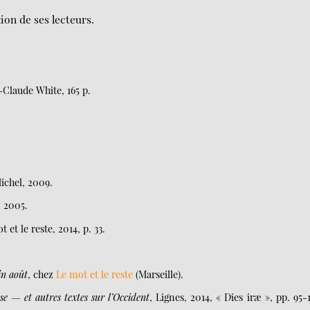
xion de ses lecteurs.
e-Claude White, 165 p.
Michel, 2009.
, 2005.
t et le reste, 2014, p. 33.
in août
, chez
Le mot et le reste
(Marseille).
e — et autres textes sur l’Occident
, Lignes, 2014, « Dies iræ », pp. 95-1