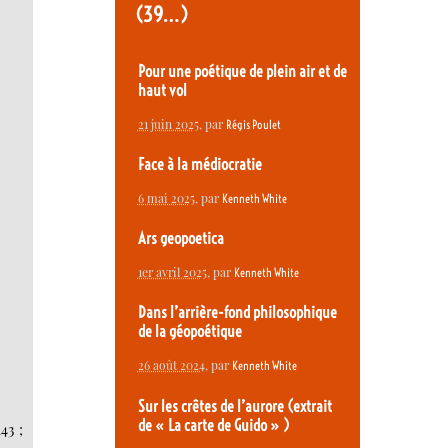
(39…)
Pour une poétique de plein air et de
haut vol
21 juin 2025
, par
Régis Poulet
Face à la médiocratie
6 mai 2025
, par
Kenneth White
Ars geopoetica
1er avril 2025
, par
Kenneth White
Dans l’arrière-fond philosophique
de la géopoétique
26 août 2024
, par
Kenneth White
Sur les crêtes de l’aurore (extrait
de « La carte de Guido » )
43 ;