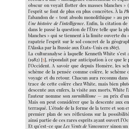
obscur on voyait flotter des masses blanches » (G
l’esprit se font de plus en plus concrètes. À la
Ph
l’abandon de « tout absolu monolithique » au pro
Une histoire de l’intelligence
. Enfin, la citation 
dans le passé la question de l’Être telle que la p
blanches » qui se tiennent à la limite ouverte du 
rapatrie l’esprit sur le sol concret de la géograph
l’Alaska par la Russie aux États-Unis en 1867).
La culturanalyse à laquelle Kenneth White s’est
(1982)
[
5
]
, répondait par anticipation à ce que l
l’Occident. A savoir que depuis Homère, les sch
schème de la pensée comme colère, le schème de
voyage et du retour. Chacun aura reconnu dans c
trace de cette colère chez White, mais bien plutô
descente aux enfers, la visite aux morts, White l
l’auteur nomme son
surnihilisme
— au prix d’un
Mais on peut considérer que la descente aux en
terraqué. L’étude de la forme de la terre et son
premier plan de ses réflexions sur la possibili
ainsi partie de ces rares esprits ayant ouvert l’O
Et qu’est-ce que
Les Vents de Vancouver
sinon un 