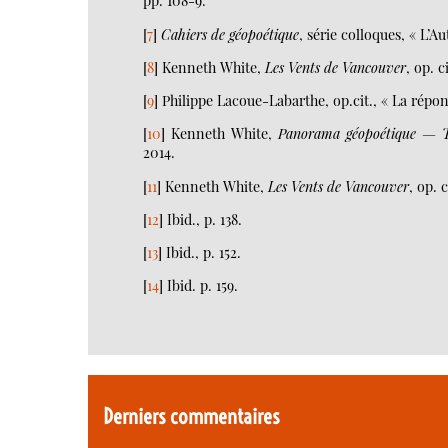
pp. 108-9.
[
7
]
Cahiers de géopoétique
, série colloques, « L’A
[
8
]
Kenneth White,
Les Vents de Vancouver
, op. c
[
9
]
Philippe Lacoue-Labarthe, op.cit., « La répons
[
10
]
Kenneth White,
Panorama géopoétique — Th
2014.
[
11
]
Kenneth White,
Les Vents de Vancouver
, op. c
[
12
]
Ibid., p. 138.
[
13
]
Ibid., p. 152.
[
14
]
Ibid. p. 159.
Derniers commentaires