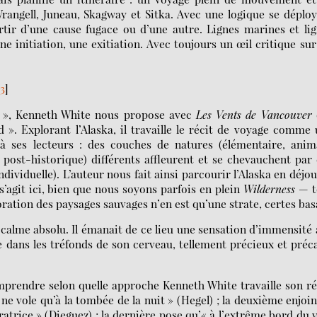
rangell, Juneau, Skagway et Sitka. Avec une logique se déplo
rtir d’une cause fugace ou d’une autre. Lignes marines et li
initiation, une exitiation. Avec toujours un œil critique sur
[
3
]
n », Kenneth White nous propose avec
Les Vents de Vancouver
 ». Explorant l’Alaska, il travaille le récit de voyage comme
r à ses lecteurs : des couches de natures (élémentaire, anim
 post-historique) différents affleurent et se chevauchent par
individuelle). L’auteur nous fait ainsi parcourir l’Alaska en déjo
s’agit ici, bien que nous soyons parfois en plein
Wilderness
— t
oration des paysages sauvages n’en est qu’une strate, certes bas
n calme absolu. Il émanait de ce lieu une sensation d’immensité
e dans les tréfonds de son cerveau, tellement précieux et préc
mprendre selon quelle approche Kenneth White travaille son ré
e vole qu’à la tombée de la nuit » (Hegel) ; la deuxième enjoin
oratrice » (Dieguez) ; la dernière pose qu’« à l’extrême bord du 