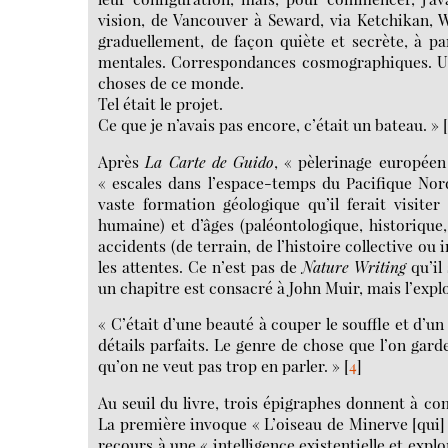
vision, de Vancouver à Seward, via Ketchikan, W
graduellement, de façon quiète et secrète, à pa
mentales. Correspondances cosmographiques. Une 
choses de ce monde.
Tel était le projet.
Ce que je n’avais pas encore, c’était un bateau. »
Après
La Carte de Guido
, « pèlerinage europée
« escales dans l’espace-temps du Pacifique Nord
vaste formation géologique qu’il ferait visite
humaine) et d’âges (paléontologique, historique,
accidents (de terrain, de l’histoire collective ou 
les attentes. Ce n’est pas de
Nature Writing
qu’il 
un chapitre est consacré à John Muir, mais l’expl
« C’était d’une beauté à couper le souffle et d’u
détails parfaits. Le genre de chose que l’on gard
qu’on ne veut pas trop en parler. »
[
4
]
Au seuil du livre, trois épigraphes donnent à co
La première invoque « L’oiseau de Minerve [qui] n
recours à une « intelligence existentielle et expl