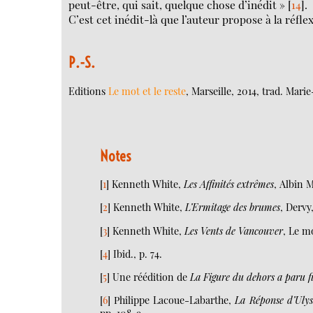
peut-être, qui sait, quelque chose d’inédit »
[
14
]
.
C’est cet inédit-là que l’auteur propose à la réfle
P.-S.
Editions
Le mot et le reste
, Marseille, 2014, trad. Mari
Notes
[
1
]
Kenneth White,
Les Affinités extrêmes
, Albin 
[
2
]
Kenneth White,
L’Ermitage des brumes
, Dervy
[
3
]
Kenneth White,
Les Vents de Vancouver
, Le mo
[
4
]
Ibid., p. 74.
[
5
]
Une réédition de
La Figure du dehors a paru f
[
6
]
Philippe Lacoue-Labarthe,
La Réponse d’Ulyss