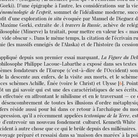
orki). D’une épigraphe à l’autre, les considérations sur la vi
énoménologie de l’esprit
, sommet de l’idéalisme moderne, succ
fit d’une exploration
in situ
évoquée par Manuel de Dieguez d
de Maxime Gorki, extraite de
À travers la Russie
, achève de relé
hilosophie (Minerve) la traitait, pour mettre en valeur les « ma
« vide obscur ». Dans le même temps, la citation de l’écrivain r
ie (les massifs enneigés de l’Alaska) et de l’histoire (la cessio
 appliqué depuis son premier essai marquant,
La Figure du Deh
e philosophe Philippe Lacoue-Labarthe a exposé dans ses textes
èmes fondateurs de l’Europe (c’est-à-dire de l’Occident) son
 la descente aux enfers, de la visite aux morts, et le schèm
es schèmes Achille, Énée (voire le Christ) et Ulysse
[
6
]
. Poin
t un gai savoir qui est une des caractéristiques de ses écrits
’a effectuée en affrontant le nihilisme et en le traversant — ce
 désencombrement de toutes les illusions d’ordre métaphysiq
fers réside aussi pour lui dans ce retour à l’archaïque du m
 expression, qu’il a récemment appelées
textonique de la Terre
, es
té d’entrevoir un nouveau fondement culturel. Kenneth White 
ccident à autre chose que ce qui le brûle depuis des millénaires.
voyage préparé et ressaisi dans sa ‘maison des marées’ à la po