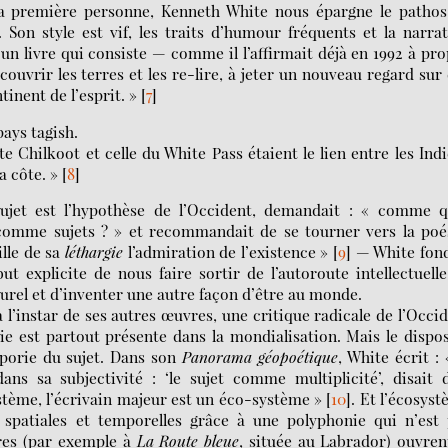
la première personne, Kenneth White nous épargne le pathos
 Son style est vif, les traits d’humour fréquents et la narra
d’un livre qui consiste — comme il l’affirmait déjà en 1992 à pr
ouvrir les terres et les re-lire, à jeter un nouveau regard sur
inent de l’esprit. »
[
7
]
pays tagish.
ste Chilkoot et celle du White Pass étaient le lien entre les Ind
a côte. »
[
8
]
ujet est l’hypothèse de l’Occident, demandait : « comme q
 comme sujets ? » et recommandait de se tourner vers la poé
ille de sa
léthargie
l’admiration de l’existence »
[
9
]
— White fond
ut explicite de nous faire sortir de l’autoroute intellectuell
urel et d’inventer une autre façon d’être au monde.
à l’instar de ses autres œuvres, une critique radicale de l’Occi
e est partout présente dans la mondialisation. Mais le dispos
’aporie du sujet. Dans son
Panorama géopoétique
, White écrit : 
ns sa subjectivité : ‘le sujet comme multiplicité’, disait 
ystème, l’écrivain majeur est un éco-système »
[
10
]
. Et l’écosys
spatiales et temporelles grâce à une polyphonie qui n’est 
res (par exemple à
La Route bleue
, située au Labrador) ouvren