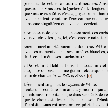
parcours de lecture à d’autres itinéraires. Ain
question : « Vous êtes du Québec ? » La longueur 
que vous avez à faire, c’est appuyer sur un bouto
avec leur identité autour d’eux comme une bouée 
consonne singulièrement avec la précédente :
« Au-dessus de la ville, le croassement des corb
vous voudrez, les gars, ici, c’est encore notre terr
Aucune méchanceté, aucune colère chez White qui
avec ses moments bleus, ses lumières blanches, e
de tirer lui-même ses conclusions :
« De retour à Halibut House Inn sous un ciel ét
casquette de baseball, une guitare électrique dan
train de chanter
Great Balls of Fire
. »
[
13
]
Décidément singulier, le
waybook
de White.
Toute une comédie humaine s’y montre, jamais a
jamais aussi redoutable que dans ses dénis de réal
que le choix est désormais clair : soit l’Alas
d’exploiter sans entraves tout ce qui était exploit