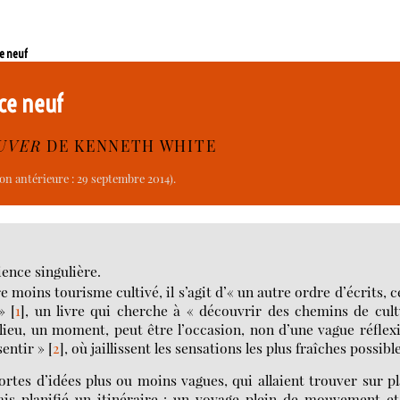
ce neuf
nce neuf
UVER
DE KENNETH WHITE
on antérieure : 29 septembre 2014).
ence singulière.
e moins tourisme cultivé, il s’agit d’« un autre ordre d’écrits, c
»
[
1
]
, un livre qui cherche à « découvrir des chemins de cul
 lieu, un moment, peut être l’occasion, non d’une vague réflex
sentir »
[
2
]
, où jaillissent les sensations les plus fraîches possibl
ortes d’idées plus ou moins vagues, qui allaient trouver sur p
ais planifié un itinéraire : un voyage plein de mouvement e