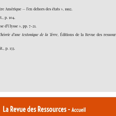
utre Amérique — l’en dehors des états », 1992.
it., p. 104.
e d’Ulysse », pp. 7-21.
éorie d’une textonique de la Terre
, Éditions de la Revue des ressour
it., p. 133.
La Revue des Ressources -
Accueil