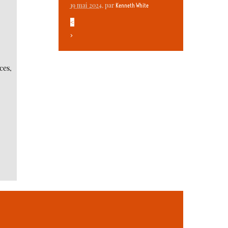
19 mai 2024
, par
Kenneth White
<
>
ces,