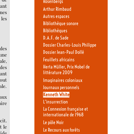
Rosenbergs
yant
Arthur Rimbaud
gnes
Autres espaces
 les
Bibliothèque sonore
Bibliothèques
D.A.F. de Sade
Dossier Charles-Louis Philippe
des
Dossier Jean-Paul Dollé
 une
Feuillets africains
ale,
Herta Müller, Prix Nobel de
 des
littérature 2009
uant
out
Imaginaires coloniaux
ale.
Journaux personnels
Kenneth White
 aux
L’insurrection
aire
La Connexion française et
internationale de 1968
cit.
Le pôle Noir
t le
Le Recours aux forêts
vide