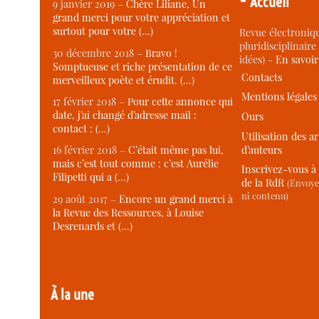
Accueil
9 janvier 2019 –
Chère Liliane, Un
grand merci pour votre appréciation et
surtout pour votre (…)
Revue électroniqu
pluridisciplinaire 
30 décembre 2018 –
Bravo !
idées) -
En savoi
Somptueuse et riche présentation de ce
Contacts
merveilleux poète et érudit. (…)
Mentions légales
17 février 2018 –
Pour cette annonce qui
date, j’ai changé d’adresse mail :
Ours
contact : (…)
Utilisation des ar
d’auteurs
16 février 2018 –
C’était même pas lui,
mais c’est tout comme : c’est Aurélie
Inscrivez-vous à 
Filipetti qui a (…)
de la RdR
(Envoye
ni contenu)
29 août 2017 –
Encore un grand merci à
la Revue des Ressources, à Louise
Desrenards et (…)
À la une