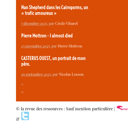
Nan Shepherd dans les Cairngorms, un
« trafic amoureux »
7 décembre 2025
, par
Cécile Vibarel
Pierre Mottron - I almost died
23 novembre 2025
, par
Pierre Mottron
CASTERUS OUEST, un portrait de mon
père.
29 septembre 2025
, par
Nicolas Losson
<
>
© la revue des ressources : Sauf mention particulière |
&