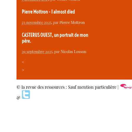
Pierre Mottron - I almost died
23 novembre 2025
, par
Pierre Mottron
CASTERUS OUEST, un portrait de mon
père.
29 septembre 2025
, par
Nicolas Losson
<
>
© la revue des ressources : Sauf mention particulière |
&