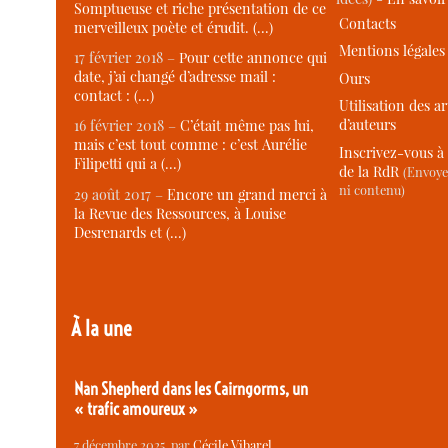
Somptueuse et riche présentation de ce
Contacts
merveilleux poète et érudit. (…)
Mentions légales
17 février 2018 –
Pour cette annonce qui
date, j’ai changé d’adresse mail :
Ours
contact : (…)
Utilisation des ar
d’auteurs
16 février 2018 –
C’était même pas lui,
mais c’est tout comme : c’est Aurélie
Inscrivez-vous à 
Filipetti qui a (…)
de la RdR
(Envoye
ni contenu)
29 août 2017 –
Encore un grand merci à
la Revue des Ressources, à Louise
Desrenards et (…)
À la une
Nan Shepherd dans les Cairngorms, un
« trafic amoureux »
7 décembre 2025
, par
Cécile Vibarel