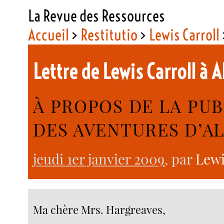
La Revue des Ressources
Accueil
>
Restitutio
>
Lewis Carroll
Lettre de Lewis Carroll à A
À PROPOS DE LA PU
DES AVENTURES D’AL
jeudi 1er janvier 2009
, par
Lewi
Ma chère Mrs. Hargreaves,