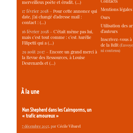
Contacts
merveilleux poète et érudit. (…)
Mentions légales
17 février 2018 –
Pour cette annonce qui
date, j’ai changé d’adresse mail :
Ours
contact : (…)
Utilisation des ar
d’auteurs
16 février 2018 –
C’était même pas lui,
mais c’est tout comme : c’est Aurélie
Inscrivez-vous à 
Filipetti qui a (…)
de la RdR
(Envoye
ni contenu)
29 août 2017 –
Encore un grand merci à
la Revue des Ressources, à Louise
Desrenards et (…)
À la une
Nan Shepherd dans les Cairngorms, un
« trafic amoureux »
7 décembre 2025
, par
Cécile Vibarel