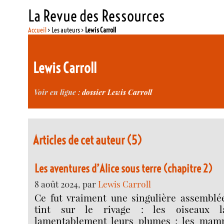
La Revue des Ressources
Accueil
> Les auteurs >
Lewis Carroll
Lewis Carroll
Voir en ligne :
dossier Lewis Carroll
Articles de cet auteur (5)
Les aventures d’Alice sous terre (chapitre 2)
8 août 2024, par
Lewis Carroll
Ce fut vraiment une singulière assemblée
tint sur le rivage : les oiseaux la
lamentablement leurs plumes ; les mamm