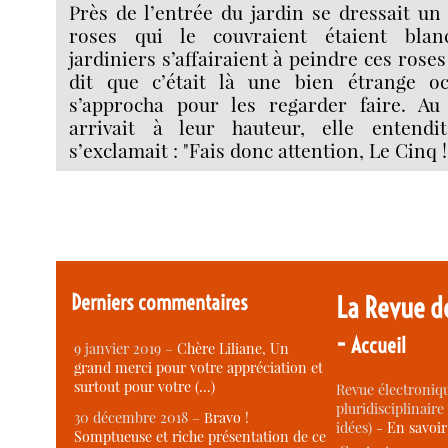
Près de l’entrée du jardin se dressait un 
roses qui le couvraient étaient blan
jardiniers s’affairaient à peindre ces roses
dit que c’était là une bien étrange oc
s’approcha pour les regarder faire. A
arrivait à leur hauteur, elle entendi
s’exclamait : "Fais donc attention, Le Cinq 
Derniers commentaires
La Revue d
-
Accueil
9 janvier 2019 –
Chère Liliane, Un
grand merci pour votre appréciation et
surtout pour votre (…)
Revue électroniqu
pluridisciplinaire 
30 décembre 2018 –
Bravo !
idées) -
En savoi
Somptueuse et riche présentation de ce