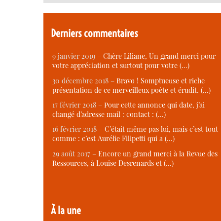
Derniers commentaires
9 janvier 2019 –
Chère Liliane, Un grand merci pour
votre appréciation et surtout pour votre (…)
30 décembre 2018 –
Bravo ! Somptueuse et riche
présentation de ce merveilleux poète et érudit. (…)
17 février 2018 –
Pour cette annonce qui date, j’ai
changé d’adresse mail : contact : (…)
16 février 2018 –
C’était même pas lui, mais c’est tout
comme : c’est Aurélie Filipetti qui a (…)
29 août 2017 –
Encore un grand merci à la Revue des
Ressources, à Louise Desrenards et (…)
À la une