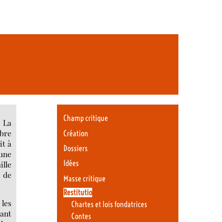
Champ critique
: La
mbre
Création
it à
Dossiers
 une
Idées
ille
s de
Masse critique
Restitutio
 les
Chartes et lois fondatrices
yant
Contes