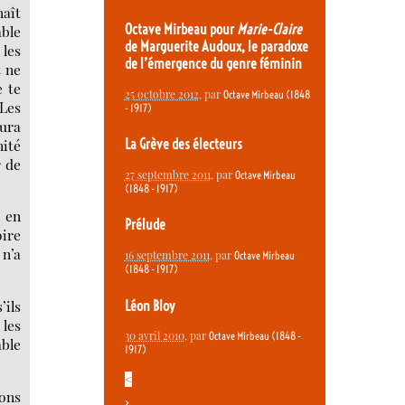
naît
Octave Mirbeau pour
Marie-Claire
able
de Marguerite Audoux, le paradoxe
 les
de l’émergence du genre féminin
t ne
e te
25 octobre 2012
, par
Octave Mirbeau (1848
 Les
- 1917)
aura
nité
La Grève des électeurs
r de
27 septembre 2011
, par
Octave Mirbeau
(1848 - 1917)
r en
Prélude
oire
 n’a
16 septembre 2011
, par
Octave Mirbeau
(1848 - 1917)
’ils
Léon Bloy
 les
30 avril 2010
, par
Octave Mirbeau (1848 -
able
1917)
<
yons
>