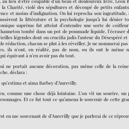
 au lieu d’être coupable d’un beau et douloureux livre, Léon 
la Charité, violé des sépultures et découpé de petits enfant
ence et moins d’indignation. On lui reprocha son ingratitude,
ussèrent la littérature et la psychologie jusqu’à lui dénier t
comique suprême fut atteint d’entendre une sorte de coiffeu
 hanneton tombé dans un pot de pommade liquide, l’écraser 
vieilles légendes dont on crucifia jadis l’auteur du Désespéré et
de rédaction, chacun se plut à les réveiller. Je ne nommerai pas
tres, ils n’ont, en réalité, pas de nom, ou ils ont le même
ui équivaut à n’en avoir pas du tout.
i ne portait aucune décoration, pas même celle de la reine
che, déclara :
qu’estima et aima Barbey d’Aurevilly.
eu, comme une chose déjà lointaine. L’on vit un sourire, un
personnages. Et ce fut tout ce qu’amena le souvenir de cette gr
st en me souvenant de d’Aurevilly que je parlerai de ce réprou