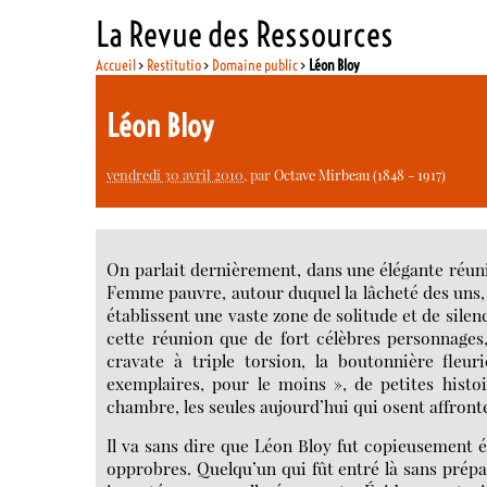
La Revue des Ressources
Accueil
>
Restitutio
>
Domaine public
>
Léon Bloy
Léon Bloy
vendredi 30 avril 2010
, par
Octave Mirbeau (1848 - 1917)
On parlait dernièrement, dans une élégante réuni
Femme pauvre, autour duquel la lâcheté des uns,
établissent une vaste zone de solitude et de sile
cette réunion que de fort célèbres personnages,
cravate à triple torsion, la boutonnière fleur
exemplaires, pour le moins », de petites histo
chambre, les seules aujourd’hui qui osent affron
Il va sans dire que Léon Bloy fut copieusement ér
opprobres. Quelqu’un qui fût entré là sans prépar