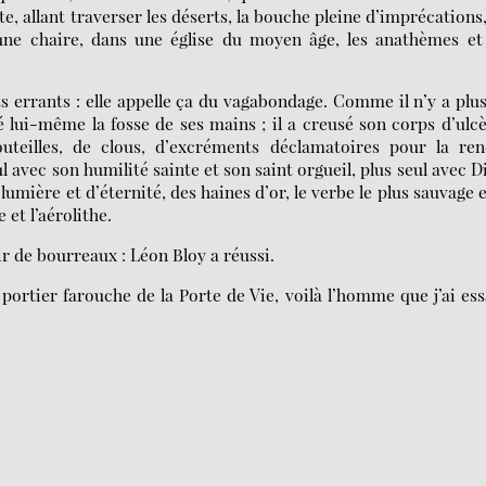
 allant traverser les déserts, la bouche pleine d’imprécations
ne chaire, dans une église du moyen âge, les anathèmes et 
 errants : elle appelle ça du vagabondage. Comme il n’y a plu
sé lui-même la fosse de ses mains ; il a creusé son corps d’ulc
outeilles, de clous, d’excréments déclamatoires pour la ren
l avec son humilité sainte et son saint orgueil, plus seul avec D
lumière et d’éternité, des haines d’or, le verbe le plus sauvage e
et l’aérolithe.
ir de bourreaux : Léon Bloy a réussi.
 portier farouche de la Porte de Vie, voilà l’homme que j’ai es