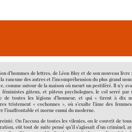
on d’hommes de lettres, de Léon Bloy et de son nouveau livre 
 la rancune des autres et l’incompréhension du plus grand no
nce, comme autour de la maison où meurt un pestiféré. Il n’y ava
 féministes gâteux, et pâteux psychologues, le col serré par
ie de toutes les légions d’honneur, et qui « tirent à dix m
ires tristement « cochonnes », où s’exalte l’âme des femme
ter l’inaffrontable et morne ennui du moderne.
einté. On l’accusa de toutes les vilenies, on le couvrit de tous
ation, eût tout de suite pensé qu’il s’agissait d’un criminel, a