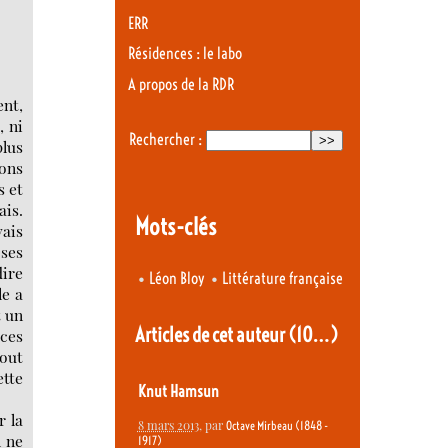
ERR
Résidences : le labo
A propos de la RDR
ent,
, ni
Rechercher :
plus
ons
s et
ais.
Mots-clés
vais
 ses
dire
•
•
Léon Bloy
Littérature française
le a
t un
Articles de cet auteur
(10…)
 ces
tout
tte
Knut Hamsun
r la
8 mars 2013
, par
Octave Mirbeau (1848 -
n ne
1917)