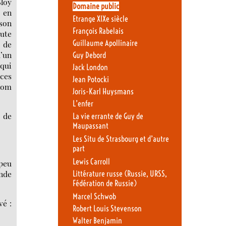
Bloy
Domaine public
s en
Etrange XIXe siècle
 son
François Rabelais
oute
Guillaume Apollinaire
r de
d’un
Guy Debord
 qui
Jack London
 ces
Jean Potocki
 nom
Joris-Karl Huysmans
L’enfer
 de
La vie errante de Guy de
Maupassant
Les Situ de Strasbourg et d’autre
part
Lewis Carroll
 peu
ande
Littérature russe (Russie, URSS,
Fédération de Russie)
Marcel Schwob
vé :
Robert Louis Stevenson
Walter Benjamin