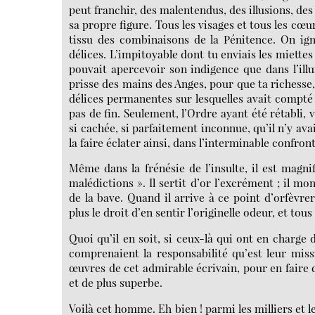
peut franchir, des malentendus, des illusions, de
sa propre figure. Tous les visages et tous les cœ
tissu des combinaisons de la Pénitence. On ign
délices. L’impitoyable dont tu enviais les miette
pouvait apercevoir son indigence que dans l’ill
prisse des mains des Anges, pour que ta richesse, à
délices permanentes sur lesquelles avait compté 
pas de fin. Seulement, l’Ordre ayant été rétabli, 
si cachée, si parfaitement inconnue, qu’il n’y avai
la faire éclater ainsi, dans l’interminable confronta
Même dans la frénésie de l’insulte, il est magnif
malédictions ». Il sertit d’or l’excrément ; il m
de la bave. Quand il arrive à ce point d’orfèvre
plus le droit d’en sentir l’originelle odeur, et tou
Quoi qu’il en soit, si ceux-là qui ont en charge 
comprenaient la responsabilité qu’est leur missi
œuvres de cet admirable écrivain, pour en faire d
et de plus superbe.
Voilà cet homme. Eh bien ! parmi les milliers et l