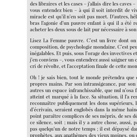
des libraires et les cases – j’allais dire les caves
vous entendez bien – à qui il soit interdit de v
miracle est qu’il n’en soit pas mort. D’autres, hél
bras l’agonie d’un pauvre enfant à qui il a été 
acheter les deux sous de lait pur nécessaire à son 
Lisez La Femme pauvre. C’est un livre dont on v
composition, de psychologie mondaine. C’est peut-
inégalables. Et puis, sous l’orage des invectives e
j’en conviens –, vous entendrez aussi saigner un 
cri de révolte, et l’acceptation finale de cette mon
Oh ! je sais bien, tout le monde prétendra que cet
propres mains. Par son intransigeance, par son or
autres un espace infranchissable, que nul n’osa f
atteint et marqué à la face. Sa situation, il l’a 
reconnaître publiquement les dons supérieurs, 
d’écrivain, seraient englobés dans la même haine
point paraître complices de ses mépris, de ses d
ce silence, soit ; mais il y a autre chose, aussi
pas quelqu’un de notre temps ; il est dépaysé dan
prophètes, aux anathèmes des vieux moines, ou qui