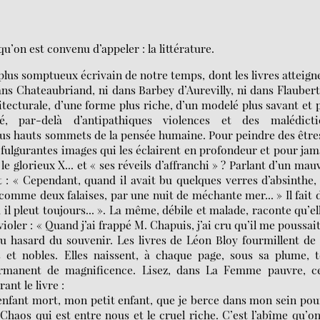
’on est convenu d’appeler : la littérature.
lus somptueux écrivain de notre temps, dont les livres atteign
dans Chateaubriand, ni dans Barbey d’Aurevilly, ni dans Flaubert
itecturale, d’une forme plus riche, d’un modelé plus savant et 
, par-delà d’antipathiques violences et des malédicti
 plus hauts sommets de la pensée humaine. Pour peindre des être
e fulgurantes images qui les éclairent en profondeur et pour jam
le glorieux X... et « ses réveils d’affranchi » ? Parlant d’un mau
t : « Cependant, quand il avait bu quelques verres d’absinthe,
omme deux falaises, par une nuit de méchante mer... » Il fait 
il pleut toujours... ». La même, débile et malade, raconte qu’el
oler : « Quand j’ai frappé M. Chapuis, j’ai cru qu’il me poussai
au hasard du souvenir. Les livres de Léon Bloy fourmillent de
 et nobles. Elles naissent, à chaque page, sous sa plume, 
permanent de magnificence. Lisez, dans La Femme pauvre, ce
ant le livre :
enfant mort, mon petit enfant, que je berce dans mon sein pou
Chaos qui est entre nous et le cruel riche. C’est l’abîme qu’o