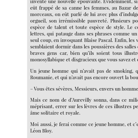
inventé une nouvelle épouvante. Évidemment, si,
eût frappé de sa canne les femmes, au Bazar de 
morceaux, on eût parlé de lui avec plus d’indulg
orgueil, son irrémissible pauvreté. Plusieurs po
espèce de talent et toute espèce de style. Le 
lettres, qui patauge dans ses phrases comme un
seul coup, en invoquant Blaise Pascal. Enfin, les 
semblaient dormir dans les poussières des salles 
braves gens car, bien qu’ils soient tous illus
monosyllabique et disgracieux que vous savez et q
Un jeune homme qui n’avait pas de smoking, qu
Roumanie, et qui n’avait pas encore ouvert la bou
– Vous êtes sévères, Messieurs, envers un homme 
Mais ce nom de d’Aurevilly sonna, dans ce mili
méprisant, errer sur les lèvres de ces illustres 
âme solitaire et royale.
Moi aussi, je ferai comme ce jeune homme, et c’e
Léon Bloy.