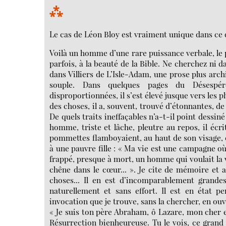
⁂
Le cas de Léon Bloy est vraiment unique dans ce qu
Voilà un homme d’une rare puissance verbale, le p
parfois, à la beauté de la Bible. Ne cherchez ni 
dans Villiers de L’Isle-Adam, une prose plus arch
souple. Dans quelques pages du Désespéré
disproportionnées, il s’est élevé jusque vers les
des choses, il a, souvent, trouvé d’étonnantes, d
De quels traits ineffaçables n’a-t-il point dessiné 
homme, triste et lâche, pleutre au repos, il écri
pommettes flamboyaient, au haut de son visage, c
à une pauvre fille : « Ma vie est une campagne où 
frappé, presque à mort, un homme qui voulait la vi
chêne dans le cœur... ». Je cite de mémoire et 
choses... Il en est d’incomparablement grandes
naturellement et sans effort. Il est en état 
invocation que je trouve, sans la chercher, en ouvr
« Je suis ton père Abraham, ô Lazare, mon cher 
Résurrection bienheureuse. Tu le vois, ce grand 