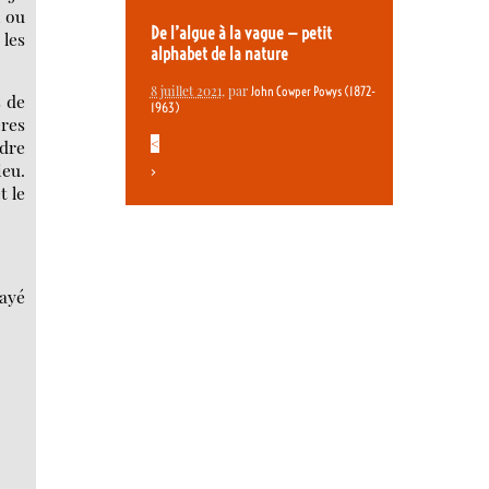
, ou
De l’algue à la vague — petit
les
alphabet de la nature
8 juillet 2021
, par
John Cowper Powys (1872-
s de
1963)
ères
<
dre
ieu.
>
t le
sayé