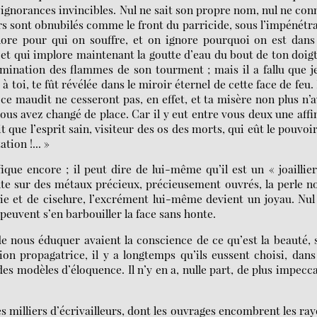
s ignorances invincibles. Nul ne sait son propre nom, nul ne con
urs sont obnubilés comme le front du parricide, sous l’impénétr
ore pour qui on souffre, et on ignore pourquoi on est dans
s et qui implore maintenant la goutte d’eau du bout de ton doig
umination des flammes de son tourment ; mais il a fallu que j
 toi, te fût révélée dans le miroir éternel de cette face de feu.
ce maudit ne cesseront pas, en effet, et ta misère non plus n’
vous avez changé de place. Car il y eut entre vous deux une affi
t que l’esprit sain, visiteur des os des morts, qui eût le pouvoi
tion !... »
ique encore ; il peut dire de lui-même qu’il est un « joaillie
onte sur des métaux précieux, précieusement ouvrés, la perle n
rie et de ciselure, l’excrément lui-même devient un joyau. Nul
s peuvent s’en barbouiller la face sans honte.
de nous éduquer avaient la conscience de ce qu’est la beauté, s
on propagatrice, il y a longtemps qu’ils eussent choisi, dans
es modèles d’éloquence. Il n’y en a, nulle part, de plus impecc
es milliers d’écrivailleurs, dont les ouvrages encombrent les ra