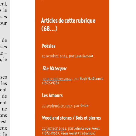
eul,
s le
 ses
Articles de cette rubrique
pour
(68…)
, de
Poésies
oses
le –
12 octobre 2024
, par
Lautréamont
, le
The Watergaw
 ses
30 novembre 2022
, par
Hugh MacDiarmid
 les
(1892-1978)
ient
t de
Les Amours
ment
22 septembre 2022
, par
Ovide
r ne
dans
Wood and stones / Bois et pierres
’est
ieux
22 janvier 2022
, par
John Cowper Powys
,
(1872-1963)
Régis Poulet (traduction)
. Je