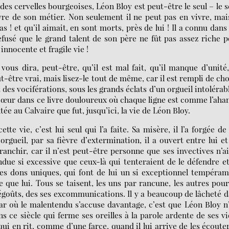
 – des cervelles bourgeoises, Léon Bloy est peut-être le seul – le s
ivre de son métier. Non seulement il ne peut pas en vivre, mai
as ! et qu’il aimait, en sont morts, près de lui ! Il a connu dans
refusé que le grand talent de son père ne fût pas assez riche 
innocente et fragile vie !
ous dira, peut-être, qu’il est mal fait, qu’il manque d’unité
être vrai, mais lisez-le tout de même, car il est rempli de ch
t des vociférations, sous les grands éclats d’un orgueil intolérab
cœur dans ce livre douloureux où chaque ligne est comme l’ahan
tée au Calvaire que fut, jusqu’ici, la vie de Léon Bloy.
te vie, c’est lui seul qui l’a faite. Sa misère, il l’a forgée de
gueil, par sa fièvre d’extermination, il a ouvert entre lui et
ranchir, car il n’est peut-être personne que ses invectives n’a
rendue si excessive que ceux-là qui tenteraient de le défendre e
les dons uniques, qui font de lui un si exceptionnel tempéra
 que lui. Tous se taisent, les uns par rancune, les autres pou
égoûts, des ses excommunications. Il y a beaucoup de lâcheté 
, par où le malentendu s’accuse davantage, c’est que Léon Bloy n
s ce siècle qui ferme ses oreilles à la parole ardente de ses v
 en rit, comme d’une farce, quand il lui arrive de les écouter