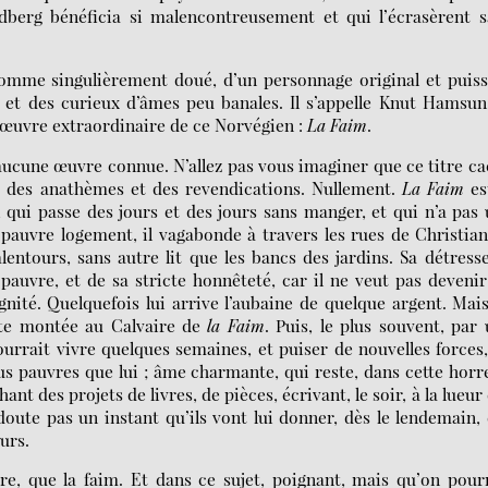
dberg bénéficia si malencontreusement et qui l’écrasèrent 
 homme singulièrement doué, d’un personnage original et puis
és et des curieux d’âmes peu banales. Il s’appelle Knut Hamsun
e œuvre extraordinaire de ce Norvégien :
La Faim
.
aucune œuvre connue. N’allez pas vous imaginer que ce titre c
s, des anathèmes et des revendications. Nullement.
La Faim
es
qui passe des jours et des jours sans manger, et qui n’a pas
 pauvre logement, il vagabonde à travers les rues de Christian
lentours, sans autre lit que les bancs des jardins. Sa détress
 pauvre, et de sa stricte honnêteté, car il ne veut pas deveni
dignité. Quelquefois lui arrive l’aubaine de quelque argent. Mai
nte montée au Calvaire de
la Faim
. Puis, le plus souvent, par
pourrait vivre quelques semaines, et puiser de nouvelles forces
us pauvres que lui ; âme charmante, qui reste, dans cette horr
t des projets de livres, de pièces, écrivant, le soir, à la lueur
doute pas un instant qu’ils vont lui donner, dès le lendemain,
urs.
vre, que la faim. Et dans ce sujet, poignant, mais qu’on pour