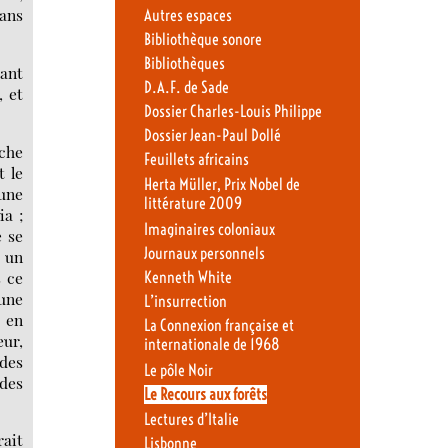
sans
Autres espaces
Bibliothèque sonore
Bibliothèques
sant
D.A.F. de Sade
, et
Dossier Charles-Louis Philippe
Dossier Jean-Paul Dollé
ache
Feuillets africains
t le
Herta Müller, Prix Nobel de
 une
littérature 2009
ia ;
Imaginaires coloniaux
e se
Journaux personnels
r un
s ce
Kenneth White
 une
L’insurrection
, en
La Connexion française et
eur,
internationale de 1968
 des
Le pôle Noir
 des
Le Recours aux forêts
Lectures d’Italie
rait
Lisbonne