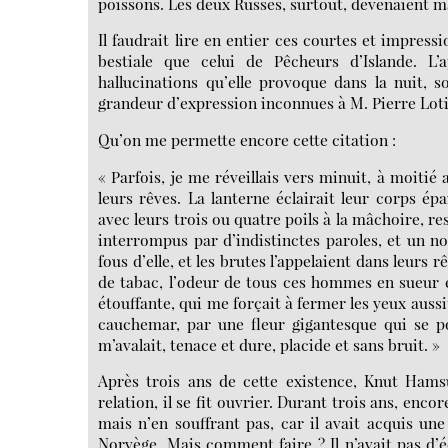
poissons. Les deux Russes, surtout, devenaient ma
Il faudrait lire en entier ces courtes et impres
bestiale que celui de Pêcheurs d’Islande. L
hallucinations qu’elle provoque dans la nuit,
grandeur d’expression inconnues à M. Pierre Loti
Qu’on me permette encore cette citation :
« Parfois, je me réveillais vers minuit, à moitié
leurs rêves. La lanterne éclairait leur corps ép
avec leurs trois ou quatre poils à la mâchoire, 
interrompus par d’indistinctes paroles, et un n
fous d’elle, et les brutes l’appelaient dans leurs r
de tabac, l’odeur de tous ces hommes en sueur 
étouffante, qui me forçait à fermer les yeux auss
cauchemar, par une fleur gigantesque qui se po
m’avalait, tenace et dure, placide et sans bruit. »
Après trois ans de cette existence, Knut Hamsu
relation, il se fit ouvrier. Durant trois ans, encor
mais n’en souffrant pas, car il avait acquis une
Norvège. Mais comment faire ? Il n’avait pas d’é