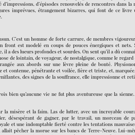
té d’impressions, d’épisodes renouvelés de rencontres dans la 
gures imprévues, étrangement bizarres, qui font de ce livre
.
Hamsun. C’est un homme de forte carrure, de membres vigoureu
on front est modelé en coups de pouces énergiques et nets. 
, il a des lueurs profondes et sourdes. On sent qu’il a dû conna
chose de lointain, de voyageur, de nostalgique, comme le regard
 rangée aux abords sur une lèvre pleine de bonté. Physiono
 et contenue, pénétrante et voilée, fière et triste, et, marquée
eniflantes, des signes de la souffrance, elle impressionne et ret
ois bien qu’aucune vie ne fut plus aventureuse que la sienne
r la misère et la faim. Las de lutter, avec un incroyable cour
bler, désespérant de gagner, par le travail, un morceau de p
oyale et une indomptable fierté contre les tentations mauvaises
n allait pêcher la morue sur les bancs de Terre-Neuve. Lui-m