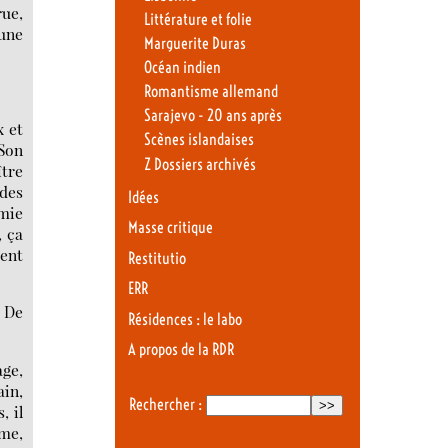
rue,
Littérature et folie
 une
Marguerite Duras
Océan indien
Romantisme allemand
Sarajevo - 20 ans après
x et
Scènes islandaises
Son
Z Dossiers archivés
ître
 des
Idées
mie
Masse critique
, ça
ient
Restitutio
ERR
. De
Résidences : le labo
A propos de la RDR
age,
ain,
Rechercher :
, il
ême,