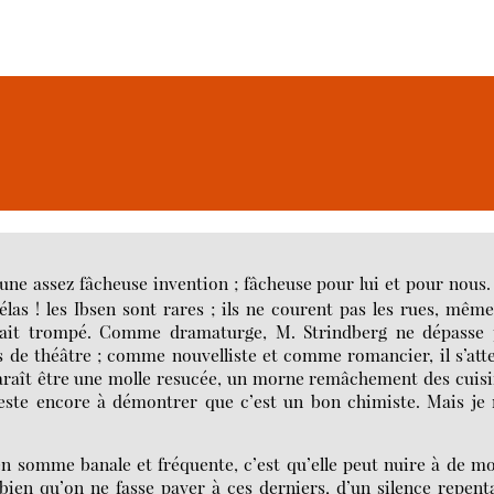
, une assez fâcheuse invention ; fâcheuse pour lui et pour nous
las ! les Ibsen sont rares ; ils ne courent pas les rues, mêm
était trompé. Comme dramaturge, M. Strindberg ne dépasse 
 de théâtre ; comme nouvelliste et comme romancier, il s’att
 paraît être une molle resucée, un morne remâchement des cuis
este encore à démontrer que c’est un bon chimiste. Mais je 
 en somme banale et fréquente, c’est qu’elle peut nuire à de m
s bien qu’on ne fasse payer à ces derniers, d’un silence repent