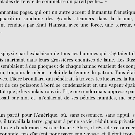
lades de l’envie de commettre un pareil péché... »
sionnantes pages, qui ont un autre accent d’humanité frénétiqu
’apparition soudaine des grands steamers dans la brume, 
 sont rendues par Knut Hamsun avec une force, une terreur, 
.
 asphyxié par l’exhalaison de tous ces hommes qui s’agitaient 
ais marinant dans leurs grossières chemises de laine. Les Rus
ressemblaient à des phoques ; de chaque hamac venaient des sou
om, toujours le même : celui de la femme du patron. Tous éta
êves. L’âcre brouillard qui pénétrait à travers les lucarnes, la f
et de ces poissons à bord se condensaient en une vapeur épai
itôt que je les voulais rouvrir. Et je me rendormais oppressé pa
sait sur moi et, m’enlaçant de ses pétales humides, me suç
n partit pour l’Amérique, où, sans ressource, sans appui, 
e, il travailla la terre, gagnant à peine sa vie, réduit aux privati
 force d’endurance extraordinaire. Alors, il rêva de retourne
conomie, pas d’argent pour payer son voyage, et il était trop 