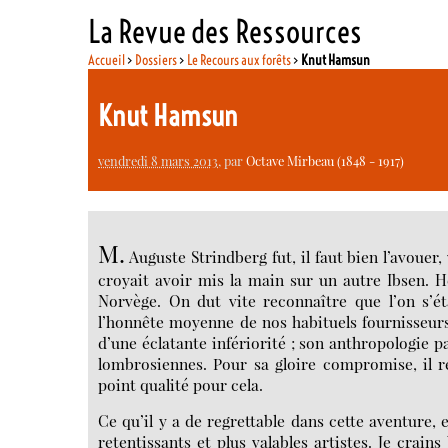
La Revue des Ressources
Accueil
>
Dossiers
>
Le Recours aux forêts
>
Knut Hamsun
Knut Hamsun
vendredi 8 mars 2013
, par
Octave Mirbeau (1848 - 1917)
M.
Auguste Strindberg fut, il faut bien l’avouer
croyait avoir mis la main sur un autre Ibsen. Hé
Norvège. On dut vite reconnaître que l’on s’
l’honnête moyenne de nos habituels fournisseurs
d’une éclatante infériorité ; son anthropologie
lombrosiennes. Pour sa gloire compromise, il r
point qualité pour cela.
Ce qu’il y a de regrettable dans cette aventure,
retentissants et plus valables artistes. Je crain