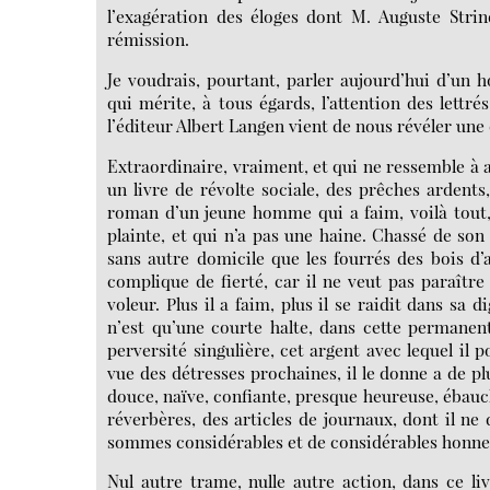
l’exagération des éloges dont M. Auguste Strin
rémission.
Je voudrais, pourtant, parler aujourd’hui d’un
qui mérite, à tous égards, l’attention des lettr
l’éditeur Albert Langen vient de nous révéler un
Extraordinaire, vraiment, et qui ne ressemble à 
un livre de révolte sociale, des prêches ardent
roman d’un jeune homme qui a faim, voilà tout, 
plainte, et qui n’a pas une haine. Chassé de son
sans autre domicile que les fourrés des bois d’a
complique de fierté, car il ne veut pas paraître
voleur. Plus il a faim, plus il se raidit dans sa 
n’est qu’une courte halte, dans cette permane
perversité singulière, cet argent avec lequel il 
vue des détresses prochaines, il le donne a de pl
douce, naïve, confiante, presque heureuse, ébauchan
réverbères, des articles de journaux, dont il ne 
sommes considérables et de considérables honne
Nul autre trame, nulle autre action, dans ce li