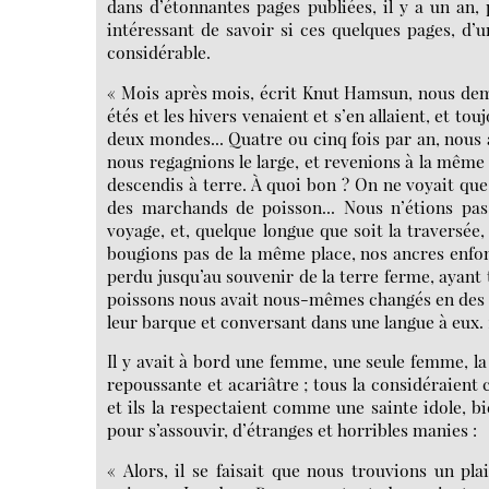
dans d’étonnantes pages publiées, il y a un an, 
intéressant de savoir si ces quelques pages, d’
considérable.
« Mois après mois, écrit Knut Hamsun, nous dem
étés et les hivers venaient et s’en allaient, et t
deux mondes... Quatre ou cinq fois par an, nous a
nous regagnions le large, et revenions à la même
descendis à terre. À quoi bon ? On ne voyait qu
des marchands de poisson... Nous n’étions pa
voyage, et, quelque longue que soit la traversée,
bougions pas de la même place, nos ancres enfon
perdu jusqu’au souvenir de la terre ferme, ayant
poissons nous avait nous-mêmes changés en des 
leur barque et conversant dans une langue à eux.
Il y avait à bord une femme, une seule femme, la
repoussante et acariâtre ; tous la considéraient c
et ils la respectaient comme une sainte idole, bi
pour s’assouvir, d’étranges et horribles manies :
« Alors, il se faisait que nous trouvions un pl