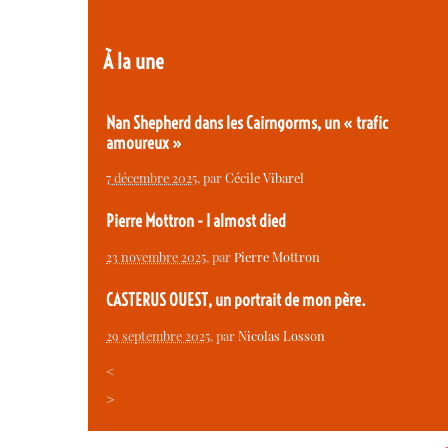
À la une
Nan Shepherd dans les Cairngorms, un « trafic
amoureux »
7 décembre 2025
, par
Cécile Vibarel
Pierre Mottron - I almost died
23 novembre 2025
, par
Pierre Mottron
CASTERUS OUEST, un portrait de mon père.
29 septembre 2025
, par
Nicolas Losson
<
>