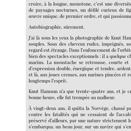
croire, à la longue, monotone, c’est une diversi
de paysages nocturnes, un défilé curieux de fi
œuvre unique, de premier ordre, et qui passionne
Autobiographie, sûrement.
J’ai là sous les yeux la photographie de Knut 
souples. Sous des cheveux rudes, impeignés, s
regard est étrange. Dans l’enfoncement de l’orbite
bien des spectacles exceptionnels : il a quelque 
marins. La moustache se retrousse, courte et
d’expression double, énergique et tendre, ardente
et là, aux joues creuses, aux narines pincées et r
longtemps l’esprit.
Knut Hamsun n’a que trente-quatre ans, et je cr
bonne heure, elle fut trempée au malheur.
À vingt-deux ans, il quitta la Norvège, chassé pa
contre les fatalités qui ne cessaient de l’acca
préservé d’ailleurs, par une nature strictement l
s’embarqua, un beau jour, sur un navire qui s’e