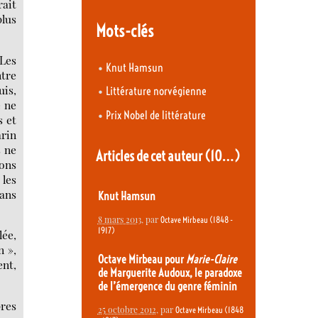
rait
plus
Mots-clés
 Les
•
Knut Hamsun
ntre
uis,
•
Littérature norvégienne
e ne
•
Prix Nobel de littérature
s et
rin
s ne
Articles de cet auteur
(10…)
ions
 les
dans
Knut Hamsun
8 mars 2013
, par
Octave Mirbeau (1848 -
1917)
lée,
n »,
Octave Mirbeau pour
Marie-Claire
ent,
de Marguerite Audoux, le paradoxe
de l’émergence du genre féminin
pres
25 octobre 2012
, par
Octave Mirbeau (1848