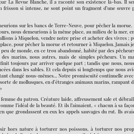
par La Revue Blanche, il a raconté son existence là-bas. Il se
un frisson si intense, ne sont point un fragment d’une œuvre 
eurions sur les bancs de Terre-Neuve, pour pêcher la morue.
oujours, nous demeurions à la même place, au milieu de la mer, e
llions à Miquelon, vendre notre prise et acheter des vivres ; p
 place, pour pêcher la morue et retourner à Miquelon. Jamais j
e peu de monde, en ce trou abandonné, habité par des pêcheur
s des marins, nous autres, mais de simples pêcheurs. Un ma
 finit toujours par arriver quelque part ; tandis que nous, nou
cées dans les sables. Et cela depuis si longtemps que nous av
 tant changé nous-mêmes... Notre promiscuité continuelle avec
sorte de mollusques, en d’étranges animaux marins, rampant 
 »
 femme du patron. Créature laide, affreusement sale et débrail
omme l’idéal de la beauté. Et ils l’aimaient, « chacun à sa faço
en que grondassent en eux les appels sauvages du rut. Ils avai
aisir hors nature à torturer nos poissons, à torturer nos pro