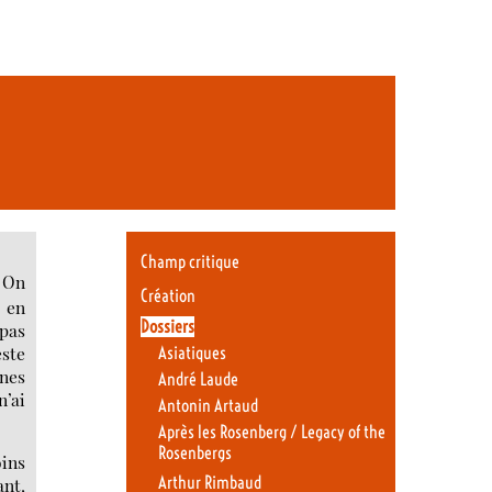
Champ critique
. On
Création
e en
Dossiers
pas
este
Asiatiques
ines
André Laude
n’ai
Antonin Artaud
Après les Rosenberg / Legacy of the
Rosenbergs
oins
Arthur Rimbaud
ant,