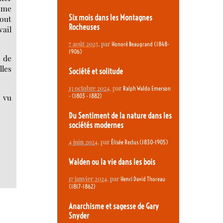
omme
Six mois dans les Montagnes
bout
Rocheuses
vail
7 août 2025
, par
Honoré Beaugrand (1848-
1906)
r de
lles
Société et solitude
13 octobre 2024
, par
Ralph Waldo Emerson
- (1803 - 1882)
i vu
Du Sentiment de la nature dans les
sociétés modernes
4 juin 2024
, par
Élisée Reclus (1830-1905)
Walden ou la vie dans les bois
17 janvier 2024
, par
Henri David Thoreau
(1817-1862)
Anarchisme et sagesse de Gary
Snyder