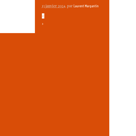
13 janvier 2024
, par
Laurent Margantin
<
>