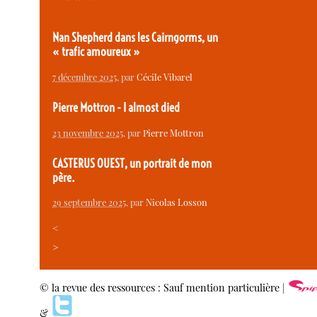
Nan Shepherd dans les Cairngorms, un
« trafic amoureux »
7 décembre 2025
, par
Cécile Vibarel
Pierre Mottron - I almost died
23 novembre 2025
, par
Pierre Mottron
CASTERUS OUEST, un portrait de mon
père.
29 septembre 2025
, par
Nicolas Losson
<
>
© la revue des ressources : Sauf mention particulière |
&