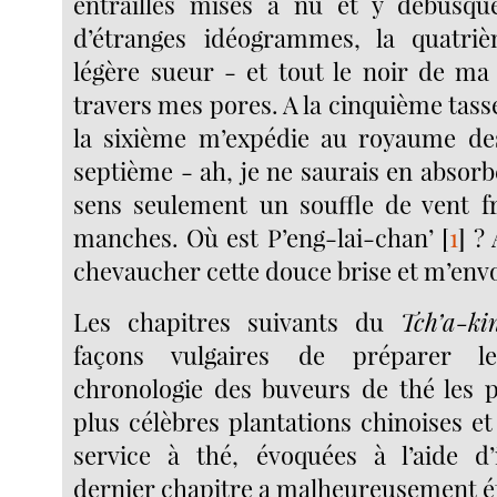
entrailles mises à nu et y débusqu
d’étranges idéogrammes, la quatri
légère sueur - et tout le noir de ma 
travers mes pores. A la cinquième tasse,
la sixième m’expédie au royaume de
septième - ah, je ne saurais en absorb
sens seulement un souffle de vent f
manches. Où est P’eng-lai-chan’
[
1
]
? 
chevaucher cette douce brise et m’envole
Les chapitres suivants du
Tch’a-k
façons vulgaires de préparer l
chronologie des buveurs de thé les pl
plus célèbres plantations chinoises et
service à thé, évoquées à l’aide d’i
dernier chapitre a malheureusement é