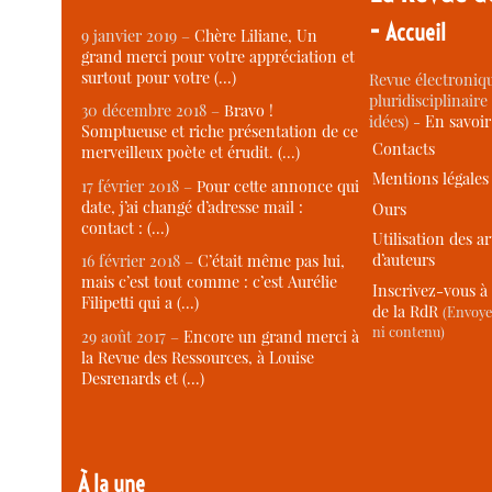
-
Accueil
9 janvier 2019 –
Chère Liliane, Un
grand merci pour votre appréciation et
surtout pour votre (…)
Revue électroniqu
pluridisciplinaire 
30 décembre 2018 –
Bravo !
idées) -
En savoi
Somptueuse et riche présentation de ce
Contacts
merveilleux poète et érudit. (…)
Mentions légales
17 février 2018 –
Pour cette annonce qui
date, j’ai changé d’adresse mail :
Ours
contact : (…)
Utilisation des ar
d’auteurs
16 février 2018 –
C’était même pas lui,
mais c’est tout comme : c’est Aurélie
Inscrivez-vous à 
Filipetti qui a (…)
de la RdR
(Envoye
ni contenu)
29 août 2017 –
Encore un grand merci à
la Revue des Ressources, à Louise
Desrenards et (…)
À la une