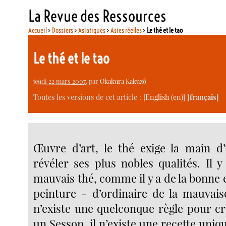
La Revue des Ressources
Accueil
>
Dossiers
>
Asiatiques
>
Asies réelles
>
Le thé et le tao
Le thé et le tao
jeudi 22 mars 2007
, par
Okakura Kakuzô
Toutes les versions de cet article :
[
English
]
[français]
Œuvre d’art, le thé exige la main d
révéler ses plus nobles qualités. Il 
mauvais thé, comme il y a de la bonne 
peinture - d’ordinaire de la mauvaise
n’existe une quelconque règle pour cr
un Sesson, il n’existe une recette uni