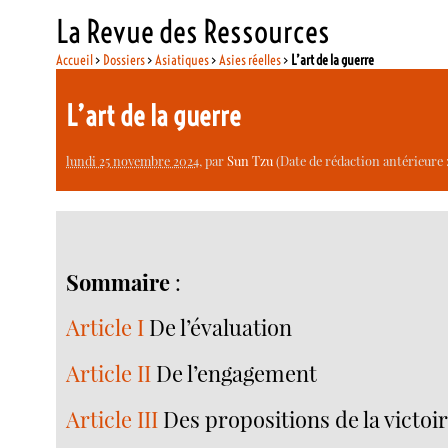
La Revue des Ressources
Accueil
>
Dossiers
>
Asiatiques
>
Asies réelles
>
L’art de la guerre
L’art de la guerre
lundi 25 novembre 2024
, par
Sun Tzu
(Date de rédaction antérieure :
Sommaire
:
Article I
De l’évaluation
Article II
De l’engagement
Article III
Des propositions de la victoire