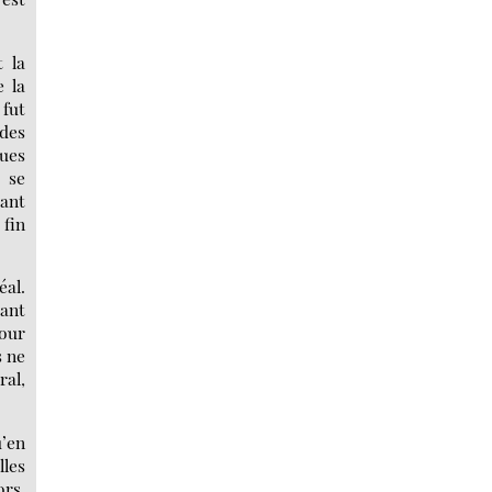
t la
 la
 fut
 des
ques
 se
sant
 fin
éal.
tant
pour
s ne
ral,
u’en
lles
ors.