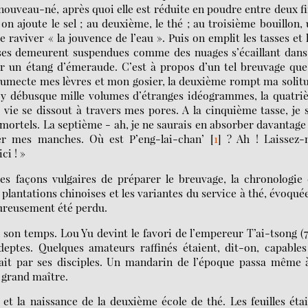
e nouveau-né, après quoi elle est réduite en poudre entre deux f
 on ajoute le sel ; au deuxième, le thé ; au troisième bouillon,
e raviver « la jouvence de l’eau ». Puis on emplit les tasses et 
uses demeurent suspendues comme des nuages s’écaillant dan
r un étang d’émeraude. C’est à propos d’un tel breuvage qu
 humecte mes lèvres et mon gosier, la deuxième rompt ma solit
et y débusque mille volumes d’étranges idéogrammes, la quatr
 vie se dissout à travers mes pores. A la cinquième tasse, je 
ortels. La septième - ah, je ne saurais en absorber davantage 
ler mes manches. Où est P’eng-lai-chan’
[
1
]
? Ah ! Laissez-
ci ! »
es façons vulgaires de préparer le breuvage, la chronologie
s plantations chinoises et les variantes du service à thé, évoqué
heureusement été perdu.
 son temps. Lou Yu devint le favori de l’empereur T’ai-tsong (
eptes. Quelques amateurs raffinés étaient, dit-on, capables
fait par ses disciples. Un mandarin de l’époque passa même 
e grand maître.
et la naissance de la deuxième école de thé. Les feuilles éta