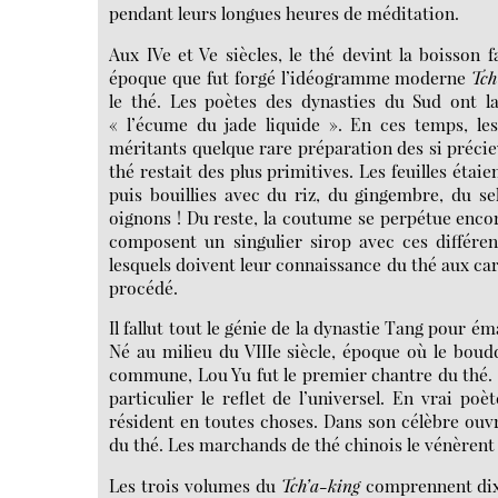
pendant leurs longues heures de méditation.
Aux IVe et Ve siècles, le thé devint la boisson f
époque que fut forgé l’idéogramme moderne
Tch
le thé. Les poètes des dynasties du Sud ont la
« l’écume du jade liquide ». En ces temps, les
méritants quelque rare préparation des si précie
thé restait des plus primitives. Les feuilles éta
puis bouillies avec du riz, du gingembre, du se
oignons ! Du reste, la coutume se perpétue encor
composent un singulier sirop avec ces différen
lesquels doivent leur connaissance du thé aux ca
procédé.
Il fallut tout le génie de la dynastie Tang pour ém
Né au milieu du VIIIe siècle, époque où le bou
commune, Lou Yu fut le premier chantre du thé. L
particulier le reflet de l’universel. En vrai po
résident en toutes choses. Dans son célèbre ouv
du thé. Les marchands de thé chinois le vénèrent
Les trois volumes du
Tch’a-king
comprennent dix 