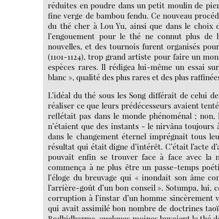
réduites en poudre dans un petit moulin de pierr
fine verge de bambou fendu. Ce nouveau procéd
du thé cher à Lou Yu, ainsi que dans le choix d
l’engouement pour le thé ne connut plus de li
nouvelles, et des tournois furent organisés pou
(1101-1124), trop grand artiste pour faire un mo
espèces rares. Il rédigea lui-même un essai sur
blanc », qualité des plus rares et des plus raffinée
L’idéal du thé sous les Song différait de celui 
réaliser ce que leurs prédécesseurs avaient tenté
reflétait pas dans le monde phénoménal ; non,
n’étaient que des instants - le nirvâna toujours 
dans le changement éternel imprégnait tous leu
résultat qui était digne d’intérêt. C’était l’acte
pouvait enfin se trouver face à face avec la n
commença à ne plus être un passe-temps poétiq
l’éloge du breuvage qui « inondait son âme com
l’arrière-goût d’un bon conseil ». Sotumpa, lui, 
corruption à l’instar d’un homme sincèrement ve
qui avait assimilé bon nombre de doctrines tao
Bodhidharma, quelques moines buvaient le thé d