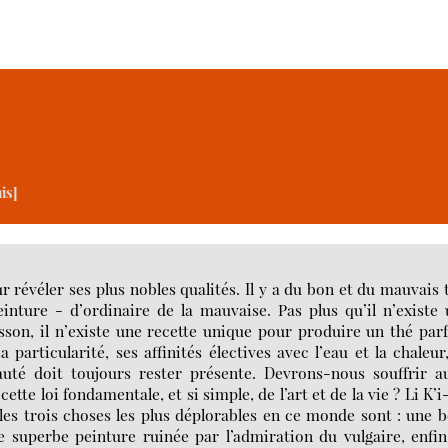
is]
r révéler ses plus nobles qualités. Il y a du bon et du mauvais 
nture - d’ordinaire de la mauvaise. Pas plus qu’il n’existe
son, il n’existe une recette unique pour produire un thé parf
particularité, ses affinités électives avec l’eau et la chaleur
uté doit toujours rester présente. Devrons-nous souffrir au
te loi fondamentale, et si simple, de l’art et de la vie ? Li K’i-
les trois choses les plus déplorables en ce monde sont : une b
 superbe peinture ruinée par l’admiration du vulgaire, enfi