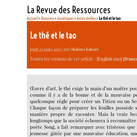
La Revue des Ressources
Accueil
>
Dossiers
>
Asiatiques
>
Asies réelles
>
Le thé et le tao
Le thé et le tao
jeudi 22 mars 2007
, par
Okakura Kakuzô
Toutes les versions de cet article :
[
English
]
[frança
Œuvre d’art, le thé exige la main d’un maître pou
comme il y a de la bonne et de la mauvaise pei
quelconque règle pour créer un Titien ou un Ses
Chaque façon de préparer les feuilles possède sa 
manière propre de raconter. Mais la vraie bea
longtemps que la société échouera à reconnaître cet
poète Song, a fait remarquer avec tristesse que 
jeunesse gâtée par une mauvaise éducation, une