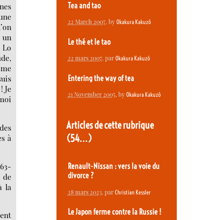
Tea and tao
ines
 une
22 March 2007
, by
Okakura Kakuzô
l’on
s un
Le thé et le tao
e Lo
ude,
22 mars 2007
, par
Okakura Kakuzô
ième
suis
Entering the way of tea
! Je
21 November 2005
, by
Okakura Kakuzô
moi
Articles de cette rubrique
 des
(54…)
es à
763-
Renault-Nissan : vers la voie du
divorce ?
 de
à la
28 mars 2023
, par
Christian Kessler
Le Japon ferme contre la Russie !
ient