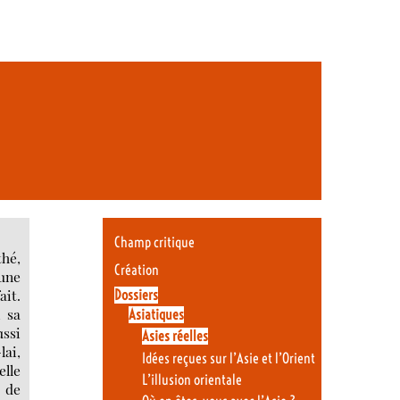
Champ critique
thé,
Création
 une
ait.
Dossiers
, sa
Asiatiques
ssi
Asies réelles
lai,
Idées reçues sur l’Asie et l’Orient
elle
L’illusion orientale
n de