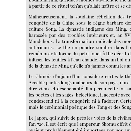
à partir de ce rituel tch’an qu’allait naître et se
Malheureusement, la soudaine rébellion des tri
conquête de la Chine sous le règne barbare de
culture Song. La dynastie indigène des Ming, q
harassée par des troubles intérieurs et, au XV
Mandchous. La transformation radicale des moeu
antérieures. Le thé en poudre sombra dans l’
remémorer la forme du petit fouet à thé décrit da
infuser les feuilles à l’eau chaude, dans un bol ou
de la dynastie Ming qu’elle n’a jamais connu les
Le Chinois d’aujourd’hui considère certes le t
Accablé par les longs malheurs de son pays, il n’a 
dire vieux et désenchanté. Il a perdu cette foi s
les poètes et les sages. Eclectique, il accepte avec
condescend ni à la conquérir ni à l’adorer. Certe
mais le cérémonial poétique des Tang et des Song 
Le Japon, qui suivit de près les voies de la civili
l’an 729, il est écrit que l’empereur Shomu offrit
avaient probablement été importées par nos amb