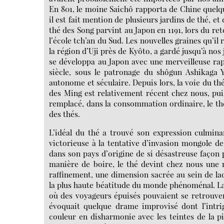
En 801, le moine Saichô rapporta de Chine quelque
il est fait mention de plusieurs jardins de thé, et 
thé des Song parvint au Japon en 1191, lors du re
l’école tch’an du Sud. Les nouvelles graines qu’il
la région d’Uji près de Kyôto, a gardé jusqu’à nos
se développa au Japon avec une merveilleuse rapid
siècle, sous le patronage du shôgun Ashikaga 
autonome et séculaire. Depuis lors, la voie du th
des Ming est relativement récent chez nous, puisq
remplacé, dans la consommation ordinaire, le th
des thés.
L’idéal du thé a trouvé son expression culmin
victorieuse à la tentative d’invasion mongole de
dans son pays d’origine de si désastreuse façon
manière de boire, le thé devint chez nous une re
raffinement, une dimension sacrée au sein de laqu
la plus haute béatitude du monde phénoménal. La 
où des voyageurs épuisés pouvaient se retrouve
évoquait quelque drame improvisé dont l’intrig
couleur en disharmonie avec les teintes de la p