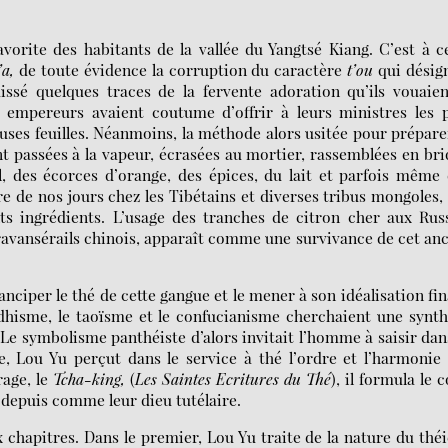
avorite des habitants de la vallée du Yangtsé Kiang. C’est à c
’a,
de toute évidence la corruption du caractère
t’ou
qui désig
issé quelques traces de la fervente adoration qu’ils vouaie
 empereurs avaient coutume d’offrir à leurs ministres les 
uses feuilles. Néanmoins, la méthode alors usitée pour prépare
ient passées à la vapeur, écrasées au mortier, rassemblées en br
l, des écorces d’orange, des épices, du lait et parfois même
e de nos jours chez les Tibétains et diverses tribus mongoles,
ts ingrédients. L’usage des tranches de citron cher aux Rus
ravansérails chinois, apparaît comme une survivance de cet an
anciper le thé de cette gangue et le mener à son idéalisation fin
ddhisme, le taoïsme et le confucianisme cherchaient une synt
e symbolisme panthéiste d’alors invitait l’homme à saisir dan
ète, Lou Yu perçut dans le service à thé l’ordre et l’harmonie
rage, le
Tcha-king,
(
Les Saintes Ecritures du Thé
), il formula le 
 depuis comme leur dieu tutélaire.
chapitres. Dans le premier, Lou Yu traite de la nature du théi