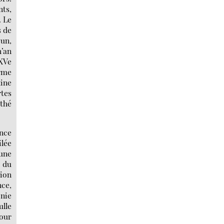
nts,
. Le
s de
’un,
h’an
 XVe
rme
hine
rtes
 thé
ance
ilée
’une
t du
sion
nce,
onie
ulle
pour