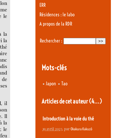
elon
ERR
omme
Résidences : le labo
 le
A propos de la RDR
à la
i la
Rechercher :
 thé
uire
lanc
ndis
Mots-clés
uand
 de
•
•
Japon
Tao
sses
Articles de cet auteur
(4…)
, il
 son
. Il
Introduction à la voie du thé
à la
; le
19 avril 2023
, par
Okakura Kakuzô
 feu