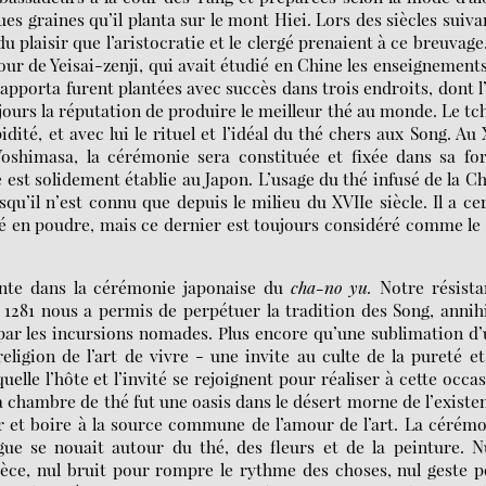
s graines qu’il planta sur le mont Hiei. Lors des siècles suiva
du plaisir que l’aristocratie et le clergé prenaient à ce breuvage
tour de Yeisai-zenji, qui avait étudié en Chine les enseignement
 rapporta furent plantées avec succès dans trois endroits, dont l
 jours la réputation de produire le meilleur thé au monde. Le tc
ité, et avec lui le rituel et l’idéal du thé chers aux Song. Au
Yoshimasa, la cérémonie sera constituée et fixée dans sa fo
é est solidement établie au Japon. L’usage du thé infusé de la C
u’il n’est connu que depuis le milieu du XVIIe siècle. Il a ce
é en poudre, mais ce dernier est toujours considéré comme le
ante dans la cérémonie japonaise du
cha-no yu.
Notre résist
 1281 nous a permis de perpétuer la tradition des Song, annih
 par les incursions nomades. Plus encore qu’une sublimation d
ligion de l’art de vivre - une invite au culte de la pureté e
elle l’hôte et l’invité se rejoignent pour réaliser à cette occa
chambre de thé fut une oasis dans le désert morne de l’existe
r et boire à la source commune de l’amour de l’art. La cérém
ue se nouait autour du thé, des fleurs et de la peinture. N
ièce, nul bruit pour rompre le rythme des choses, nul geste 