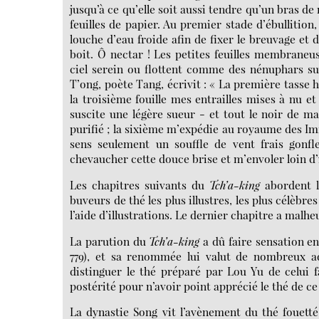
jusqu’à ce qu’elle soit aussi tendre qu’un bras d
feuilles de papier. Au premier stade d’ébullition,
louche d’eau froide afin de fixer le breuvage et d
boit. Ô nectar ! Les petites feuilles membrane
ciel serein ou flottent comme des nénuphars su
T’ong, poète Tang, écrivit : « La première tasse
la troisième fouille mes entrailles mises à nu 
suscite une légère sueur - et tout le noir de ma
purifié ; la sixième m’expédie au royaume des Imm
sens seulement un souffle de vent frais gonf
chevaucher cette douce brise et m’envoler loin d’i
Les chapitres suivants du
Tch’a-king
abordent l
buveurs de thé les plus illustres, les plus célèbre
l’aide d’illustrations. Le dernier chapitre a mal
La parution du
Tch’a-king
a dû faire sensation en
779), et sa renommée lui valut de nombreux ad
distinguer le thé préparé par Lou Yu de celui 
postérité pour n’avoir point apprécié le thé de c
La dynastie Song vit l’avènement du thé fouetté 