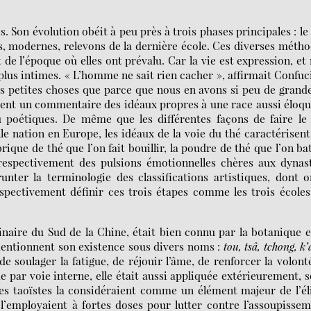
. Son évolution obéit à peu près à trois phases principales : le
tres, modernes, relevons de la dernière école. Ces diverses méth
 de l’époque où elles ont prévalu. Car la vie est expression, et
plus intimes. « L’homme ne sait rien cacher », affirmait Confuc
s petites choses que parce que nous en avons si peu de grand
ent un commentaire des idéaux propres à une race aussi éloq
 poétiques. De même que les différentes façons de faire le
lle nation en Europe, les idéaux de la voie du thé caractérisent
rique de thé que l’on fait bouillir, la poudre de thé que l’on bat
t respectivement des pulsions émotionnelles chères aux dynas
nter la terminologie des classifications artistiques, dont 
spectivement définir ces trois étapes comme les trois école
ginaire du Sud de la Chine, était bien connu par la botanique e
 mentionnent son existence sous divers noms :
tou, tsâ, tchong, k
de soulager la fatigue, de réjouir l’âme, de renforcer la volont
e par voie interne, elle était aussi appliquée extérieurement, 
es taoïstes la considéraient comme un élément majeur de l’él
 l’employaient à fortes doses pour lutter contre l’assoupisse