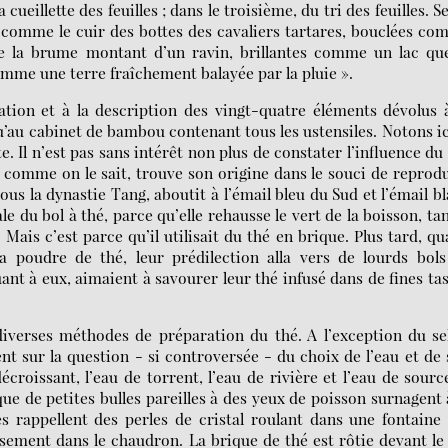
ueillette des feuilles ; dans le troisième, du tri des feuilles. S
es comme le cuir des bottes des cavaliers tartares, bouclées c
e la brume montant d’un ravin, brillantes comme un lac que
mme une terre fraîchement balayée par la pluie ».
tion et à la description des vingt-quatre éléments dévolus 
u’au cabinet de bambou contenant tous les ustensiles. Notons ic
. Il n’est pas sans intérêt non plus de constater l’influence du
, comme on le sait, trouve son origine dans le souci de reprod
sous la dynastie Tang, aboutit à l’émail bleu du Sud et l’émail b
le du bol à thé, parce qu’elle rehausse le vert de la boisson, ta
 Mais c’est parce qu’il utilisait du thé en brique. Plus tard, q
a poudre de thé, leur prédilection alla vers de lourds bols
nt à eux, aimaient à savourer leur thé infusé dans de fines ta
iverses méthodes de préparation du thé. A l’exception du sel
ment sur la question - si controversée - du choix de l’eau et de
écroissant, l’eau de torrent, l’eau de rivière et l’eau de source
sque de petites bulles pareilles à des yeux de poisson surnagent 
es rappellent des perles de cristal roulant dans une fontaine 
sement dans le chaudron. La brique de thé est rôtie devant le