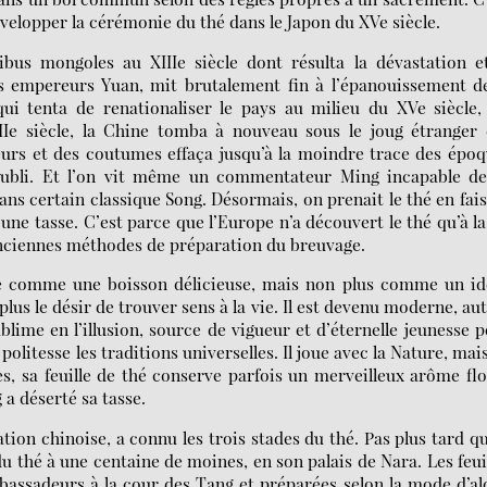
 développer la cérémonie du thé dans le Japon du XVe siècle.
bus mongoles au XIIIe siècle dont résulta la dévastation e
s empereurs Yuan, mit brutalement fin à l’épanouissement de
ui tenta de renationaliser le pays au milieu du XVe siècle,
IIe siècle, la Chine tomba à nouveau sous le joug étranger
rs et des coutumes effaça jusqu’à la moindre trace des épo
oubli. Et l’on vit même un commentateur Ming incapable de
ns certain classique Song. Désormais, on prenait le thé en fai
 une tasse. C’est parce que l’Europe n’a découvert le thé qu’à la
 anciennes méthodes de préparation du breuvage.
hé comme une boisson délicieuse, mais non plus comme un id
plus le désir de trouver sens à la vie. Il est devenu moderne, au
ublime en l’illusion, source de vigueur et d’éternelle jeunesse 
 politesse les traditions universelles. Il joue avec la Nature, mai
s, sa feuille de thé conserve parfois un merveilleux arôme flo
a déserté sa tasse.
sation chinoise, a connu les trois stades du thé. Pas plus tard q
 du thé à une centaine de moines, en son palais de Nara. Les feui
assadeurs à la cour des Tang et préparées selon la mode d’al