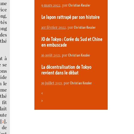
 une
9 mars 2022
, par
Christian Kessler
ice
ong,
Le Japon rattrapé par son histoire
tés
1er février 2022
, par
Christian Kessler
song
 des
JO de Tokyo : Corée du Sud et Chine
 thé
en embuscade
16 août 2021
, par
Christian Kessler
nt à
e se
La décentralisation de Tokyo
ons
revient dans le débat
side
n le
19 juillet 2021
, par
Christian Kessler
omme
<
 thé
>
fit
lait
oute
[
2
]
,
e de
’est