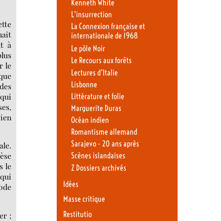
Kenneth White
L’insurrection
ette
La Connexion française et
nait
internationale de 1968
nt à
Le pôle Noir
plus
Le Recours aux forêts
r le
Lectures d’Italie
ique
Lisbonne
 des
 qui
Littérature et folie
ses,
Marguerite Duras
cien
Océan indien
Romantisme allemand
Sarajevo - 20 ans après
ale.
hèse
Scènes islandaises
s le
Z Dossiers archivés
 qui
Idées
code
Masse critique
Restitutio
er ;