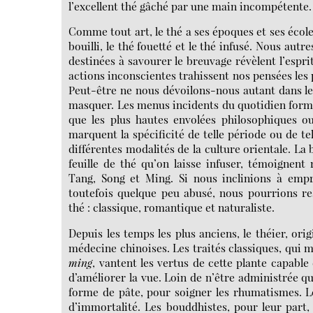
l’excellent thé gâché par une main incompétente.
Comme tout art, le thé a ses époques et ses écoles
bouilli, le thé fouetté et le thé infusé. Nous au
destinées à savourer le breuvage révèlent l’esprit
actions inconscientes trahissent nos pensées les 
Peut-être ne nous dévoilons-nous autant dans le
masquer. Les menus incidents du quotidien form
que les plus hautes envolées philosophiques ou
marquent la spécificité de telle période ou de te
différentes modalités de la culture orientale. La b
feuille de thé qu’on laisse infuser, témoignen
Tang, Song et Ming. Si nous inclinions à empru
toutefois quelque peu abusé, nous pourrions re
thé : classique, romantique et naturaliste.
Depuis les temps les plus anciens, le théier, ori
médecine chinoises. Les traités classiques, qui
ming
, vantent les vertus de cette plante capable 
d’améliorer la vue. Loin de n’être administrée qu
forme de pâte, pour soigner les rhumatismes. L
d’immortalité. Les bouddhistes, pour leur part,