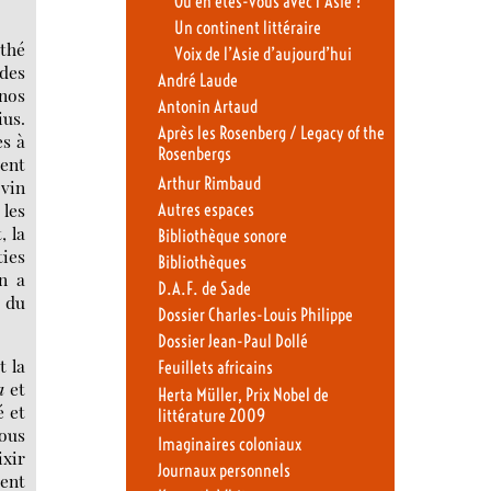
Où en êtes-vous avec l’Asie ?
Un continent littéraire
 thé
Voix de l’Asie d’aujourd’hui
odes
André Laude
 nos
Antonin Artaud
ius.
Après les Rosenberg / Legacy of the
es à
Rosenbergs
uent
Arthur Rimbaud
 vin
 les
Autres espaces
, la
Bibliothèque sonore
ties
Bibliothèques
on a
D.A.F. de Sade
s du
Dossier Charles-Louis Philippe
Dossier Jean-Paul Dollé
t la
Feuillets africains
’a
et
Herta Müller, Prix Nobel de
é et
littérature 2009
sous
Imaginaires coloniaux
ixir
Journaux personnels
ment