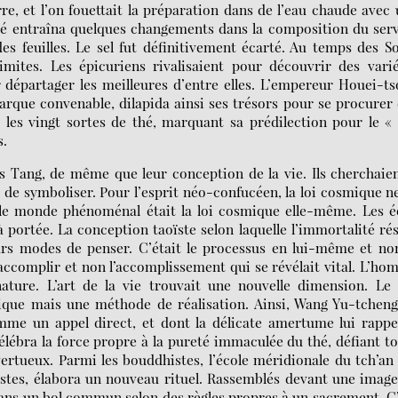
e, et l’on fouettait la préparation dans de l’eau chaude avec
é entraîna quelques changements dans la composition du serv
es feuilles. Le sel fut définitivement écarté. Au temps des S
mites. Les épicuriens rivalisaient pour découvrir des varié
r départager les meilleures d’entre elles. L’empereur Houei-t
narque convenable, dilapida ainsi ses trésors pour se procurer
 les vingt sortes de thé, marquant sa prédilection pour le «
s.
des Tang, de même que leur conception de la vie. Ils cherchaie
 de symboliser. Pour l’esprit néo-confucéen, la loi cosmique n
 le monde phénoménal était la loi cosmique elle-même. Les é
à portée. La conception taoïste selon laquelle l’immortalité ré
rs modes de penser. C’était le processus en lui-même et no
 d’accomplir et non l’accomplissement qui se révélait vital. L’h
ature. L’art de la vie trouvait une nouvelle dimension. Le
ue mais une méthode de réalisation. Ainsi, Wang Yu-tcheng 
me un appel direct, et dont la délicate amertume lui rappe
célébra la force propre à la pureté immaculée du thé, défiant t
rtueux. Parmi les bouddhistes, l’école méridionale du tch’an
ïstes, élabora un nouveau rituel. Rassemblés devant une imag
ans un bol commun selon des règles propres à un sacrement. C