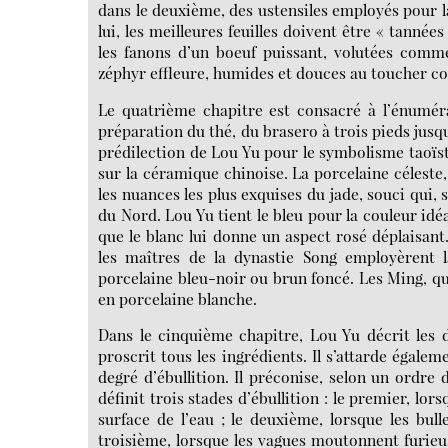
dans le deuxième, des ustensiles employés pour la c
lui, les meilleures feuilles doivent être « tanné
les fanons d’un boeuf puissant, volutées comm
zéphyr effleure, humides et douces au toucher co
Le quatrième chapitre est consacré à l’énuméra
préparation du thé, du brasero à trois pieds jusq
prédilection de Lou Yu pour le symbolisme taoïste
sur la céramique chinoise. La porcelaine céleste
les nuances les plus exquises du jade, souci qui, 
du Nord. Lou Yu tient le bleu pour la couleur idéa
que le blanc lui donne un aspect rosé déplaisant.
les maîtres de la dynastie Song employèrent l
porcelaine bleu-noir ou brun foncé. Les Ming, qua
en porcelaine blanche.
Dans le cinquième chapitre, Lou Yu décrit les d
proscrit tous les ingrédients. Il s’attarde égale
degré d’ébullition. Il préconise, selon un ordre d
définit trois stades d’ébullition : le premier, lor
surface de l’eau ; le deuxième, lorsque les bull
troisième, lorsque les vagues moutonnent furieu