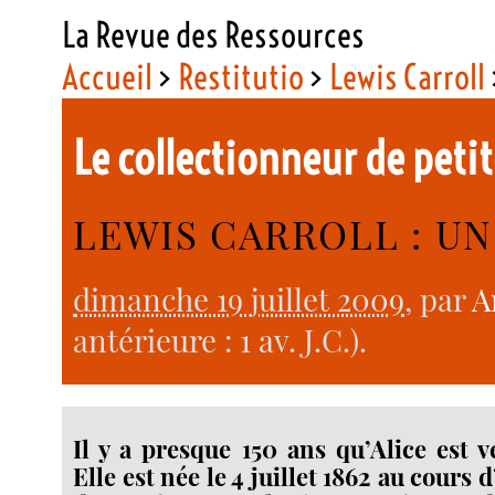
La Revue des Ressources
Accueil
>
Restitutio
>
Lewis Carroll
Le collectionneur de petit
LEWIS CARROLL : U
dimanche 19 juillet 2009
, par
A
antérieure : 1 av. J.C.).
Il y a presque 150 ans qu’Alice est
Elle est née le 4 juillet 1862 au cour