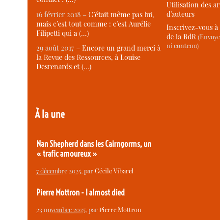
Utilisation des ar
d’auteurs
16 février 2018 –
C’était même pas lui,
mais c’est tout comme : c’est Aurélie
Inscrivez-vous à 
Filipetti qui a (…)
de la RdR
(Envoye
ni contenu)
29 août 2017 –
Encore un grand merci à
la Revue des Ressources, à Louise
Desrenards et (…)
À la une
Nan Shepherd dans les Cairngorms, un
« trafic amoureux »
7 décembre 2025
, par
Cécile Vibarel
Pierre Mottron - I almost died
23 novembre 2025
, par
Pierre Mottron