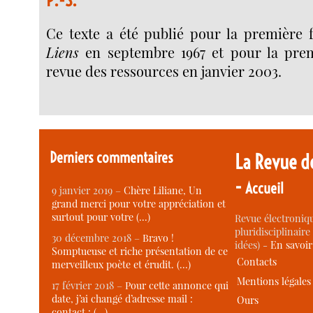
Ce texte a été publié pour la première f
Liens
en septembre 1967 et pour la prem
revue des ressources en janvier 2003.
Derniers commentaires
La Revue d
-
Accueil
9 janvier 2019 –
Chère Liliane, Un
grand merci pour votre appréciation et
surtout pour votre (…)
Revue électroniqu
pluridisciplinaire 
30 décembre 2018 –
Bravo !
idées) -
En savoi
Somptueuse et riche présentation de ce
Contacts
merveilleux poète et érudit. (…)
Mentions légales
17 février 2018 –
Pour cette annonce qui
date, j’ai changé d’adresse mail :
Ours
contact : (…)