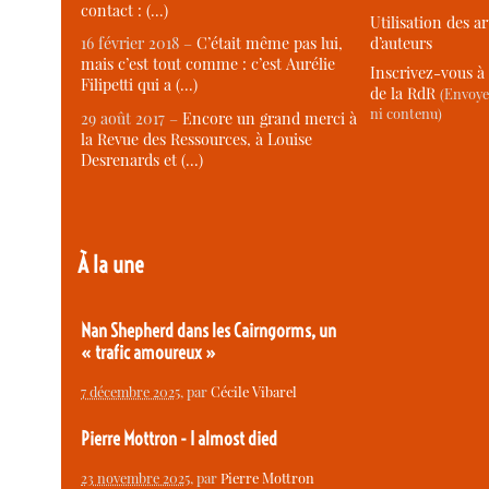
contact : (…)
Utilisation des ar
d’auteurs
16 février 2018 –
C’était même pas lui,
mais c’est tout comme : c’est Aurélie
Inscrivez-vous à 
Filipetti qui a (…)
de la RdR
(Envoye
ni contenu)
29 août 2017 –
Encore un grand merci à
la Revue des Ressources, à Louise
Desrenards et (…)
À la une
Nan Shepherd dans les Cairngorms, un
« trafic amoureux »
7 décembre 2025
, par
Cécile Vibarel
Pierre Mottron - I almost died
23 novembre 2025
, par
Pierre Mottron