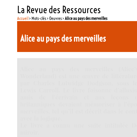
La Revue des Ressources
Accueil
> Mots-clés > Oeuvres >
Alice au pays des merveilles
Alice au pays des merveilles
Alice au pays des merveilles (Alice
Wonderland) est une œuvre de littérature
par Charles Lutwidge Dodgson, sous 
Lewis Carroll. Le livre foisonne d’allusi
amis de l’écrivain et aux leçons q
britanniques devaient mémoriser à l’ép
merveilles, tel qu’il est décrit dans le con
avec la logique.
Le livre a connu une suite intitulée D
miroir.