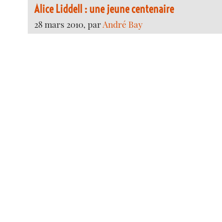
Alice Liddell : une jeune centenaire
28 mars 2010, par
André Bay