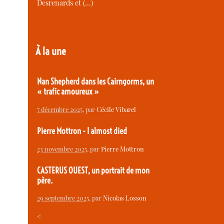
Desrenards et (…)
À la une
Nan Shepherd dans les Cairngorms, un
« trafic amoureux »
7 décembre 2025
, par
Cécile Vibarel
Pierre Mottron - I almost died
23 novembre 2025
, par
Pierre Mottron
CASTERUS OUEST, un portrait de mon
père.
29 septembre 2025
, par
Nicolas Losson
<