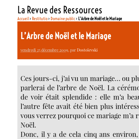
La Revue des Ressources
Accueil
>
Restitutio
>
Domaine public
>
L’Arbre de Noël et le Mariage
L’Arbre de Noël et le Mariage
vendredi 25 décembre 2009
, par
Dostoïevski
Ces jours-ci, j’ai vu un mariage… ou plu
parlerai de l’arbre de Noël. La cérém
de voir était splendide : elle m’a be
l’autre fête avait été bien plus intéres
vous verrez pourquoi ce mariage m’a r
Noël.
Donc, il y a de cela cinq ans environ, 