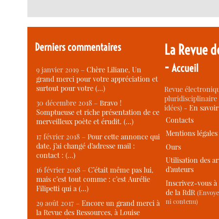
Derniers commentaires
La Revue d
-
Accueil
9 janvier 2019 –
Chère Liliane, Un
grand merci pour votre appréciation et
surtout pour votre (…)
Revue électroniqu
pluridisciplinaire 
30 décembre 2018 –
Bravo !
idées) -
En savoi
Somptueuse et riche présentation de ce
Contacts
merveilleux poète et érudit. (…)
Mentions légales
17 février 2018 –
Pour cette annonce qui
date, j’ai changé d’adresse mail :
Ours
contact : (…)
Utilisation des ar
d’auteurs
16 février 2018 –
C’était même pas lui,
mais c’est tout comme : c’est Aurélie
Inscrivez-vous à 
Filipetti qui a (…)
de la RdR
(Envoye
ni contenu)
29 août 2017 –
Encore un grand merci à
la Revue des Ressources, à Louise