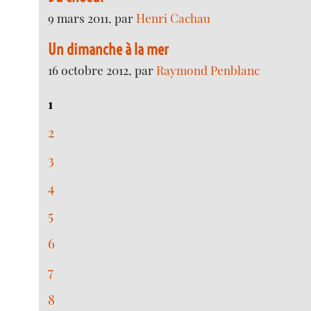
9 mars 2011, par
Henri Cachau
Un dimanche à la mer
16 octobre 2012, par
Raymond Penblanc
1
2
3
4
5
6
7
8