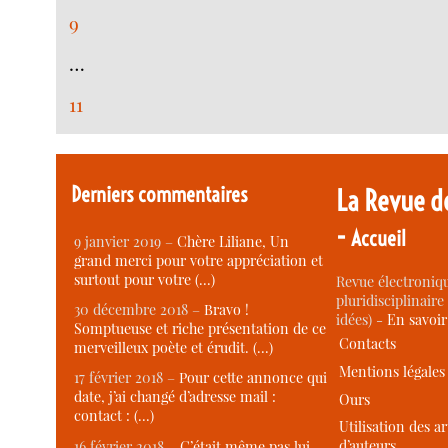
9
…
11
Derniers commentaires
La Revue d
-
Accueil
9 janvier 2019 –
Chère Liliane, Un
grand merci pour votre appréciation et
surtout pour votre (…)
Revue électroniqu
pluridisciplinaire 
30 décembre 2018 –
Bravo !
idées) -
En savoi
Somptueuse et riche présentation de ce
Contacts
merveilleux poète et érudit. (…)
Mentions légales
17 février 2018 –
Pour cette annonce qui
date, j’ai changé d’adresse mail :
Ours
contact : (…)
Utilisation des ar
d’auteurs
16 février 2018 –
C’était même pas lui,