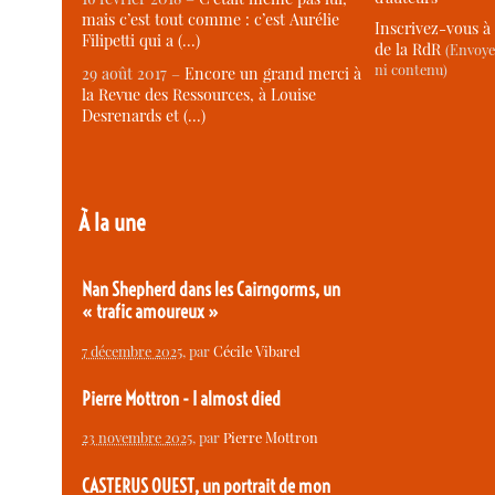
mais c’est tout comme : c’est Aurélie
Inscrivez-vous à 
Filipetti qui a (…)
de la RdR
(Envoye
ni contenu)
29 août 2017 –
Encore un grand merci à
la Revue des Ressources, à Louise
Desrenards et (…)
À la une
Nan Shepherd dans les Cairngorms, un
« trafic amoureux »
7 décembre 2025
, par
Cécile Vibarel
Pierre Mottron - I almost died
23 novembre 2025
, par
Pierre Mottron
CASTERUS OUEST, un portrait de mon