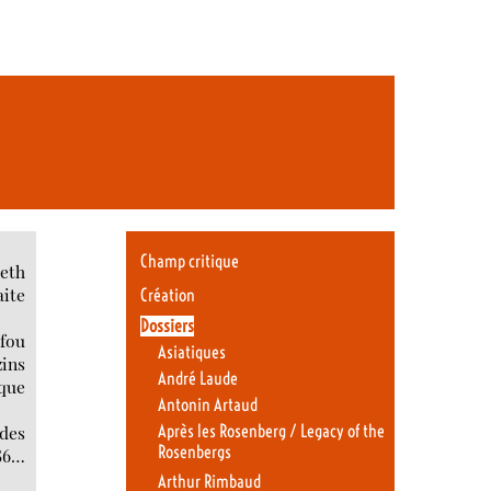
Champ critique
beth
aite
Création
Dossiers
 fou
Asiatiques
zins
André Laude
 que
Antonin Artaud
 des
Après les Rosenberg / Legacy of the
Rosenbergs
186…
Arthur Rimbaud