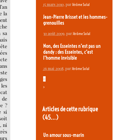
ouve
15 mars 2010
, par
Jérôme Solal
l’an
e la
Jean-Pierre Brisset et les hommes-
ment
grenouilles
che
à sa
30 août 2009
, par
Jérôme Solal
mais
bête
Non, des Esseintes n’est pas un
dandy : des Esseintes, c’est
hées
l’homme invisible
cte
sans
26 mai 2008
, par
Jérôme Solal
este
uges
<
les
>
ocat
s de
re ?
Articles de cette rubrique
 si
(45…)
soit
, ni
très
Un amour sous-marin
urs