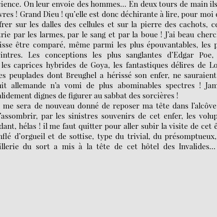
nscience. On leur envoie des hommes… En deux tours de main il
vres ! Grand Dieu ! qu’elle est donc déchirante à lire, pour moi
rer sur les dalles des cellules et sur la pierre des cachots, c
trie par les larmes, par le sang et par la boue ! J’ai beau cher
isse être comparé, même parmi les plus épouvantables, les p
intres. Les conceptions les plus sanglantes d’Edgar Poe, 
es caprices hybrides de Goya, les fantastiques délires de L
ques peuplades dont Breughel a hérissé son enfer, ne sauraien
uit allemande n’a vomi de plus abominables spectres ! Jam
idement dignes de figurer au sabbat des sorcières !
’il me sera de nouveau donné de reposer ma tête dans l’alcôv
assombrir, par les sinistres souvenirs de cet enfer, les volu
t, hélas ! il me faut quitter pour aller subir la visite de cet 
nflé d’orgueil et de sottise, type du trivial, du présomptueux
illerie du sort a mis à la tête de cet hôtel des Invalides