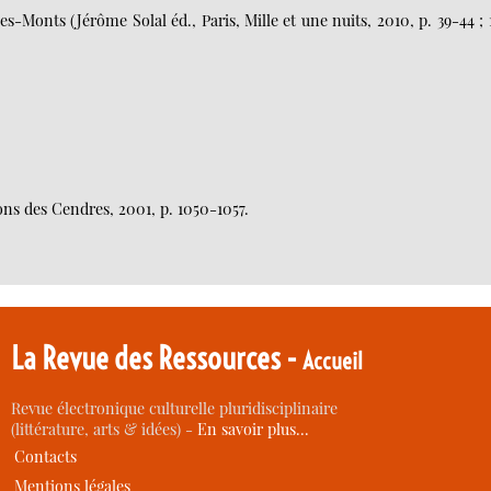
s-Monts (Jérôme Solal éd., Paris, Mille et une nuits, 2010, p. 39-44 ; 
ions des Cendres, 2001, p. 1050-1057.
La Revue des Ressources -
Accueil
Revue électronique culturelle pluridisciplinaire
(littérature, arts & idées) -
En savoir plus…
Contacts
Mentions légales