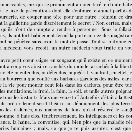
impeccables, eux qui se prononcent au pied levé, en toute hâte
ut le luxe de précautions dont elle s’entoure, commet parfois d
étourderie, de couper une tête pour une autre ; témoin ce d
t la guillotine garde discrètement le secret ? Non certes, mais
 qu’ils n’ont de compte à rendre à personne ! Sous le fallac
es, ils ont fort habilement fermé la porte au nez des magistrat
 nul ne pénètre sans avoir le mot de passe. Tout se mitonne e
n médecin vous reçoit, un autre médecin vous traite ou vo
auvre petit cœur saigne en songeant qu’il existe en ce momen
ut à coup vus ainsi retranchés du monde, arrachés à la libert
oir été ni entendus, ni défendus, ni jugés. Il vaudrait, en effet, 
é au bourreau que confié aux barbares gardiens des asiles, car 
r la vie pour mourir cent fois dans les cachots, pour être tu
les mutilations, le froid, la faim, la soif, et mille autres poigna
 tous les instants. Mais que veux-tu ? Autrefois c’était à la Bast
, de prêter leur discret théâtre au dénouement des plus terri
asiles d’aliénés, aux maisons de fous qu’est réservé le sang
ssomme, à huis clos, ténébreusement, les intelligences et les co
rance, la haine, la convoitise, qui, bien plus que la maladie rée
ies humaines ; mais, ce que je te puis assurer, c’est que 