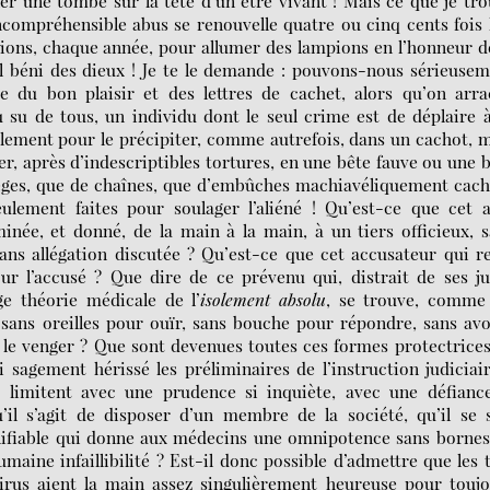
er une tombe sur la tête d’un être vivant ! Mais ce que je tr
ncompréhensible abus se renouvelle quatre ou cinq cents fois 
ions, chaque année, pour allumer des lampions en l’honneur d
ol béni des dieux ! Je te le demande : pouvons-nous sérieuse
 du bon plaisir et des lettres de cachet, alors qu’on arra
su de tous, un individu dont le seul crime est de déplaire 
ulement pour le précipiter, comme autrefois, dans un cachot, 
, après d’indescriptibles tortures, en une bête fauve ou une 
pièges, que de chaînes, que d’embûches machiavéliquement cac
lement faites pour soulager l’aliéné ! Qu’est-ce que cet a
inée, et donné, de la main à la main, à un tiers officieux, 
ans allégation discutée ? Qu’est-ce que cet accusateur qui r
pour l’accusé ? Que dire de ce prévenu qui, distrait de ses j
ge théorie médicale de l’
isolement absolu
,
se trouve, comme 
, sans oreilles pour ouïr, sans bouche pour répondre, sans av
t le venger ? Que sont devenues toutes ces formes protectrice
 si sagement hérissé les préliminaires de l’instruction judiciai
s limitent avec une prudence si inquiète, avec une défiance
u’il s’agit de disposer d’un membre de la société, qu’il se 
alifiable qui donne aux médecins une omnipotence sans bornes
maine infaillibilité ? Est-il donc possible d’admettre que les 
irus aient la main assez singulièrement heureuse pour toujo