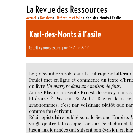
La Revue des Ressources
Accueil
>
Dossiers
>
Littérature et folie
>
Karl-des-Monts à l’asile
Karl-des-Monts à l’asile
lundi 15 mars 2010
, par
Jérôme Solal
Le 7 décembre 2006, dans la rubrique « Littératur
Poulet met en ligne et commente un texte d’Ern
du livre
Un martyre dans une maison de fous
.
André Blavier présente Ernest de Garay dans so
littéraire ? Pas sûr. Si André Blavier le reti
graphomanes, c’est par voisinage plutôt que par 
comme fou écrivant.
Récit épistolaire publié sous le Second Empire
, 
vingt-quatre lettres que l’auteur écrit durant 
jusqu’aux journées qui suivent son évasion en janv