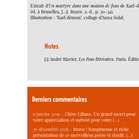
Extrait d’
Un martyre dans une maison de fous
de Karl-de
éd. à Bruxelles, J.-J. Rozez, s. d., p. 30-34).
Illustration : "Karl démon", collage d’Anna Solal.
Notes
[
1
]
André Blavier,
Les Fous littéraires
, Paris, Édit
Derniers commentaires
9 janvier 2019 –
Chère Liliane, Un grand merci pour
votre appréciation et surtout pour votre (…)
30 décembre 2018 –
Bravo ! Somptueuse et riche
présentation de ce merveilleux poète et érudit. (…)