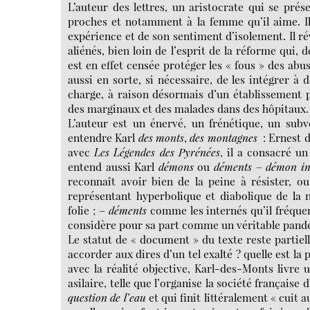
L’auteur des lettres, un aristocrate qui se pré
proches et notamment à la femme qu’il aime. Il
expérience et de son sentiment d’isolement. Il r
aliénés, bien loin de l’esprit de la réforme qui, 
est en effet censée protéger les « fous » des abus
aussi en sorte, si nécessaire, de les intégrer à d
charge, à raison désormais d’un établissement 
des marginaux et des malades dans des hôpitaux.
L’auteur est un énervé, un frénétique, un subv
entendre Karl
des
monts
,
des
montagnes
: Ernest d
avec
Les Légendes des Pyrénées
, il a consacré un
entend aussi Karl
démons
ou
déments
–
démon in
reconnaît avoir bien de la peine à résister, o
représentant hyperbolique et diabolique de la 
folie ; –
déments
comme les internés qu’il fréquen
considère pour sa part comme un véritable pan
Le statut de « document » du texte reste partiel
accorder aux dires d’un tel exalté ? quelle est la
avec la réalité objective, Karl-des-Monts livre
asilaire, telle que l’organise la société française
question de l’eau
et qui finit littéralement « cuit 