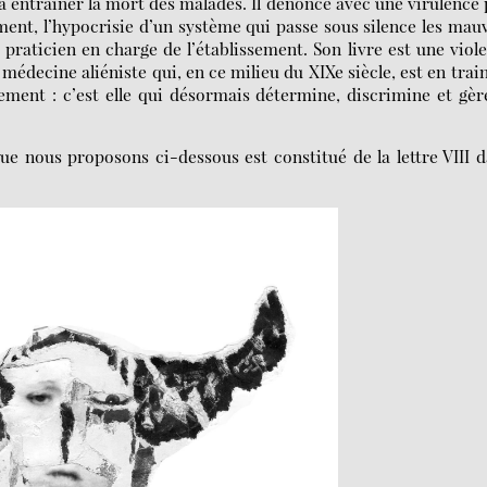
u’à entraîner la mort des malades. Il dénonce avec une virulence
nt, l’hypocrisie d’un système qui passe sous silence les mau
praticien en charge de l’établissement. Son livre est une viol
médecine aliéniste qui, en ce milieu du XIXe siècle, est en trai
ment : c’est elle qui désormais détermine, discrimine et gèr
ue nous proposons ci-dessous est constitué de la lettre VIII 