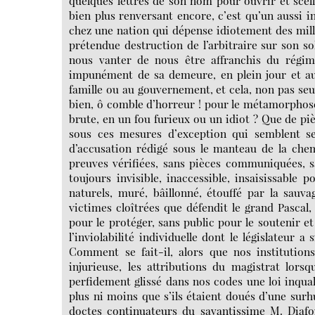
quelques lettres de son nom pour ouvrir et scell
bien plus renversant encore, c’est qu’un aussi i
chez une nation qui dépense idiotement des mill
prétendue destruction de l’arbitraire sur son s
nous vanter de nous être affranchis du régime
impunément de sa demeure, en plein jour et au 
famille ou au gouvernement, et cela, non pas se
bien, ô comble d’horreur ! pour le métamorphoser
brute, en un fou furieux ou un idiot ? Que de 
sous ces mesures d’exception qui semblent seu
d’accusation rédigé sous le manteau de la chem
preuves vérifiées, sans pièces communiquées, s
toujours invisible, inaccessible, insaisissable 
naturels, muré, bâillonné, étouffé par la sauva
victimes cloîtrées que défendit le grand Pascal
pour le protéger, sans public pour le soutenir e
l’inviolabilité individuelle dont le législateur a
Comment se fait-il, alors que nos institution
injurieuse, les attributions du magistrat lorsq
perfidement glissé dans nos codes une loi inqu
plus ni moins que s’ils étaient doués d’une surhu
doctes continuateurs du savantissime M. Diafo