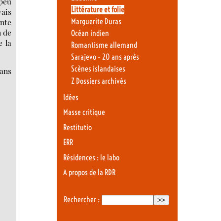
 peu
Littérature et folie
vais
ente
Marguerite Duras
n de
Océan indien
e la
Romantisme allemand
Sarajevo - 20 ans après
Scènes islandaises
dans
Z Dossiers archivés
Idées
Masse critique
Restitutio
ERR
Résidences : le labo
A propos de la RDR
Rechercher :