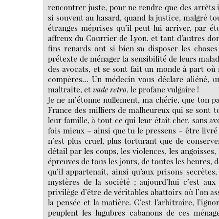
rencontrer juste, pour ne rendre que des arrêts 
si souvent au hasard, quand la justice, malgré to
étranges méprises qu’il peut lui arriver, par 
affreux du Courrier de Lyon, et tant d’autres don
fins renards ont si bien su disposer les choses
prétexte de ménager la sensibilité de leurs malad
des avocats, et se sont fait un monde à part où
compères… Un médecin vous déclare aliéné, u
maltraite, et
vade
retro
, le profane vulgaire !
Je ne m’étonne nullement, ma chérie, que ton p
France des milliers de malheureux qui se sont to
leur famille, à tout ce qui leur était cher, sans av
fois mieux – ainsi que tu le pressens – être livr
n’est plus cruel, plus torturant que de conserve
détail par les coups, les violences, les angoisses, 
épreuves de tous les jours, de toutes les heures, de
qu’il appartenait, ainsi qu’aux prisons secrètes
mystères de la société ; aujourd’hui c’est aux 
privilège d’être de véritables abattoirs où l’on a
la pensée et la matière. C’est l’arbitraire, l’igno
peuplent les lugubres cabanons de ces ménager