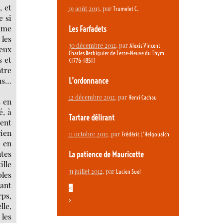
, et
19 août 2013
, par
Trumelet C.
e si
rame
Les Farfadets
 les
30 décembre 2012
, par
Alexis Vincent
ieux
Charles Berbiguier de Terre-Neuve du Thym
s et
(1776-1851)
ntre
us…
L’ordonnance
12 décembre 2012
, par
Henri Cachau
t en
é, à
Tartare délirant
cent
rien
11 octobre 2012
, par
Frédéric L’Helgoualch
é en
ntes
La patience de Mauricette
ille
31 juillet 2012
, par
Lucien Suel
bles
lant
<
rps,
>
lle,
les