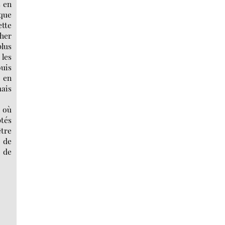
s en
 que
ette
cher
lus
les
ouis
t en
ais
e où
ptés
être
, de
… de