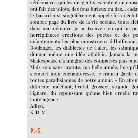
vétérinaires qui les dirigent s’exécutent en co
ont fait des idiots, des fous furieux ou des… cada
le hasard a si singulièrement appelé à la déchiff
sombre page du livre de la vie sociale, toute flé
dans ma mémoire, je ne trouve rien qui lui pu
horripilantes créations des poètes et des pe
enfantements les plus monstrueux d’Hoffmann, l
Boulanger, les diableries de Callot, les satani
donner même une idée affaiblie. Jamais la n
Shakespeare n’a imaginé des comparses plus squal
Mais sois sans crainte, ma belle aimée, lorsqu
s’endort mon enchanteresse, je n’aurai garde d’
toutes paradisiaques de notre amour. – En attendan
difforme, méchant, brutal, grossier, stupide, go
l’ignare, du repoussant qu’une bien cruelle ra
l’intelligence.
Adieu,
K. D. M.
P.-S.