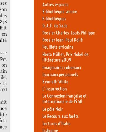
 ses
Autres espaces
 son
Bibliothèque sonore
 des
Bibliothèques
1838
D.A.F. de Sade
fait
Dossier Charles-Louis Philippe
d en
uité
Dossier Jean-Paul Dollé
Feuillets africains
isse
Herta Müller, Prix Nobel de
857,
littérature 2009
s on
Imaginaires coloniaux
tain
Journaux personnels
ile,
Kenneth White
e la
L’insurrection
u’il
La Connexion française et
édit
internationale de 1968
ance
Le pôle Noir
lité
Le Recours aux forêts
à la
Lectures d’Italie
ques
Lisbonne