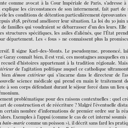
sente comme avocat à la Cour Impériale de Paris, s’adresse à
 explique les circonstances de son internement, fait part de
évèle les conditions de détention particulièrement éprouvantes
depuis 1838, prétend améliorer leur situation. La loi du 30 juin 
 de familles qui voudraient se débarrasser d’un des leurs. Elle 
es structures spécifiques, les asiles d’aliénés, que l’État pren
par département. Les « fous » ne connaissent plus la promisc
ersif. Il signe Karl-des-Monts. Le pseudonyme, prononcé, la
e Garay connaît bien, il est vrai, ces montagnes auxquelles en 1
 recueil d’histoires appartenant à la tradition régionale. Mai
térieur
de l’agitation politique auquel ce catholique ultramon
u bien
démon extérieur
qui s’incarne dans le directeur de l’as
nouvelle science médicale qui prend en main le traitement d
te à son corps défendant durant le séjour forcé dans un lieu q
démonium.
lement problématique pour des raisons contextuelles : quel cr
 part de construction et de réécriture ? Malgré l’éventuelle dist
 un certain nombre d’informations de premier ordre sur la réa
 d’alors. Exemples à l’appui (comme le cas de cet interné soumis 
au
bain-marie
comme un poisson »), il décrit sans fard les prati