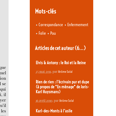
Mots-clés
•
•
Correspondance
Enfermement
•
•
Folie
Pau
Articles de cet auteur
(6…)
Elvis & Antony : le Roi et la Reine
 que
25 mai 2011
, par
Jérôme Solal
quel
tion
Rien de rien : l’écrivain pur et dupe
l se
(à propos de "En ménage" de Joris-
 qui
Karl Huysmans)
, il
ayer
16 avril 2010
, par
Jérôme Solal
u’il
les
Karl-des-Monts à l’asile