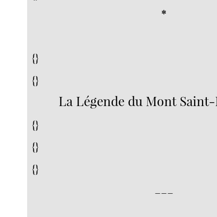
*
{}
{}
La Légende du Mont Saint-
{}
{}
{}
___