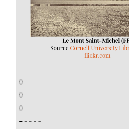
Le Mont Saint-Michel (F
Source
Cornell University Lib
flickr.com
{}
{}
{}
–
- - - -