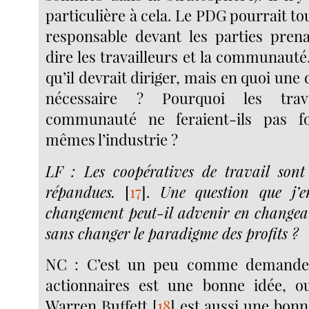
particulière à cela. Le PDG pourrait tou
responsable devant les parties pren
dire les travailleurs et la communaut
qu’il devrait diriger, mais en quoi une 
nécessaire ? Pourquoi les trav
communauté ne feraient-ils pas f
mêmes l’industrie ?
LF : Les coopératives de travail sont
répandues.
[
17
]
.
Une question que j’e
changement peut-il advenir en changean
sans changer le paradigme des profits ?
NC : C’est un peu comme demander
actionnaires est une bonne idée, ou
Warren Buffett
[
18
]
est aussi une bonne