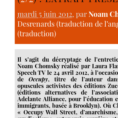
mardi 5 juin 2012
, par
Noam C
Desrenards (traduction de l’ang
(traduction)
Il s’agit du décryptage de l’entreti
Noam Chomsky réalisé par Laura Fla
Speech TV le 24 avril 2012, à l’occasi
de
Occupy
, titre de l’auteur da
opuscules activistes des éditions Zuc
(éditions alternatives de l’associa
Adelante Alliance, pour l’éducation e
immigrants, basée à Brooklyn). Où C
« Occupy Wall Street, d’anarchisme,