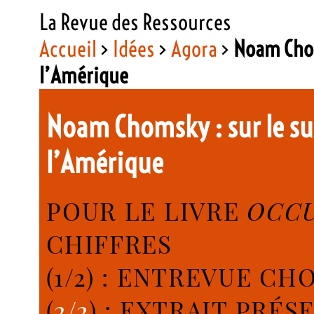
La Revue des Ressources
Accueil
>
Idées
>
Agora
>
Noam Chom
l’Amérique
Noam Chomsky : sur le s
l’Amérique
POUR LE LIVRE
OCC
CHIFFRES
(1/2) : ENTREVUE CH
(
2/2
) : EXTRAIT PRÉ