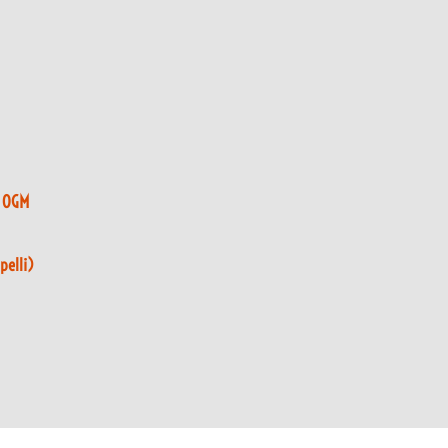
x OGM
pelli)