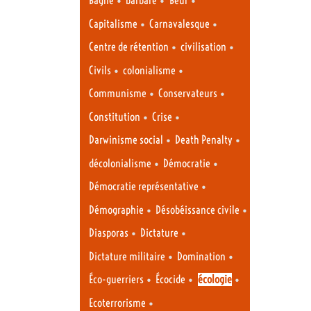
Bagne
barbare
Beur
•
•
Capitalisme
Carnavalesque
•
•
Centre de rétention
civilisation
•
•
Civils
colonialisme
•
•
Communisme
Conservateurs
•
•
Constitution
Crise
•
•
Darwinisme social
Death Penalty
•
•
décolonialisme
Démocratie
•
Démocratie représentative
•
•
Démographie
Désobéissance civile
•
•
Diasporas
Dictature
•
•
Dictature militaire
Domination
•
•
•
Éco-guerriers
Écocide
écologie
•
Ecoterrorisme