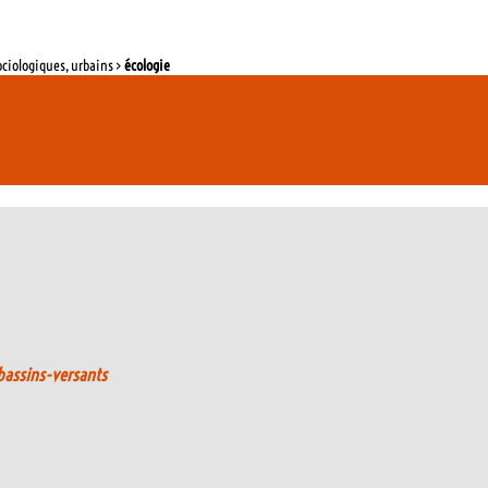
ociologiques, urbains >
écologie
 bassins-versants