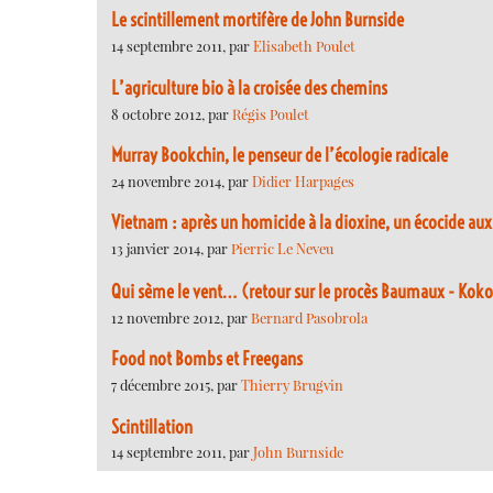
Le scintillement mortifère de John Burnside
14 septembre 2011, par
Elisabeth Poulet
L’agriculture bio à la croisée des chemins
8 octobre 2012, par
Régis Poulet
Murray Bookchin, le penseur de l’écologie radicale
24 novembre 2014, par
Didier Harpages
Vietnam : après un homicide à la dioxine, un écocide au
13 janvier 2014, par
Pierric Le Neveu
Qui sème le vent… (retour sur le procès Baumaux - Koko
12 novembre 2012, par
Bernard Pasobrola
Food not Bombs et Freegans
7 décembre 2015, par
Thierry Brugvin
Scintillation
14 septembre 2011, par
John Burnside