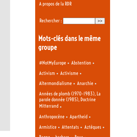
A propos de la RDR
Rechercher :
Mots-clés dans le même
groupe
•
•
#NotMyEurope
Abstention
•
•
Activism
Activisme
•
•
Altermondialisme
Anarchie
Années de plomb (1970-1983), La
parole donnée (1985), Doctrine
Mitterrand
•
•
•
Anthropocène
Apartheid
•
•
•
Armistice
Attentats
Aztèques
•
•
•