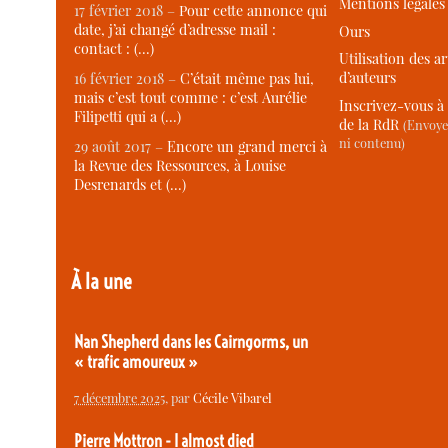
Mentions légales
17 février 2018 –
Pour cette annonce qui
date, j’ai changé d’adresse mail :
Ours
contact : (…)
Utilisation des ar
d’auteurs
16 février 2018 –
C’était même pas lui,
mais c’est tout comme : c’est Aurélie
Inscrivez-vous à 
Filipetti qui a (…)
de la RdR
(Envoye
ni contenu)
29 août 2017 –
Encore un grand merci à
la Revue des Ressources, à Louise
Desrenards et (…)
À la une
Nan Shepherd dans les Cairngorms, un
« trafic amoureux »
7 décembre 2025
, par
Cécile Vibarel
Pierre Mottron - I almost died