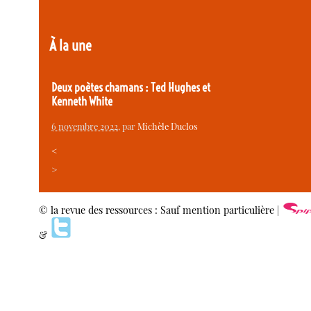
À la une
Deux poètes chamans : Ted Hughes et
Kenneth White
6 novembre 2022
, par
Michèle Duclos
<
>
© la revue des ressources : Sauf mention particulière |
&