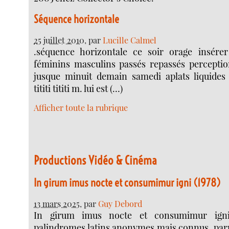
Séquence horizontale
25 juillet 2010
, par
Lucille Calmel
.séquence horizontale ce soir orage insére
féminins masculins passés repassés perceptio
jusque minuit demain samedi aplats liquides 
tititi tititi m. lui est (…)
Afficher toute la rubrique
Productions Vidéo & Cinéma
In girum imus nocte et consumimur igni (1978)
13 mars 2025
, par
Guy Debord
In girum imus nocte et consumimur ign
palindromes latins anonymes mais connus, parmi