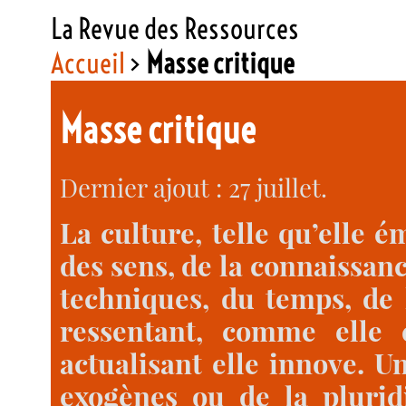
La Revue des Ressources
Accueil
>
Masse critique
Masse critique
Dernier ajout : 27 juillet.
La culture, telle qu’elle 
des sens, de la connaissanc
techniques, du temps, de 
ressentant, comme elle 
actualisant elle innove. U
exogènes ou de la pluridi