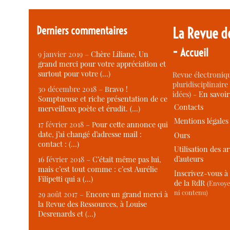
Derniers commentaires
La Revue d
-
Accueil
9 janvier 2019 –
Chère Liliane, Un
grand merci pour votre appréciation et
surtout pour votre (…)
Revue électroniqu
pluridisciplinaire 
30 décembre 2018 –
Bravo !
idées) -
En savoi
Somptueuse et riche présentation de ce
Contacts
merveilleux poète et érudit. (…)
Mentions légales
17 février 2018 –
Pour cette annonce qui
date, j’ai changé d’adresse mail :
Ours
contact : (…)
Utilisation des ar
d’auteurs
16 février 2018 –
C’était même pas lui,
mais c’est tout comme : c’est Aurélie
Inscrivez-vous à 
Filipetti qui a (…)
de la RdR
(Envoye
ni contenu)
29 août 2017 –
Encore un grand merci à
la Revue des Ressources, à Louise
Desrenards et (…)