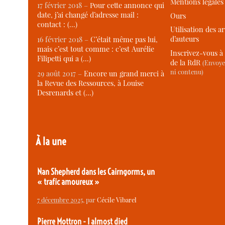
Mentions légales
17 février 2018 –
Pour cette annonce qui
date, j’ai changé d’adresse mail :
Ours
contact : (…)
Utilisation des ar
d’auteurs
16 février 2018 –
C’était même pas lui,
mais c’est tout comme : c’est Aurélie
Inscrivez-vous à 
Filipetti qui a (…)
de la RdR
(Envoye
ni contenu)
29 août 2017 –
Encore un grand merci à
la Revue des Ressources, à Louise
Desrenards et (…)
À la une
Nan Shepherd dans les Cairngorms, un
« trafic amoureux »
7 décembre 2025
, par
Cécile Vibarel
Pierre Mottron - I almost died