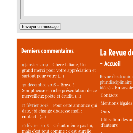
Derniers commentaires
La Revue d
-
Accueil
9 janvier 2019 –
Chère Liliane, Un
grand merci pour votre appréciation et
surtout pour votre (…)
Revue électroniqu
pluridisciplinaire 
30 décembre 2018 –
Bravo !
idées) -
En savoi
Somptueuse et riche présentation de ce
Contacts
merveilleux poète et érudit. (…)
Mentions légales
17 février 2018 –
Pour cette annonce qui
date, j’ai changé d’adresse mail :
Ours
contact : (…)
Utilisation des ar
d’auteurs
16 février 2018 –
C’était même pas lui,
mais c’est tout comme : c’est Aurélie