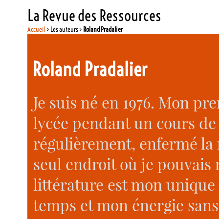
La Revue des Ressources
Accueil
> Les auteurs >
Roland Pradalier
Roland Pradalier
Je suis né en 1976. Mon pr
lycée pendant un cours de fr
régulièrement, enfermé la 
seul endroit où je pouvais
littérature est mon unique 
temps et mon énergie sans