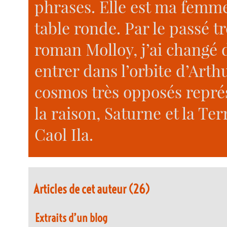
phrases. Elle est ma femm
table ronde. Par le passé t
roman Molloy, j’ai changé 
entrer dans l’orbite d’Art
cosmos très opposés représ
la raison, Saturne et la Te
Caol Ila.
Articles de cet auteur (26)
Extraits d’un blog