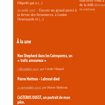
Inscrivez-vous à 
Filipetti qui a (…)
de la RdR
(Envoye
ni contenu)
29 août 2017 –
Encore un grand merci à
la Revue des Ressources, à Louise
Desrenards et (…)
À la une
Nan Shepherd dans les Cairngorms, un
« trafic amoureux »
7 décembre 2025
, par
Cécile Vibarel
Pierre Mottron - I almost died
23 novembre 2025
, par
Pierre Mottron
CASTERUS OUEST, un portrait de mon
père.