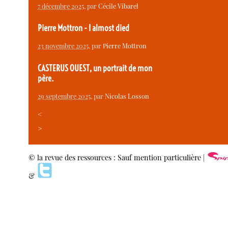
7 décembre 2025
, par
Cécile Vibarel
Pierre Mottron - I almost died
23 novembre 2025
, par
Pierre Mottron
CASTERUS OUEST, un portrait de mon
père.
29 septembre 2025
, par
Nicolas Losson
<
>
© la revue des ressources : Sauf mention particulière |
&