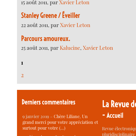
15 août 2011, par
Xavier Leton
Stanley Greene / Éveiller
22 août 2011, par
Xavier Leton
Parcours amoureux.
25 août 2011, par
Kalucine
,
Xavier Leton
1
2
Derniers commentaires
La Revue d
-
Accueil
9 janvier 2019 –
Chère Liliane, Un
grand merci pour votre appréciation et
surtout pour votre (…)
Revue électroniqu
pluridisciplinaire 