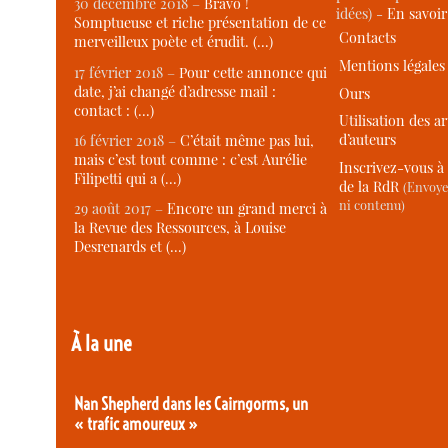
30 décembre 2018 –
Bravo !
idées) -
En savoi
Somptueuse et riche présentation de ce
Contacts
merveilleux poète et érudit. (…)
Mentions légales
17 février 2018 –
Pour cette annonce qui
date, j’ai changé d’adresse mail :
Ours
contact : (…)
Utilisation des ar
d’auteurs
16 février 2018 –
C’était même pas lui,
mais c’est tout comme : c’est Aurélie
Inscrivez-vous à 
Filipetti qui a (…)
de la RdR
(Envoye
ni contenu)
29 août 2017 –
Encore un grand merci à
la Revue des Ressources, à Louise
Desrenards et (…)
À la une
Nan Shepherd dans les Cairngorms, un
« trafic amoureux »