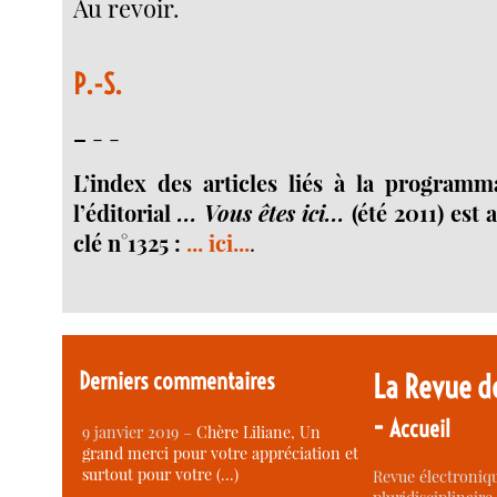
Au revoir.
P.-S.
–
- -
L’index des articles liés à la programm
l’éditorial
... Vous êtes ici...
(été 2011) est 
clé n°1325 :
... ici...
.
Derniers commentaires
La Revue d
-
Accueil
9 janvier 2019 –
Chère Liliane, Un
grand merci pour votre appréciation et
surtout pour votre (…)
Revue électroniqu