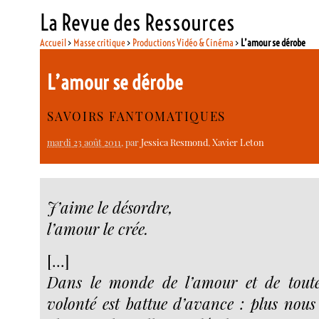
La Revue des Ressources
Accueil
>
Masse critique
>
Productions Vidéo & Cinéma
>
L’amour se dérobe
L’amour se dérobe
SAVOIRS FANTOMATIQUES
mardi 23 août 2011
, par
Jessica Resmond
,
Xavier Leton
J’aime le désordre,
l’amour le crée.
[...]
Dans le monde de l’amour et de toute
volonté est battue d’avance : plus nous