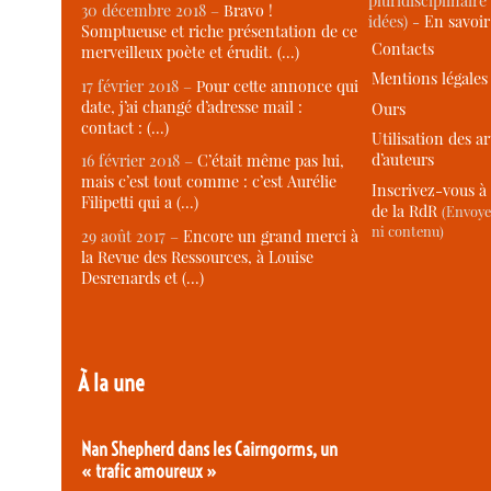
pluridisciplinaire 
30 décembre 2018 –
Bravo !
idées) -
En savoi
Somptueuse et riche présentation de ce
Contacts
merveilleux poète et érudit. (…)
Mentions légales
17 février 2018 –
Pour cette annonce qui
date, j’ai changé d’adresse mail :
Ours
contact : (…)
Utilisation des ar
d’auteurs
16 février 2018 –
C’était même pas lui,
mais c’est tout comme : c’est Aurélie
Inscrivez-vous à 
Filipetti qui a (…)
de la RdR
(Envoye
ni contenu)
29 août 2017 –
Encore un grand merci à
la Revue des Ressources, à Louise
Desrenards et (…)
À la une
Nan Shepherd dans les Cairngorms, un
« trafic amoureux »