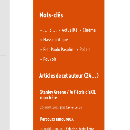
Mots-clés
•
•
•
... Ici...
Actualité
Cinéma
•
Masse critique
•
•
Pier Paolo Pasolini
Poésie
•
Pouvoir
Articles de cet auteur
(24…)
Stanley Greene / Je t’écris d’eXiL
mon frère
26 août 2011
, par
Xavier Leton
Parcours amoureux.
25 août 2011
, par
,
Kalucine
Xavier Leton