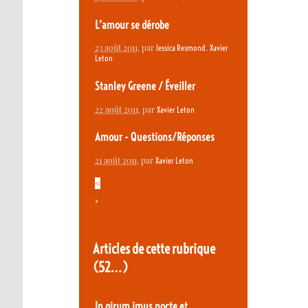
L’amour se dérobe
23 août 2011
, par
,
Jessica Resmond
Xavier
Leton
Stanley Greene / Éveiller
22 août 2011
, par
Xavier Leton
Amour - Questions/Réponses
21 août 2011
, par
Xavier Leton
<
>
Articles de cette rubrique
(52…)
In girum imus nocte et