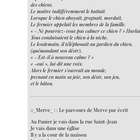
des chiens.
Le maître indifféremment le battait.
Lorsque le chien aboyait, grognait, mordait,
Le fermier appelait les membres de la famille.
«
- Ne pourriez-vous pas calmer ce chien ?
» Hurlai
Tous conduisaient le chien à la niche.
Le lendemain, il téléphonait au gardien du chien,
(quémandant son désir),
«
- Est-il à nouveau calme ?
»
«
-oui
», lui dit une voix.
Alors le fermier s’ouvrait au monde,
prenant en main sa joie, son désir, son jeu,
et le bâton.
::_Merve_ : : Le parcours de Merve par écrit
Au Panier je vais dans la rue Saint-Jean
Je vais dans une église
Il y a la cour de la maison