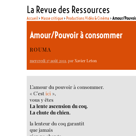
La Revue des Ressources
Accueil
>
Masse critique
>
Productions Vidéo & Cinéma
>
Amour/Pouvoir
Amour/Pouvoir à consommer
ROUMA
mercredi 17 août 2011
, par
Xavier Leton
L’amour du pouvoir à consommer.
« C’est
ici
»,
vous y êtes
La lente ascension du coq.
La chute du chien.
la lenteur du coq garantit
que jamais