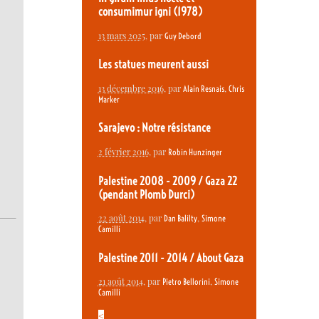
consumimur igni (1978)
13 mars 2025
, par
Guy Debord
Les statues meurent aussi
13 décembre 2016
, par
,
Alain Resnais
Chris
Marker
Sarajevo : Notre résistance
2 février 2016
, par
Robin Hunzinger
Palestine 2008 - 2009 / Gaza 22
(pendant Plomb Durci)
22 août 2014
, par
,
Dan Balilty
Simone
Camilli
Palestine 2011 - 2014 / About Gaza
21 août 2014
, par
,
Pietro Bellorini
Simone
Camilli
<