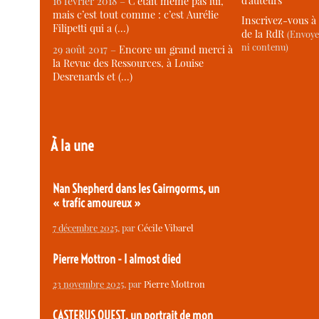
d’auteurs
16 février 2018 –
C’était même pas lui,
mais c’est tout comme : c’est Aurélie
Inscrivez-vous à 
Filipetti qui a (…)
de la RdR
(Envoye
ni contenu)
29 août 2017 –
Encore un grand merci à
la Revue des Ressources, à Louise
Desrenards et (…)
À la une
Nan Shepherd dans les Cairngorms, un
« trafic amoureux »
7 décembre 2025
, par
Cécile Vibarel
Pierre Mottron - I almost died
23 novembre 2025
, par
Pierre Mottron
CASTERUS OUEST, un portrait de mon