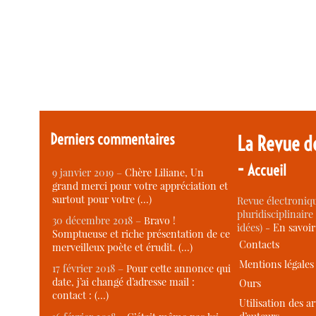
Derniers commentaires
La Revue d
-
Accueil
9 janvier 2019 –
Chère Liliane, Un
grand merci pour votre appréciation et
surtout pour votre (…)
Revue électroniqu
pluridisciplinaire 
30 décembre 2018 –
Bravo !
idées) -
En savoi
Somptueuse et riche présentation de ce
Contacts
merveilleux poète et érudit. (…)
Mentions légales
17 février 2018 –
Pour cette annonce qui
date, j’ai changé d’adresse mail :
Ours
contact : (…)
Utilisation des ar