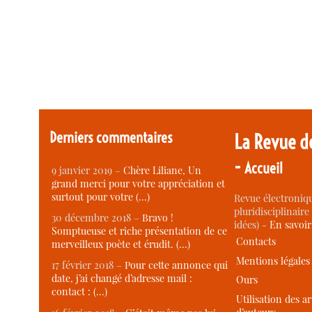
Derniers commentaires
La Revue d
-
Accueil
9 janvier 2019 –
Chère Liliane, Un
grand merci pour votre appréciation et
surtout pour votre (…)
Revue électroniqu
pluridisciplinaire 
30 décembre 2018 –
Bravo !
idées) -
En savoi
Somptueuse et riche présentation de ce
Contacts
merveilleux poète et érudit. (…)
Mentions légales
17 février 2018 –
Pour cette annonce qui
date, j’ai changé d’adresse mail :
Ours
contact : (…)
Utilisation des ar