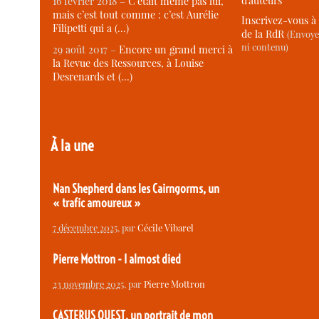
d’auteurs
16 février 2018 –
C’était même pas lui,
mais c’est tout comme : c’est Aurélie
Inscrivez-vous à 
Filipetti qui a (…)
de la RdR
(Envoye
ni contenu)
29 août 2017 –
Encore un grand merci à
la Revue des Ressources, à Louise
Desrenards et (…)
À la une
Nan Shepherd dans les Cairngorms, un
« trafic amoureux »
7 décembre 2025
, par
Cécile Vibarel
Pierre Mottron - I almost died
23 novembre 2025
, par
Pierre Mottron
CASTERUS OUEST, un portrait de mon