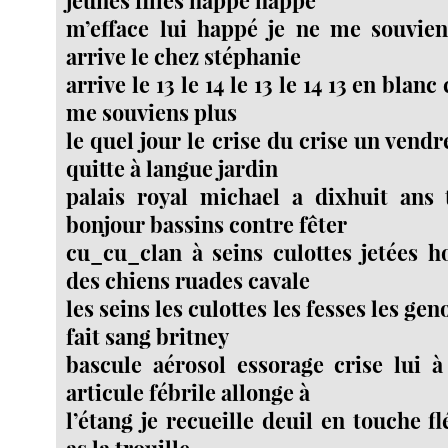
m’efface lui happé je ne me souvien
arrive le chez stéphanie
arrive le 13 le 14 le 13 le 14 13 en blanc
me souviens plus
le quel jour le crise du crise un vend
quitte à langue jardin
palais royal michael a dixhuit ans 
bonjour bassins contre fêter
cu_cu_clan à seins culottes jetées h
des chiens ruades cavale
les seins les culottes les fesses les ge
fait sang britney
bascule aérosol essorage crise lui à
articule fébrile allonge à
l’étang je recueille deuil en touche f
as la trouille