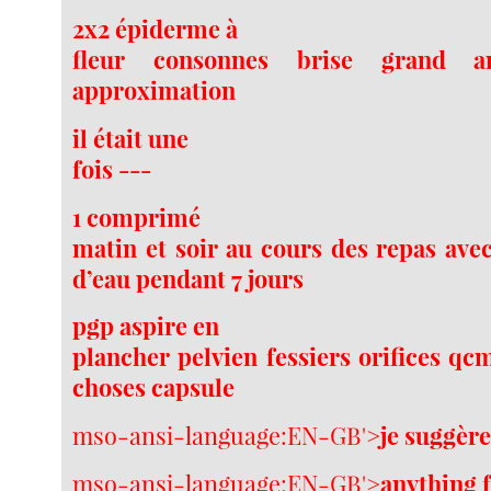
2x2 épiderme à
fleur consonnes brise grand a
approximation
il était une
fois ---
1 comprimé
matin et soir au cours des repas ave
d’eau pendant 7 jours
pgp aspire en
plancher pelvien fessiers orifices qc
choses capsule
mso-ansi-language:EN-GB'>
je suggèr
mso-ansi-language:EN-GB'>
anything 