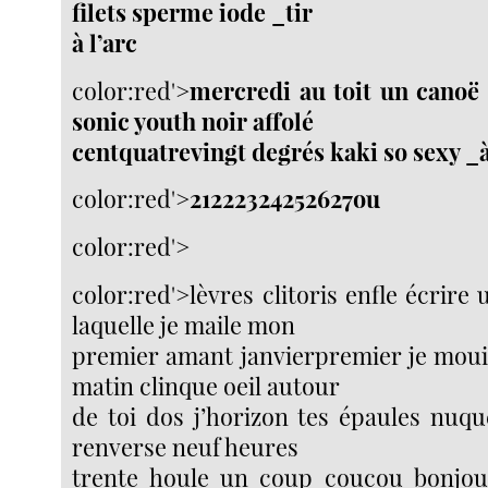
filets sperme iode _tir
à l’arc
color:red'>
mercredi au toit un canoë
sonic youth noir affolé
centquatrevingt degrés kaki so sexy _à
color:red'>
21222324252627ou
color:red'>
color:red'>lèvres clitoris enfle écrir
laquelle je maile mon
premier amant janvierpremier je mouil
matin clinque oeil autour
de toi dos j’horizon tes épaules nuqu
renverse neuf heures
trente houle un coup coucou bonjour