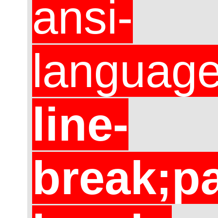
ansi-
languag
line-
break;p