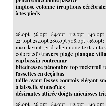
implose colonne irruptions cérébrales
à tes pieds
28.0pt 56.0pt 84.0pt 112.0pt 140.0pt
224.0pt 252.0pt 280.0pt 308.0pt 336.0pt;
mso-layout-grid-align:none;text-auto
color:red'>
travers plage planque vil
cap bassin contremur
bitedressée pénombre top rocknroll ts
fossettes en deçà bas
taille avant fesses courtois élégant su
à laisselle sinusoïdes
désirantes attirée doigts micuisses tri
28.0pt 56.0pt 84.0pt 112.0pt 140.0pt