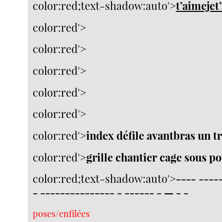
color:red;text-shadow:auto'>
t’aimejet
color:red'>
color:red'>
color:red'>
color:red'>
color:red'>
color:red'>
index défile avantbras un tr
color:red'>
grille chantier cage sous p
color:red;text-shadow:auto'>
---- ----
- --------------- - ------ - — - -
poses/enfilées