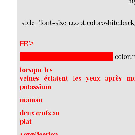
hi
style='font-size:12.0pt;color:white;ba
FR'>
mso-highlight:red'>
avec plaisir
color:
lorsque les
veines éclatent les yeux après m
potassium
maman
deux œufs au
plat
1 application