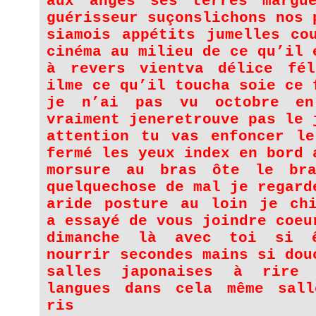
aux anges ses terres margu
guérisseur suçonslichons nos 
siamois appétits jumelles co
cinéma au milieu de ce qu’il 
à revers vientva délice fél
ilme ce qu’il toucha soie ce 
je n’ai pas vu octobre en
vraiment jeneretrouve pas le 
attention tu vas enfoncer le
fermé les yeux index en bord 
morsure au bras ôte le br
quelquechose de mal je regard
aride posture au loin je chi
a essayé de vous joindre coeu
dimanche là avec toi si 
nourrir secondes mains si dou
salles japonaises à rire 
langues dans cela même sal
ris