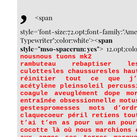
,
<span
style='font-size:72.0pt;font-family:"Am
Typewriter";color:white'>
<span
style="mso-spacerun: yes">
12.0pt;colo
nousnous tuons mk2
rambuteau rebaptiser le
culottesles chaussuresles hau
réinitier tout ce que j’
acétylène pleinsoleil percuss
coagule aveuglément dope mo
entraînée obsessionnelle motu
gestespromesses mots d’ord
claquecoeur péril retiens tou
t’ai t’en as pour un an pour
cocotte là où nous marchions 