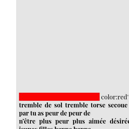
mso-highlight:red'>
je t’aime
color:red
tremble de sol tremble torse secoue
par tu as peur de peur de
n’être plus peur plus aimée désiré
jeunes filles happe happe