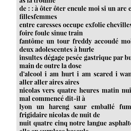
de : : à ôter ôter encule moi si un arc 
fillesfemmes
entre caresses occupe exfolie chevill
foire foule sinue train
fantôme un tour freddy accoudé mo
deux adolescentes à hurle
insultes dégage pesée gastrique par b
main de outre la dose
d’alcool i am hurt i am scared i wa
aller aller aires aires
nicolas vers quatre heures matin nuit
mal commencé dit-il à
lyon un hareng saur emballé fum
frigidaire nicolas de nuit de
nuit quatre cinq notre langue asphal
elle en surplace bascule