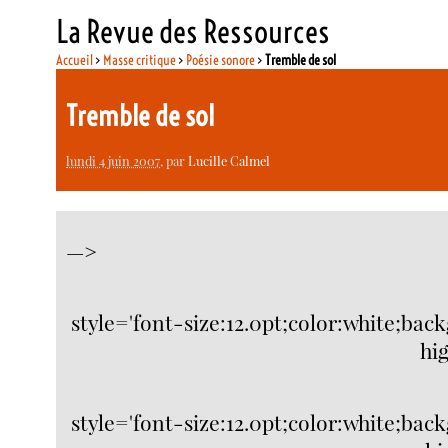
La Revue des Ressources
Accueil
>
Masse critique
>
Poésie sonore
>
Tremble de sol
Tremble de sol
lundi 4 juin 2007
, par
Lucille Calmel
—>
style='font-size:12.0pt;color:white;ba
hig
style='font-size:12.0pt;color:white;ba