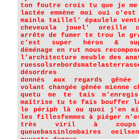
ton foutre crois tu que je me
lactée emmène moi oui c’est
mainla taillel’ épaulele vent
cheveuxla jouel’ oreille 
arrête de fumer te trou le gr
c’est super héros & sup
déménage en rut nous recompos
l’architecture meuble des ana
ruessolsrebordsmatelasterrass
désordres
donnés aux regards gênée
volant changée gênée mienne c
quetu me te tais m’enregi
maîtrise tu te fais bouffer l
le périph là ou quoi j’en ai
les fillesfemmes à piéger n’e
très viril à cou
queuebassinlombaires oeilse