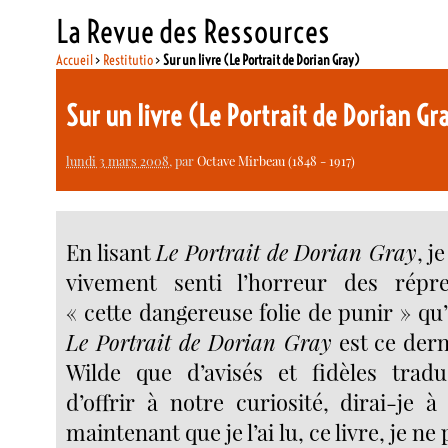
La Revue des Ressources
Accueil
>
Restitutio
>
Sur un livre (Le Portrait de Dorian Gray)
Sur un livre (Le Portrait de Dorian Gr
lundi 3 mars 2008
, par
Octave Mirbeau (1848 - 1917)
En lisant
Le Portrait de Dorian Gray
, j
vivement senti l’horreur des répres
« cette dangereuse folie de punir » q
Le Portrait de Dorian Gray
est ce dern
Wilde que d’avisés et fidèles tradu
d’offrir à notre curiosité, dirai-je à
maintenant que je l’ai lu, ce livre, je ne