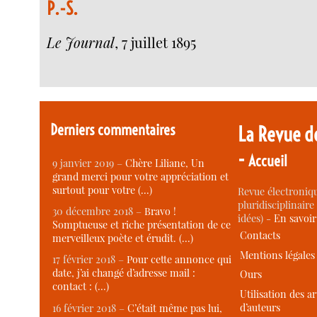
P.-S.
Le Journal
, 7 juillet 1895
Derniers commentaires
La Revue d
-
Accueil
9 janvier 2019 –
Chère Liliane, Un
grand merci pour votre appréciation et
surtout pour votre (…)
Revue électroniqu
pluridisciplinaire 
30 décembre 2018 –
Bravo !
idées) -
En savoi
Somptueuse et riche présentation de ce
Contacts
merveilleux poète et érudit. (…)
Mentions légales
17 février 2018 –
Pour cette annonce qui
date, j’ai changé d’adresse mail :
Ours
contact : (…)
Utilisation des ar
d’auteurs
16 février 2018 –
C’était même pas lui,