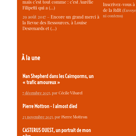
mais c’est tout comme : c’est Aurélie
Inscrivez-vous à 
Filipetti qui a (…)
de la RdR
(Envoye
ni contenu)
29 août 2017 –
Encore un grand merci à
la Revue des Ressources, à Louise
Desrenards et (…)
À la une
Nan Shepherd dans les Cairngorms, un
« trafic amoureux »
7 décembre 2025
, par
Cécile Vibarel
Pierre Mottron - I almost died
23 novembre 2025
, par
Pierre Mottron
CASTERUS OUEST, un portrait de mon