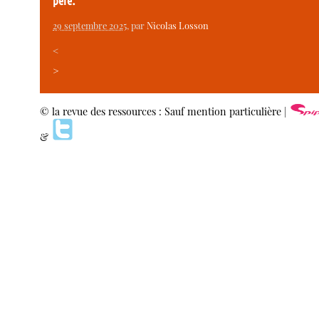
père.
29 septembre 2025
, par
Nicolas Losson
<
>
© la revue des ressources : Sauf mention particulière |
&