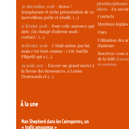
pluridisciplinaire 
30 décembre 2018 –
Bravo !
idées) -
En savoi
Somptueuse et riche présentation de ce
Contacts
merveilleux poète et érudit. (…)
Mentions légales
17 février 2018 –
Pour cette annonce qui
date, j’ai changé d’adresse mail :
Ours
contact : (…)
Utilisation des ar
d’auteurs
16 février 2018 –
C’était même pas lui,
mais c’est tout comme : c’est Aurélie
Inscrivez-vous à 
Filipetti qui a (…)
de la RdR
(Envoye
ni contenu)
29 août 2017 –
Encore un grand merci à
la Revue des Ressources, à Louise
Desrenards et (…)
À la une
Nan Shepherd dans les Cairngorms, un
« trafic amoureux »