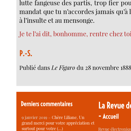
lutte fangeuse des partis, trop fier pou
mandat que tu n’accordes jamais qu’à 
à l’insulte et au mensonge.
Je te l’ai dit, bonhomme, rentre chez toi 
P.-S.
Publié dans
Le Figaro
du 28 novembre 188
Derniers commentaires
La Revue d
-
Accueil
9 janvier 2019 –
Chère Liliane, Un
grand merci pour votre appréciation et
surtout pour votre (…)
Revue électroniqu