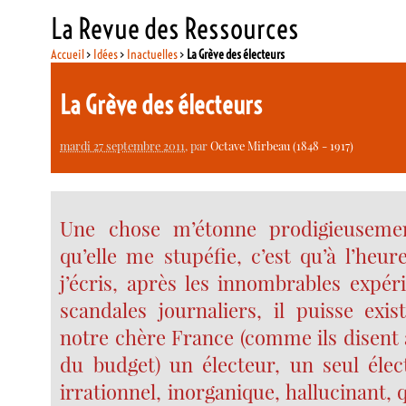
La Revue des Ressources
Accueil
>
Idées
>
Inactuelles
>
La Grève des électeurs
La Grève des électeurs
mardi 27 septembre 2011
, par
Octave Mirbeau (1848 - 1917)
Une chose m’étonne prodigieusement
qu’elle me stupéfie, c’est qu’à l’heur
j’écris, après les innombrables expér
scandales journaliers, il puisse exi
notre chère France (comme ils disent
du budget) un électeur, un seul élec
irrationnel, inorganique, hallucinant, 