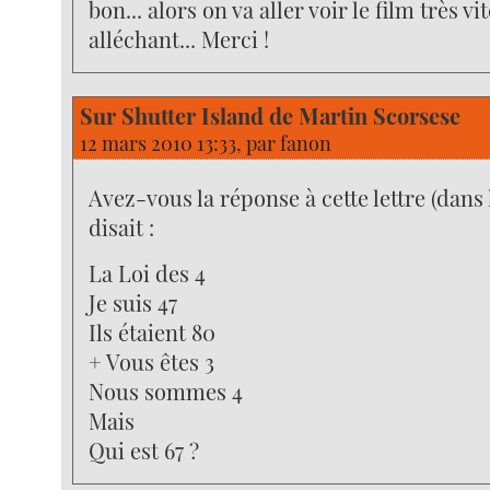
bon... alors on va aller voir le film très vi
alléchant... Merci !
Sur Shutter Island de Martin Scorsese
12 mars 2010 13:33, par
fanon
Avez-vous la réponse à cette lettre (dans 
disait :
La Loi des 4
Je suis 47
Ils étaient 80
+ Vous êtes 3
Nous sommes 4
Mais
Qui est 67 ?