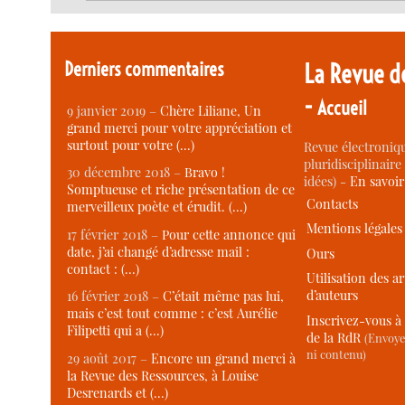
Derniers commentaires
La Revue d
-
Accueil
9 janvier 2019 –
Chère Liliane, Un
grand merci pour votre appréciation et
surtout pour votre (…)
Revue électroniqu
pluridisciplinaire 
30 décembre 2018 –
Bravo !
idées) -
En savoi
Somptueuse et riche présentation de ce
Contacts
merveilleux poète et érudit. (…)
Mentions légales
17 février 2018 –
Pour cette annonce qui
date, j’ai changé d’adresse mail :
Ours
contact : (…)
Utilisation des ar
d’auteurs
16 février 2018 –
C’était même pas lui,
mais c’est tout comme : c’est Aurélie
Inscrivez-vous à 
Filipetti qui a (…)
de la RdR
(Envoye
ni contenu)
29 août 2017 –
Encore un grand merci à
la Revue des Ressources, à Louise
Desrenards et (…)