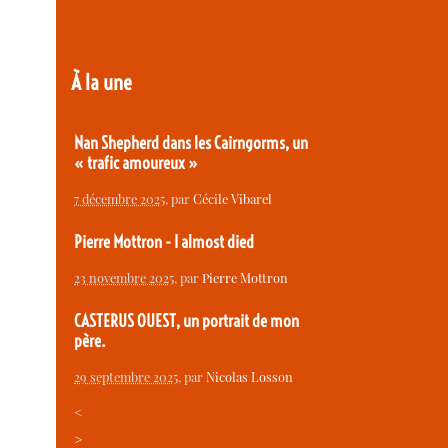
À la une
Nan Shepherd dans les Cairngorms, un
« trafic amoureux »
7 décembre 2025
, par
Cécile Vibarel
Pierre Mottron - I almost died
23 novembre 2025
, par
Pierre Mottron
CASTERUS OUEST, un portrait de mon
père.
29 septembre 2025
, par
Nicolas Losson
<
>