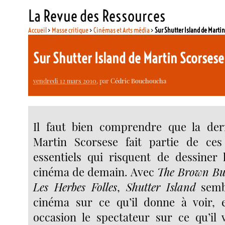
La Revue des Ressources
Accueil
>
Masse critique
>
Cinémas et Arts média
>
Sur Shutter Island de Marti
Sur Shutter Island de Martin Scorses
vendredi 12 mars 2010
, par
Cédric Bouchoucha
Il faut bien comprendre que la dern
Martin Scorsese fait partie de ces
essentiels qui risquent de dessiner
cinéma de demain. Avec
The Brown Bu
Les Herbes Folles
,
Shutter Island
sembl
cinéma sur ce qu’il donne à voir,
occasion le spectateur sur ce qu’il 