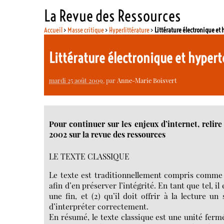
La Revue des Ressources
Accueil
>
Masse critique
>
Hyperlittérature
>
Littérature électronique et
Littérature électronique et hyper
mardi 25 août 2009
, par
Anne-Marie Boisvert
Pour continuer sur les enjeux d’internet, relir
2002 sur la revue des ressources
LE TEXTE CLASSIQUE
Le texte est traditionnellement compris comme la 
afin d’en préserver l’intégrité. En tant que tel, il
une fin, et (2) qu’il doit offrir à la lecture un
d’interpréter correctement.
En résumé, le texte classique est une unité ferm