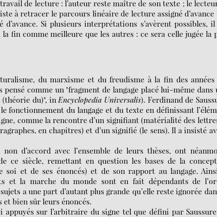
ravail de lecture : l’auteur reste maître de son texte ; le lecteu
iste à retracer le parcours linéaire de lecture assigné d’avance
 d’avance. Si plusieurs interprétations s’avèrent possibles, il
 la fin comme meilleure que les autres : ce sera celle jugée la 
cturalisme, du marxisme et du freudisme à la fin des années
ais pensé comme un "fragment de langage placé lui-même dans
 (théorie du)", in
Encyclopedia Universalis
). Ferdinand de Sauss
 le fonctionnement du langage et du texte en définissant l’élé
signe, comme la rencontre d’un signifiant (matérialité des lettre
raphes, en chapitres) et d’un signifié (le sens). Il a insisté a
u non d’accord avec l’ensemble de leurs thèses, ont néanmo
de ce siècle, remettant en question les bases de la concep
 soi et de ses énoncés) et de son rapport au langage. Ains
ts et la marche du monde sont en fait dépendants de l’or
sujets a une part d’autant plus grande qu’elle reste ignorée dan
s et bien sûr leurs énoncés.
i appuyés sur l’arbitraire du signe tel que défini par Saussure