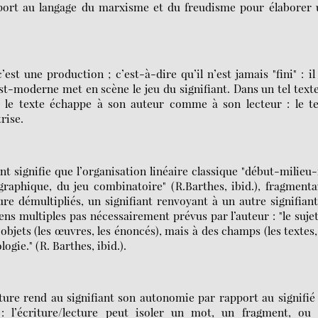
apport au langage du marxisme et du freudisme pour élaborer
st une production ; c’est-à-dire qu’il n’est jamais "fini" : il
ost-moderne met en scène le jeu du signifiant. Dans un tel texte
ue le texte échappe à son auteur comme à son lecteur : le t
rise.
 signifie que l’organisation linéaire classique "début-milieu-
graphique, du jeu combinatoire" (R.Barthes, ibid.), fragmenta
re démultipliés, un signifiant renvoyant à un autre signifian
ens multiples pas nécessairement prévus par l’auteur : "le suje
s objets (les œuvres, les énoncés), mais à des champs (les textes,
ogie." (R. Barthes, ibid.).
ture rend au signifiant son autonomie par rapport au signifié 
 : l’écriture/lecture peut isoler un mot, un fragment, ou 