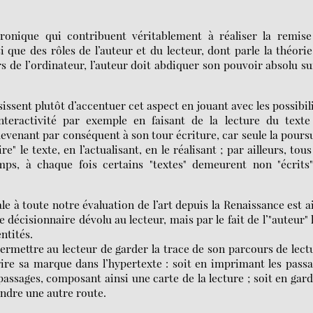
ronique qui contribuent véritablement à réaliser la remise
si que des rôles de l’auteur et du lecteur, dont parle la théori
s de l’ordinateur, l’auteur doit abdiquer son pouvoir absolu su
sissent plutôt d’accentuer cet aspect en jouant avec les possibil
nteractivité par exemple en faisant de la lecture du texte
evenant par conséquent à son tour écriture, car seule la pours
 le texte, en l’actualisant, en le réalisant ; par ailleurs, tous
s, à chaque fois certains "textes" demeurent non "écrits"
ale à toute notre évaluation de l’art depuis la Renaissance est a
décisionnaire dévolu au lecteur, mais par le fait de l’"auteur" 
ntités.
ermettre au lecteur de garder la trace de son parcours de lect
crire sa marque dans l’hypertexte : soit en imprimant les pass
 passages, composant ainsi une carte de la lecture ; soit en gar
rendre une autre route.