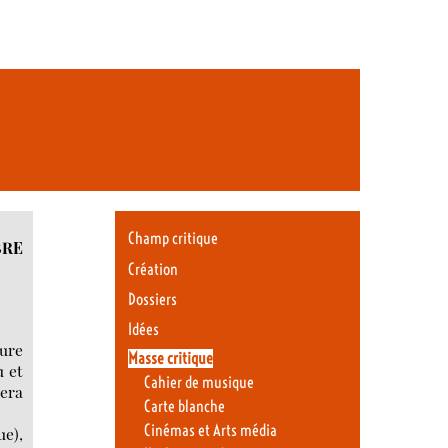
Champ critique
OBRE
Création
Dossiers
Idées
ture
Masse critique
u et
Cahier de musique
sera
Carte blanche
Cinémas et Arts média
ue),