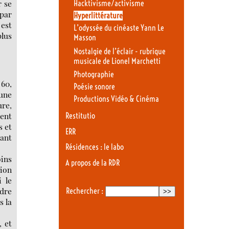
r se
Hacktivisme/activisme
 par
Hyperlittérature
 est
L’odyssée du cinéaste Yann Le
plus
Masson
Nostalgie de l’éclair - rubrique
musicale de Lionel Marchetti
Photographie
 60,
Poésie sonore
 une
Productions Vidéo & Cinéma
ure,
ment
Restitutio
s et
ERR
vant
Résidences : le labo
ins
A propos de la RDR
tion
i le
dre
Rechercher :
s la
, et