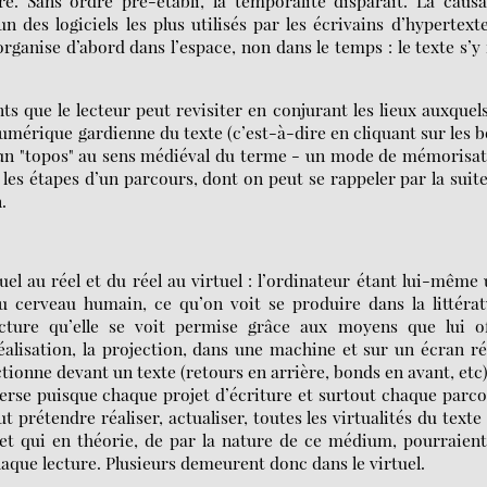
e. Sans ordre pré-établi, la temporalité disparaît. La causa
n des logiciels les plus utilisés par les écrivains d’hypertext
rganise d’abord dans l’espace, non dans le temps : le texte s’y 
nts que le lecteur peut revisiter en conjurant les lieux auxquels
numérique gardienne du texte (c’est-à-dire en cliquant sur les 
ssi un "topos" au sens médiéval du terme - un mode de mémorisa
les étapes d’un parcours, dont on peut se rappeler par la suit
.
l au réel et du réel au virtuel : l’ordinateur étant lui-même
 cerveau humain, ce qu’on voit se produire dans la littéra
ecture qu’elle se voit permise grâce aux moyens que lui of
réalisation, la projection, dans une machine et sur un écran ré
tionne devant un texte (retours en arrière, bonds en avant, etc)
erse puisque chaque projet d’écriture et surtout chaque parc
t prétendre réaliser, actualiser, toutes les virtualités du texte
et qui en théorie, de par la nature de ce médium, pourraien
chaque lecture. Plusieurs demeurent donc dans le virtuel.