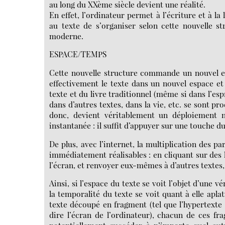
au long du XXème siècle devient une réalité.
En effet, l’ordinateur permet à l’écriture et à la
au texte de s’organiser selon cette nouvelle s
moderne.
ESPACE/TEMPS
Cette nouvelle structure commande un nouvel esp
effectivement le texte dans un nouvel espace et
texte et du livre traditionnel (même si dans l’espr
dans d’autres textes, dans la vie, etc. se sont p
donc, devient véritablement un déploiement no
instantanée : il suffit d’appuyer sur une touche du
De plus, avec l’internet, la multiplication des p
immédiatement réalisables : en cliquant sur des l
l’écran, et renvoyer eux-mêmes à d’autres textes,
Ainsi, si l’espace du texte se voit l’objet d’une
la temporalité du texte se voit quant à elle aplat
texte découpé en fragment (tel que l’hypertexte 
dire l’écran de l’ordinateur), chacun de ces f