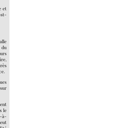
e et
ost-
alle
e du
eurs
ire,
rès
ce.
nues
 sur
ment
s le
t-à-
peut