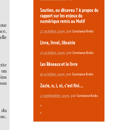
Soutien, ou désaveu ? A propos du
rapport sur les enjeux du
numérique remis au Motif
’une
ace,
27 octobre 2009
, par
Constance Krebs
elle
Livre, livrel, librairie
25 octobre 2009
, par
Constance Krebs
exte
Les Réseaux et le livre
t un
16 octobre 2009
, par
Constance Krebs
ins
issu
Zazie, n, i, ni, c’est fini...
23 septembre 2009
, par
Constance Krebs
<
e du
>
onc,