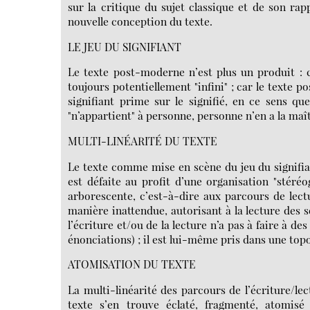
sur la critique du sujet classique et de son r
nouvelle conception du texte.
LE JEU DU SIGNIFIANT
Le texte post-moderne n’est plus un produit : c’e
toujours potentiellement "infini" ; car le texte p
signifiant prime sur le signifié, en ce sens q
"n’appartient" à personne, personne n’en a la maît
MULTI-LINÉARITÉ DU TEXTE
Le texte comme mise en scène du jeu du signifiant
est défaite au profit d’une organisation "stéréo
arborescente, c’est-à-dire aux parcours de lectu
manière inattendue, autorisant à la lecture des s
l’écriture et/ou de la lecture n’a pas à faire à de
énonciations) ; il est lui-même pris dans une topol
ATOMISATION DU TEXTE
La multi-linéarité des parcours de l’écriture/lec
texte s’en trouve éclaté, fragmenté, atomisé