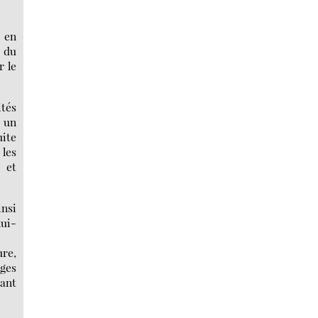
 en
e du
r le
ités
 un
uite
 les
 et
insi
lui-
ure,
ages
dant