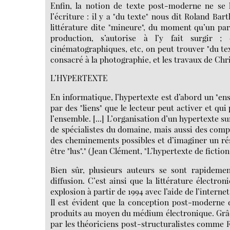
Enfin, la notion de texte post-moderne ne se 
l’écriture : il y a "du texte" nous dit Roland Ba
littérature dite "mineure", du moment qu’un pa
production, s’autorise à l’y fait surgir 
cinématographiques, etc, on peut trouver "du text
consacré à la photographie, et les travaux de Chr
L’HYPERTEXTE
En informatique, l’hypertexte est d’abord un "en
par des "liens" que le lecteur peut activer et qu
l’ensemble. [...] L’organisation d’un hypertexte
de spécialistes du domaine, mais aussi des compét
des cheminements possibles et d’imaginer un rés
être "lus"." (Jean Clément, "L’hypertexte de fictio
Bien sûr, plusieurs auteurs se sont rapide
diffusion. C’est ainsi que la littérature électro
explosion à partir de 1994 avec l’aide de l’intern
Il est évident que la conception post-moderne d
produits au moyen du médium électronique. Grâce 
par les théoriciens post-structuralistes comme Ro