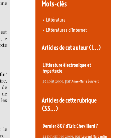
Mots-clés
 une
•
Littérature
•
Littératures d’internet
 est
, le
exte
Articles de cet auteur
(1…)
Littérature électronique et
hypertexte
fin"
ire,
25 août 2009
, par
Anne-Marie Boisvert
t de
t de
Articles de cette rubrique
 les
(33…)
Dernier 807 d’Eric Chevillard ?
: le
re-
22 novembre 2009
, par
Laurent Margantin