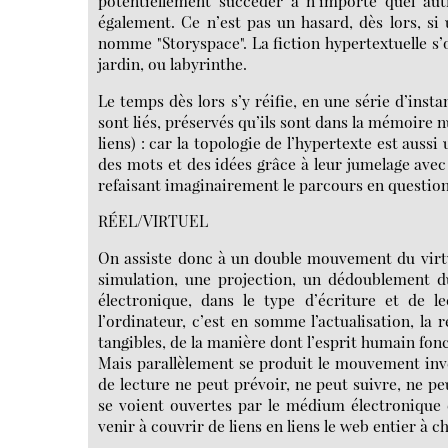
potentiellement succéder à n’importe quel autr
également. Ce n’est pas un hasard, dès lors, si u
nomme "Storyspace". La fiction hypertextuelle s’o
jardin, ou labyrinthe.
Le temps dès lors s’y réifie, en une série d’insta
sont liés, préservés qu’ils sont dans la mémoire 
liens) : car la topologie de l’hypertexte est au
des mots et des idées grâce à leur jumelage avec 
refaisant imaginairement le parcours en question
RÉEL/VIRTUEL
On assiste donc à un double mouvement du virtue
simulation, une projection, un dédoublement du
électronique, dans le type d’écriture et de l
l’ordinateur, c’est en somme l’actualisation, la 
tangibles, de la manière dont l’esprit humain fonc
Mais parallèlement se produit le mouvement inv
de lecture ne peut prévoir, ne peut suivre, ne peu
se voient ouvertes par le médium électronique 
venir à couvrir de liens en liens le web entier à 