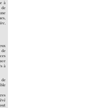
e à
s de
 une
es,
ire
,
 eux
s de
nces
lace
és à
 de
able
ires
rêvé
tout