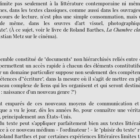
limite pas seulement à la littérature contemporaine ni mêm
rthes, dans les textes classiques, comme aussi dans les ouvrage
rcours de lecture, n’est plus une simple consommation, mais
; de même, dans les œuvres d’art visuel, photographiqu
e". (À ce sujet, voir le livre de Roland Barthes,
La Chambre cla
istian Metz sur le cinéma).
semble constitué de "documents" non hiérarchisés reliés entre
i permettent un accès rapide à chacun des éléments constitutif
 sur un domaine particulier suppose non seulement des compéte
ences d’"écriture", dans la mesure où il s’agit de mettre en p
eau complexe de liens qui les organisent et qui seront destin
n : naissance d’un nouveau genre ?")
ment emparés de ces nouveaux moyens de communication et
nique a vu le jour, dès les années 80, pour connaître une vérit
et, principalement aux États-Unis.
u texte peut s’appliquer parfaitement bien aux textes littéra
à ce nouveau médium - l’ordinateur ! - le "plaisir du texte" 
land Barthes et par certaines expériences littéraires limites 