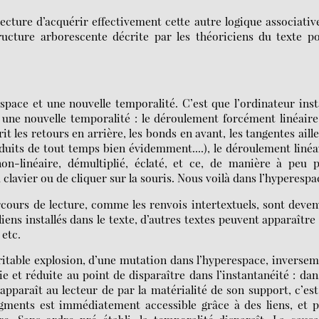
 lecture d’acquérir effectivement cette autre logique associativ
tructure arborescente décrite par les théoriciens du texte p
ace et une nouvelle temporalité. C’est que l’ordinateur inst
 une nouvelle temporalité : le déroulement forcément linéair
it les retours en arrière, les bonds en avant, les tangentes aill
roduits de tout temps bien évidemment....), le déroulement linéa
n-linéaire, démultiplié, éclaté, et ce, de manière à peu p
 clavier ou de cliquer sur la souris. Nous voilà dans l’hyperespa
arcours de lecture, comme les renvois intertextuels, sont deve
iens installés dans le texte, d’autres textes peuvent apparaître
 etc.
 véritable explosion, d’une mutation dans l’hyperespace, inverse
ie et réduite au point de disparaître dans l’instantanéité : dan
apparaît au lecteur de par la matérialité de son support, c’es
ragments est immédiatement accessible grâce à des liens, et 