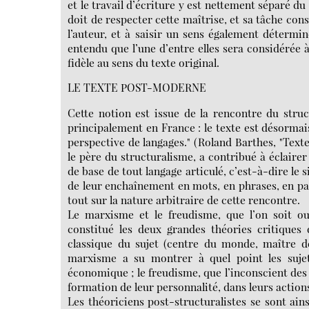
et le travail d’écriture y est nettement séparé du t
doit de respecter cette maîtrise, et sa tâche cons
l’auteur, et à saisir un sens également déterminé
entendu que l’une d’entre elles sera considérée à
fidèle au sens du texte original.
LE TEXTE POST-MODERNE
Cette notion est issue de la rencontre du stru
principalement en France : le texte est désorm
perspective de langages." (Roland Barthes, "Texte
le père du structuralisme, a contribué à éclairer
de base de tout langage articulé, c’est-à-dire le 
de leur enchaînement en mots, en phrases, en parag
tout sur la nature arbitraire de cette rencontre.
Le marxisme et le freudisme, que l’on soit o
constitué les deux grandes théories critiques 
classique du sujet (centre du monde, maître de
marxisme a su montrer à quel point les suje
économique ; le freudisme, que l’inconscient des 
formation de leur personnalité, dans leurs action
Les théoriciens post-structuralistes se sont ains