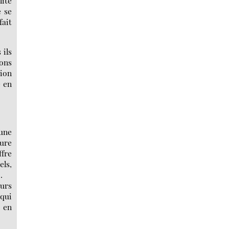
lité
e se
fait
 ils
bons
tion
e en
 une
ture
fre
els,
.
ours
 qui
t en