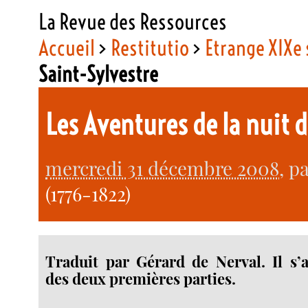
La Revue des Ressources
Accueil
>
Restitutio
>
Etrange XIXe 
Saint-Sylvestre
Les Aventures de la nuit d
mercredi 31 décembre 2008
, p
(1776-1822)
Traduit par Gérard de Nerval. Il s’
des deux premières parties.