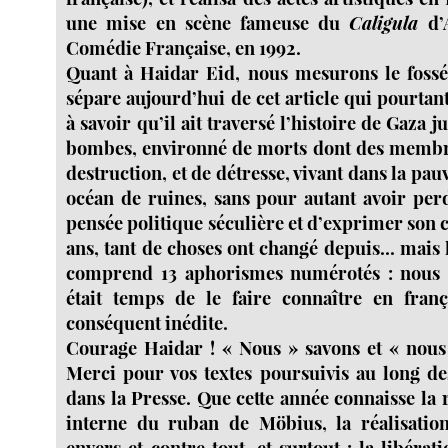
une mise en scène fameuse du
Caligula
d’A
Comédie Française, en 1992.
Quant à Haidar Eid, nous mesurons le fossé
sépare aujourd’hui de cet article qui pourtant 
à savoir qu’il ait traversé l’histoire de Gaza j
bombes, environné de morts dont des membre
destruction, et de détresse, vivant dans la pau
océan de ruines, sans pour autant avoir per
pensée politique séculière et d’exprimer son co
ans, tant de choses ont changé depuis... mais l
comprend 13 aphorismes numérotés : nous 
était temps de le faire connaître en fran
conséquent inédite.
Courage Haidar ! « Nous » savons et « nous
Merci pour vos textes poursuivis au long des
dans la Presse. Que cette année connaisse la r
interne du ruban de Möbius, la réalisatio
envers et contre tout, et surtout : la libérat