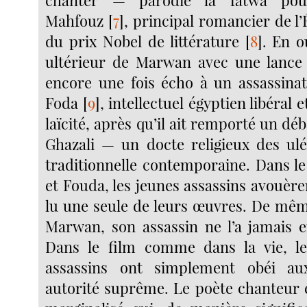
Mahfouz
[
7
]
, principal romancier de l’
du prix Nobel de littérature
[
8
]
. En o
ultérieur de Marwan avec une lance 
encore une fois écho à un assassinat
Foda
[
9
]
, intellectuel égyptien libéral 
laïcité, après qu’il ait remporté un déb
Ghazali — un docte religieux des ul
traditionnelle contemporaine. Dans l
et Fouda, les jeunes assassins avouère
lu une seule de leurs œuvres. De mêm
Marwan, son assassin ne l’a jamais 
Dans le film comme dans la vie, l
assassins ont simplement obéi au
autorité suprême. Le poète chanteur e