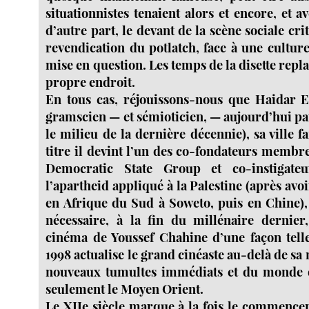
situationnistes tenaient alors et encore, et a
d’autre part, le devant de la scène sociale cri
revendication du potlatch, face à une cultur
mise en question. Les temps de la disette repla
propre endroit.
En tous cas, réjouissons-nous que Haidar E
gramscien — et sémioticien, — aujourd’hui pa
le milieu de la dernière décennie), sa ville fa
titre il devint l’un des co-fondateurs membr
Democratic State Group et co-instigat
l’apartheid appliqué à la Palestine (après avoi
en Afrique du Sud à Soweto, puis en Chine), 
nécessaire, à la fin du millénaire dernier
cinéma de Youssef Chahine d’une façon telle
1998 actualise le grand cinéaste au-delà de sa 
nouveaux tumultes immédiats et du monde 
seulement le Moyen Orient.
Le XIIe siècle marque à la fois le commenc