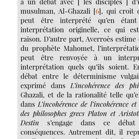
à un débat avec [ les disciples ] d
musulman, Al-Ghazali
[
6
]
, qui croit
peut être interprété qu’en étan
interprétation originelle, ce qui e
raison. D’autre part, Averroès estime
du prophète Mahomet, l’interprétat
peut être renvoyée à un interp
interprétation quels qu’ils soient. E
débat entre le déterminisme vulgair
exprimé dans
L’incohérence des phi
Ghazali, et de la rationalité telle qu’
dans
L’incohérence de l’incohérence et 
des philosophes grecs Platon et Aristot
Destin
s’engage dans ce débat
conséquences. Autrement dit, il rep