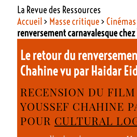
La Revue des Ressources
Accueil
>
Masse critique
>
Cinémas 
renversement carnavalesque chez Y
Le retour du renversemen
Chahine vu par Haidar Ei
RECENSION DU FIL
YOUSSEF CHAHINE PA
POUR
CULTURAL LO