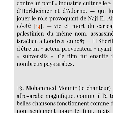
contre lui par l’« industrie culturelle 
d’Horkheimer et d’Adorno, — qui lu
jouer le rôle provoquant de Naji El-Al
El-Ali
[
14
]
, — vie et mort du caricat
palestinien du même nom, assassin
israélien à Londres, en 1987 — El Sherif
d’être un « acteur provocateur » ayan
« subversifs ». Ce film fut ensuite 
nombreux pays arabes.
13.
M
ohammed Mounir (le chanteur) f
afro-arabe magnifique, comme il l’a t
belles chansons fonctionnent comme 
non seulement pour le film, mais