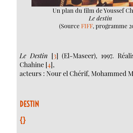
Un plan du film de Youssef C
Le destin
(Source
FIFF
, programme 2
Le Destin
[
3
]
(El-Maseer), 1997. Réali
Chahine
[
4
]
,
acteurs : Nour el Chérif, Mohammed Mu
DESTIN
{}