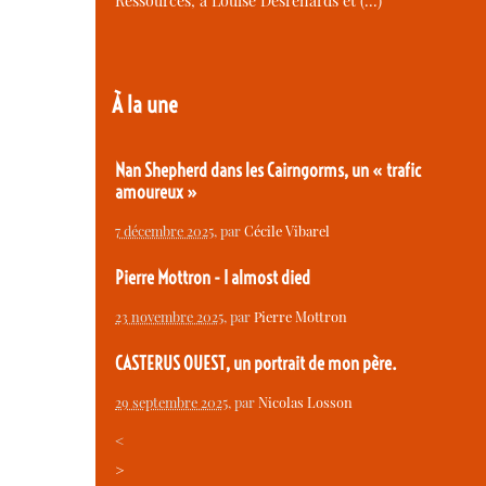
Ressources, à Louise Desrenards et (…)
À la une
Nan Shepherd dans les Cairngorms, un « trafic
amoureux »
7 décembre 2025
, par
Cécile Vibarel
Pierre Mottron - I almost died
23 novembre 2025
, par
Pierre Mottron
CASTERUS OUEST, un portrait de mon père.
29 septembre 2025
, par
Nicolas Losson
<
>