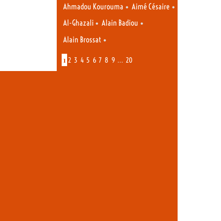
•
•
Ahmadou Kourouma
Aimé Césaire
•
•
Al-Ghazali
Alain Badiou
•
Alain Brossat
1
…
2
3
4
5
6
7
8
9
20