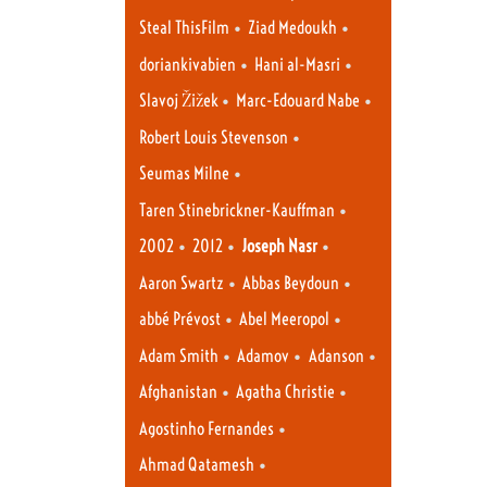
•
•
Steal ThisFilm
Ziad Medoukh
•
•
doriankivabien
Hani al-Masri
•
•
Slavoj Žižek
Marc-Edouard Nabe
•
Robert Louis Stevenson
•
Seumas Milne
•
Taren Stinebrickner-Kauffman
•
•
•
2002
2012
Joseph Nasr
•
•
Aaron Swartz
Abbas Beydoun
•
•
abbé Prévost
Abel Meeropol
•
•
•
Adam Smith
Adamov
Adanson
•
•
Afghanistan
Agatha Christie
•
Agostinho Fernandes
•
Ahmad Qatamesh