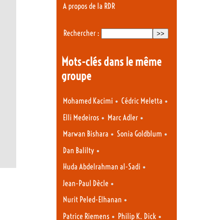
A propos de la RDR
Rechercher :
Mots-clés dans le même
groupe
•
•
Mohamed Kacimi
Cédric Meletta
•
•
Elli Medeiros
Marc Adler
•
•
Marwan Bishara
Sonia Goldblum
•
Dan Balilty
•
Huda Abdelrahman al-Sadi
•
Jean-Paul Dècle
•
Nurit Peled-Elhanan
•
•
Patrice Riemens
Philip K. Dick