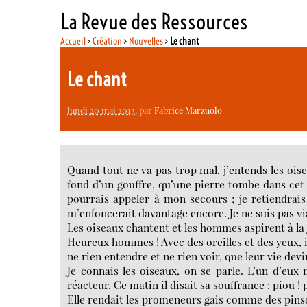
La Revue des Ressources
Accueil
>
Création
>
Nouvelles
>
Le chant
Le chant
lundi 20 mai 2013
, par
Fabrice Marzuolo
Quand tout ne va pas trop mal, j’entends les oise
fond d’un gouffre, qu’une pierre tombe dans cet 
pourrais appeler à mon secours ; je retiendrais 
m’enfoncerait davantage encore. Je ne suis pas vi
Les oiseaux chantent et les hommes aspirent à la jo
Heureux hommes ! Avec des oreilles et des yeux, il
ne rien entendre et ne rien voir, que leur vie devîn
Je connais les oiseaux, on se parle. L’un d’eu
réacteur. Ce matin il disait sa souffrance : piou ! p
Elle rendait les promeneurs gais comme des pins