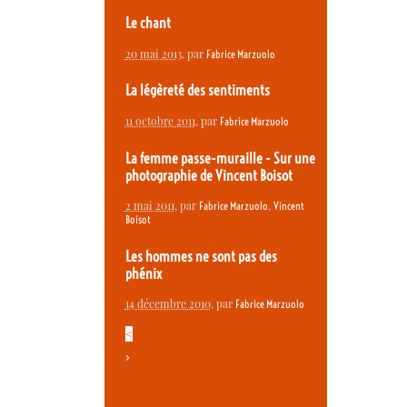
Le chant
20 mai 2013
, par
Fabrice Marzuolo
La légèreté des sentiments
11 octobre 2011
, par
Fabrice Marzuolo
La femme passe-muraille - Sur une
photographie de Vincent Boisot
2 mai 2011
, par
,
Fabrice Marzuolo
Vincent
Boisot
Les hommes ne sont pas des
phénix
14 décembre 2010
, par
Fabrice Marzuolo
<
>