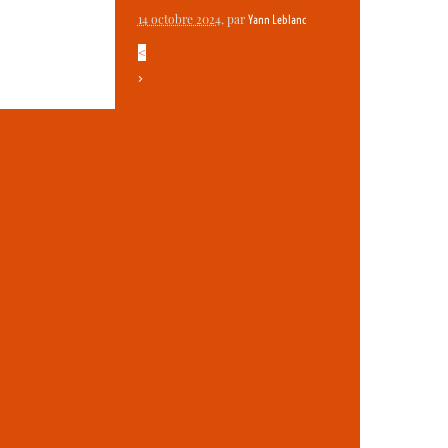
14 octobre 2024
, par
Yann Leblanc
<
>