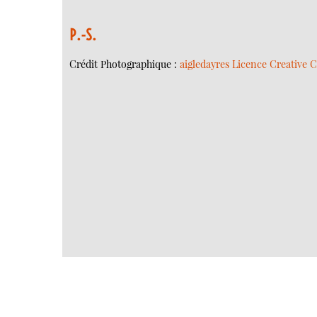
P.-S.
Crédit Photographique :
aigledayres
Licence Creative