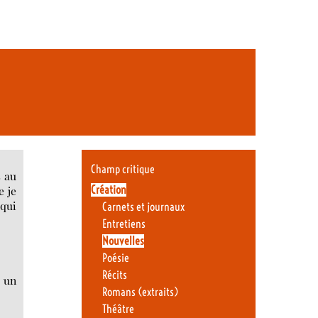
Champ critique
s au
Création
e je
 qui
Carnets et journaux
Entretiens
Nouvelles
Poésie
Récits
s un
Romans (extraits)
Théâtre