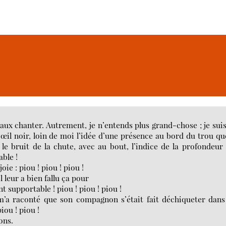
aux chanter. Autrement, je n’entends plus grand-chose ; je sui
œil noir, loin de moi l’idée d’une présence au bord du trou qu
le bruit de la chute, avec au bout, l’indice de la profondeur
able !
ie : piou ! piou ! piou !
 leur a bien fallu ça pour
t supportable ! piou ! piou ! piou !
x m’a raconté que son compagnon s’était fait déchiqueter dan
iou ! piou !
ons.