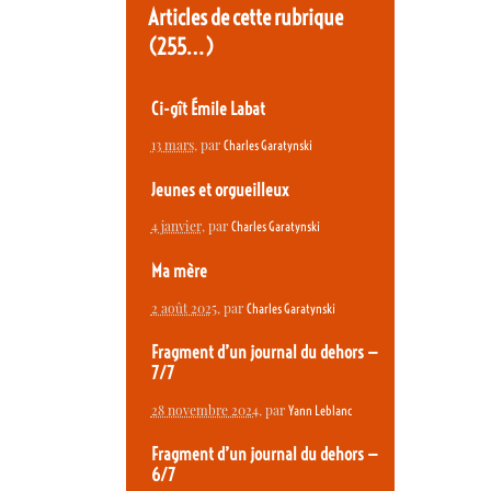
Articles de cette rubrique
(255…)
Ci-gît Émile Labat
13 mars
, par
Charles Garatynski
Jeunes et orgueilleux
4 janvier
, par
Charles Garatynski
Ma mère
2 août 2025
, par
Charles Garatynski
Fragment d’un journal du dehors —
7/7
28 novembre 2024
, par
Yann Leblanc
Fragment d’un journal du dehors —
6/7