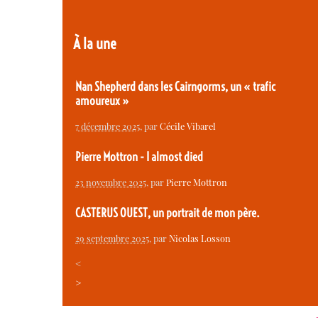
À la une
Nan Shepherd dans les Cairngorms, un « trafic
amoureux »
7 décembre 2025
, par
Cécile Vibarel
Pierre Mottron - I almost died
23 novembre 2025
, par
Pierre Mottron
CASTERUS OUEST, un portrait de mon père.
29 septembre 2025
, par
Nicolas Losson
<
>