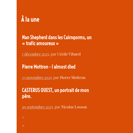
À la une
Nan Shepherd dans les Cairngorms, un
« trafic amoureux »
7 décembre 2025
, par
Cécile Vibarel
Pierre Mottron - I almost died
23 novembre 2025
, par
Pierre Mottron
CASTERUS OUEST, un portrait de mon
père.
29 septembre 2025
, par
Nicolas Losson
<
>