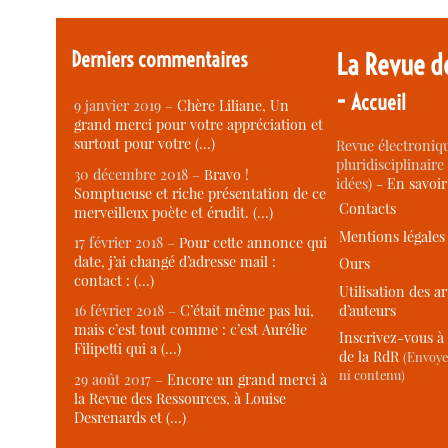
Derniers commentaires
La Revue d
-
Accueil
9 janvier 2019 –
Chère Liliane, Un
grand merci pour votre appréciation et
surtout pour votre (…)
Revue électroniqu
pluridisciplinaire 
30 décembre 2018 –
Bravo !
idées) -
En savoi
Somptueuse et riche présentation de ce
Contacts
merveilleux poète et érudit. (…)
Mentions légales
17 février 2018 –
Pour cette annonce qui
date, j’ai changé d’adresse mail :
Ours
contact : (…)
Utilisation des ar
d’auteurs
16 février 2018 –
C’était même pas lui,
mais c’est tout comme : c’est Aurélie
Inscrivez-vous à 
Filipetti qui a (…)
de la RdR
(Envoye
ni contenu)
29 août 2017 –
Encore un grand merci à
la Revue des Ressources, à Louise
Desrenards et (…)