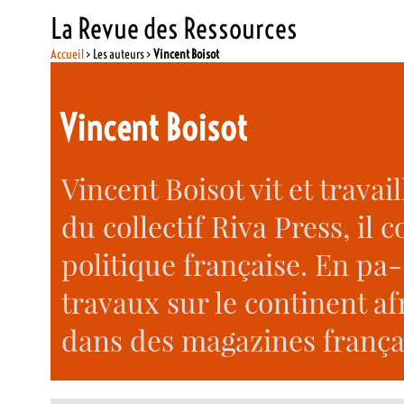
La Revue des Ressources
Accueil
> Les auteurs >
Vincent Boisot
Vincent Boisot
Vincent Boisot vit et trava
du collectif Riva Press, il c
politique française. En pa
travaux sur le continent af
dans des magazines françai