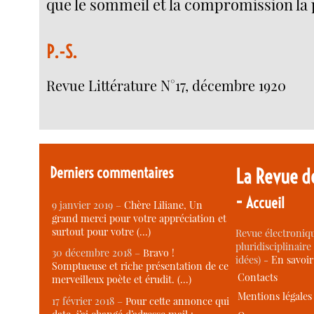
que le sommeil et la compromission la 
P.-S.
Revue Littérature N°17, décembre 1920
Derniers commentaires
La Revue d
-
Accueil
9 janvier 2019 –
Chère Liliane, Un
grand merci pour votre appréciation et
surtout pour votre (…)
Revue électroniqu
pluridisciplinaire 
30 décembre 2018 –
Bravo !
idées) -
En savoi
Somptueuse et riche présentation de ce
Contacts
merveilleux poète et érudit. (…)
Mentions légales
17 février 2018 –
Pour cette annonce qui