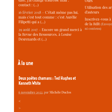
date, j’ai changé d’adresse mail :
Ours
contact : (…)
Utilisation des ar
d’auteurs
16 février 2018 –
C’était même pas lui,
mais c’est tout comme : c’est Aurélie
Inscrivez-vous à 
Filipetti qui a (…)
de la RdR
(Envoye
ni contenu)
29 août 2017 –
Encore un grand merci à
la Revue des Ressources, à Louise
Desrenards et (…)
À la une
Deux poètes chamans : Ted Hughes et
Kenneth White
6 novembre 2022
, par
Michèle Duclos
<
>