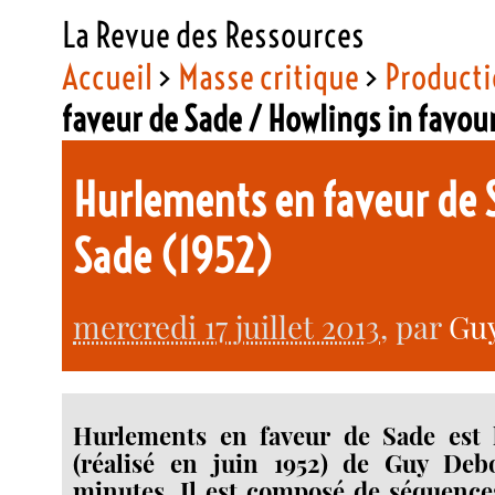
La Revue des Ressources
Accueil
>
Masse critique
>
Producti
faveur de Sade / Howlings in favou
Hurlements en faveur de S
Sade (1952)
mercredi 17 juillet 2013
, par
Gu
Hurlements en faveur de Sade est 
(réalisé en juin 1952) de Guy Deb
minutes. Il est composé de séquence