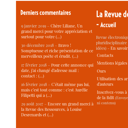
Derniers commentaires
La Revue d
-
Accueil
9 janvier 2019 –
Chère Liliane, Un
grand merci pour votre appréciation et
surtout pour votre (…)
Revue électroniqu
pluridisciplinaire 
30 décembre 2018 –
Bravo !
idées) -
En savoi
Somptueuse et riche présentation de ce
Contacts
merveilleux poète et érudit. (…)
Mentions légales
17 février 2018 –
Pour cette annonce qui
date, j’ai changé d’adresse mail :
Ours
contact : (…)
Utilisation des ar
d’auteurs
16 février 2018 –
C’était même pas lui,
mais c’est tout comme : c’est Aurélie
Inscrivez-vous à 
Filipetti qui a (…)
de la RdR
(Envoye
ni contenu)
29 août 2017 –
Encore un grand merci à
la Revue des Ressources, à Louise
Desrenards et (…)