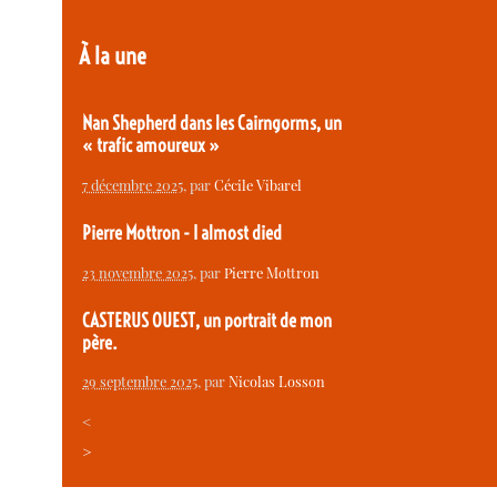
À la une
Nan Shepherd dans les Cairngorms, un
« trafic amoureux »
7 décembre 2025
, par
Cécile Vibarel
Pierre Mottron - I almost died
23 novembre 2025
, par
Pierre Mottron
CASTERUS OUEST, un portrait de mon
père.
29 septembre 2025
, par
Nicolas Losson
<
>