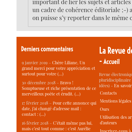
important de lier les sujets et articl
un cadre de cohérence éditoriale ;-) 
on puisse s’y reporter dans le même 
Derniers commentaires
La Revue d
-
Accueil
9 janvier 2019 –
Chère Liliane, Un
grand merci pour votre appréciation et
surtout pour votre (…)
Revue électroniqu
pluridisciplinaire 
30 décembre 2018 –
Bravo !
idées) -
En savoi
Somptueuse et riche présentation de ce
Contacts
merveilleux poète et érudit. (…)
Mentions légales
17 février 2018 –
Pour cette annonce qui
date, j’ai changé d’adresse mail :
Ours
contact : (…)
Utilisation des ar
d’auteurs
16 février 2018 –
C’était même pas lui,
mais c’est tout comme : c’est Aurélie
Inscrivez-vous à 