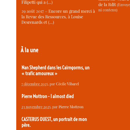
Filipetti qui a (…)
de la RdR
(Envoye
ni contenu)
29 août 2017 –
Encore un grand merci à
la Revue des Ressources, à Louise
Desrenards et (…)
À la une
Nan Shepherd dans les Cairngorms, un
« trafic amoureux »
7 décembre 2025
, par
Cécile Vibarel
Pierre Mottron - I almost died
23 novembre 2025
, par
Pierre Mottron
CASTERUS OUEST, un portrait de mon
père.