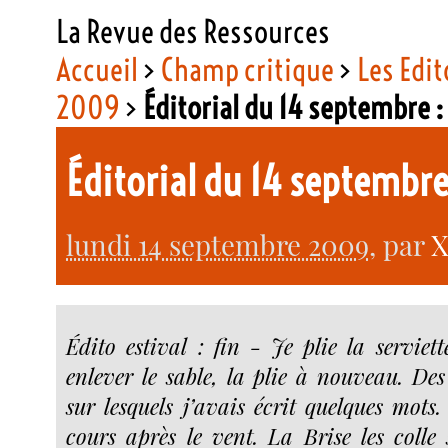
La Revue des Ressources
Accueil
>
Champ critique
>
Les Edit
2009
>
Éditorial du 14 septembre :
Éditorial du 14 septembre
lundi 14 septembre 2009
, par
X
Édito estival : fin - Je plie la serviet
enlever le sable, la plie à nouveau. Des
sur lesquels j’avais écrit quelques mots. 
cours après le vent. La Brise les colle 