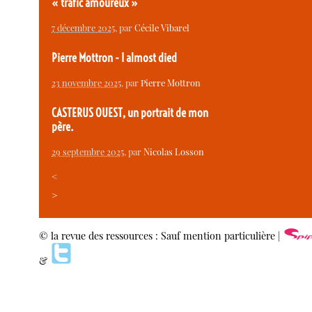
« trafic amoureux »
7 décembre 2025
, par
Cécile Vibarel
Pierre Mottron - I almost died
23 novembre 2025
, par
Pierre Mottron
CASTERUS OUEST, un portrait de mon
père.
29 septembre 2025
, par
Nicolas Losson
<
>
© la revue des ressources : Sauf mention particulière |
&