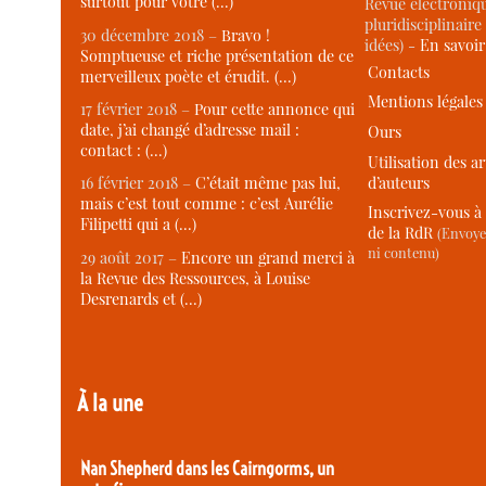
surtout pour votre (…)
Revue électroniqu
pluridisciplinaire 
30 décembre 2018 –
Bravo !
idées) -
En savoi
Somptueuse et riche présentation de ce
Contacts
merveilleux poète et érudit. (…)
Mentions légales
17 février 2018 –
Pour cette annonce qui
date, j’ai changé d’adresse mail :
Ours
contact : (…)
Utilisation des ar
d’auteurs
16 février 2018 –
C’était même pas lui,
mais c’est tout comme : c’est Aurélie
Inscrivez-vous à 
Filipetti qui a (…)
de la RdR
(Envoye
ni contenu)
29 août 2017 –
Encore un grand merci à
la Revue des Ressources, à Louise
Desrenards et (…)
À la une
Nan Shepherd dans les Cairngorms, un