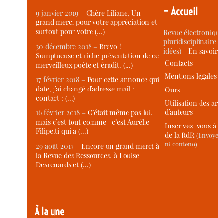
-
Accueil
9 janvier 2019 –
Chère Liliane, Un
grand merci pour votre appréciation et
surtout pour votre (…)
Revue électroniqu
pluridisciplinaire 
30 décembre 2018 –
Bravo !
idées) -
En savoi
Somptueuse et riche présentation de ce
Contacts
merveilleux poète et érudit. (…)
Mentions légales
17 février 2018 –
Pour cette annonce qui
date, j’ai changé d’adresse mail :
Ours
contact : (…)
Utilisation des ar
d’auteurs
16 février 2018 –
C’était même pas lui,
mais c’est tout comme : c’est Aurélie
Inscrivez-vous à 
Filipetti qui a (…)
de la RdR
(Envoye
ni contenu)
29 août 2017 –
Encore un grand merci à
la Revue des Ressources, à Louise
Desrenards et (…)
À la une