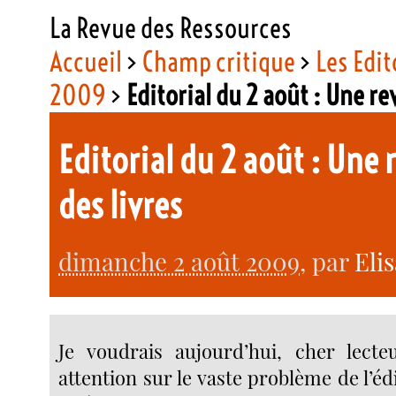
La Revue des Ressources
Accueil
>
Champ critique
>
Les Edit
2009
>
Editorial du 2 août : Une re
Editorial du 2 août : Une 
des livres
dimanche 2 août 2009
, par
Eli
Je voudrais aujourd’hui, cher lecteu
attention sur le vaste problème de l’é