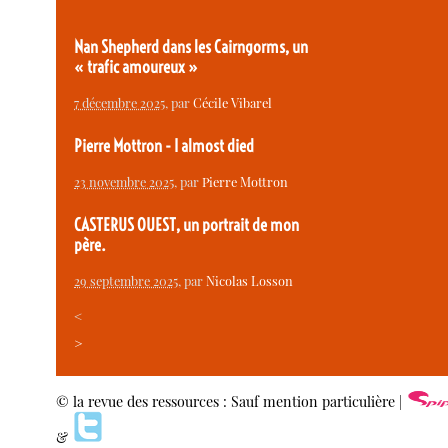
Nan Shepherd dans les Cairngorms, un
« trafic amoureux »
7 décembre 2025
, par
Cécile Vibarel
Pierre Mottron - I almost died
23 novembre 2025
, par
Pierre Mottron
CASTERUS OUEST, un portrait de mon
père.
29 septembre 2025
, par
Nicolas Losson
<
>
© la revue des ressources : Sauf mention particulière |
&