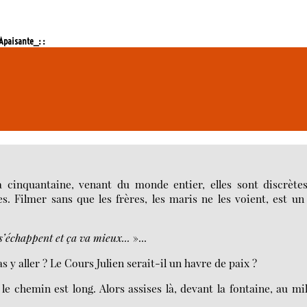
Apaisante_: :
a cinquantaine, venant du monde entier, elles sont discrète
s. Filmer sans que les frères, les maris ne les voient, est un
s’échappent et ça va mieux...
»...
 y aller ? Le Cours Julien serait-il un havre de paix ?
e chemin est long. Alors assises là, devant la fontaine, au mi