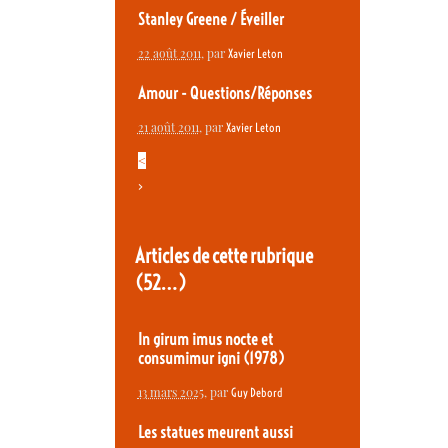
Stanley Greene / Éveiller
22 août 2011
, par
Xavier Leton
Amour - Questions/Réponses
21 août 2011
, par
Xavier Leton
<
>
Articles de cette rubrique
(52…)
In girum imus nocte et
consumimur igni (1978)
13 mars 2025
, par
Guy Debord
Les statues meurent aussi