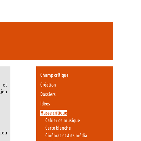
Champ critique
s et
Création
 jeu
Dossiers
Idées
Masse critique
Cahier de musique
Carte blanche
lieu
Cinémas et Arts média