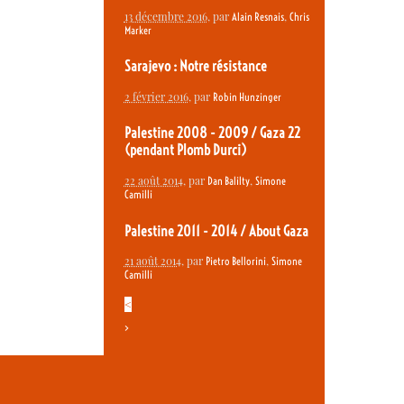
13 décembre 2016
, par
,
Alain Resnais
Chris
Marker
Sarajevo : Notre résistance
2 février 2016
, par
Robin Hunzinger
Palestine 2008 - 2009 / Gaza 22
(pendant Plomb Durci)
22 août 2014
, par
,
Dan Balilty
Simone
Camilli
Palestine 2011 - 2014 / About Gaza
21 août 2014
, par
,
Pietro Bellorini
Simone
Camilli
<
>