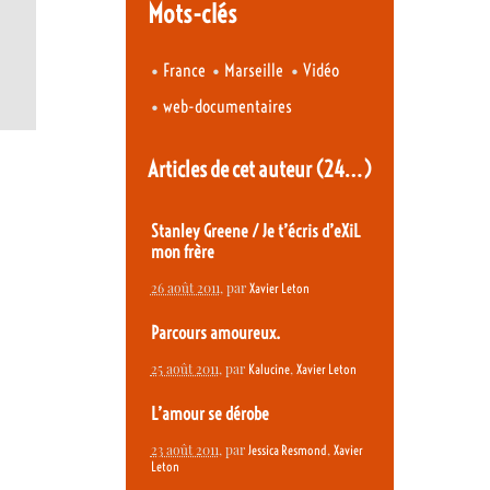
Mots-clés
•
•
•
France
Marseille
Vidéo
•
web-documentaires
Articles de cet auteur
(24…)
Stanley Greene / Je t’écris d’eXiL
mon frère
26 août 2011
, par
Xavier Leton
Parcours amoureux.
25 août 2011
, par
,
Kalucine
Xavier Leton
L’amour se dérobe
23 août 2011
, par
,
Jessica Resmond
Xavier
Leton