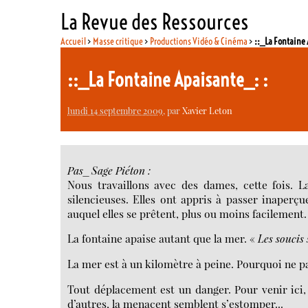
La Revue des Ressources
Accueil
>
Masse critique
>
Productions Vidéo & Cinéma
>
::_La Fontaine 
::_La Fontaine Apaisante_: :
lundi 14 septembre 2009
, par
Xavier Leton
Pas_Sage Piéton :
Nous travaillons avec des dames, cette fois. L
silencieuses. Elles ont appris à passer inaperçue
auquel elles se prêtent, plus ou moins facilement.
La fontaine apaise autant que la mer. «
Les soucis 
La mer est à un kilomètre à peine. Pourquoi ne pas
Tout déplacement est un danger. Pour venir ici, l
d’autres, la menacent semblent s’estomper...